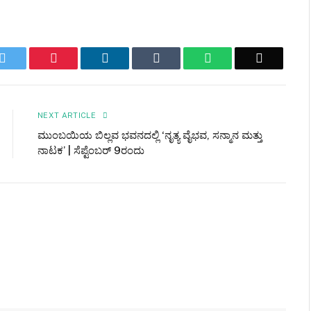
k
Twitter
Pinterest
LinkedIn
Tumblr
WhatsApp
Email
NEXT ARTICLE
ಮುಂಬಯಿಯ ಬಿಲ್ಲವ ಭವನದಲ್ಲಿ ‘ನೃತ್ಯ ವೈಭವ, ಸನ್ಮಾನ ಮತ್ತು
ನಾಟಕ’ | ಸೆಪ್ಟೆಂಬರ್ 9ರಂದು