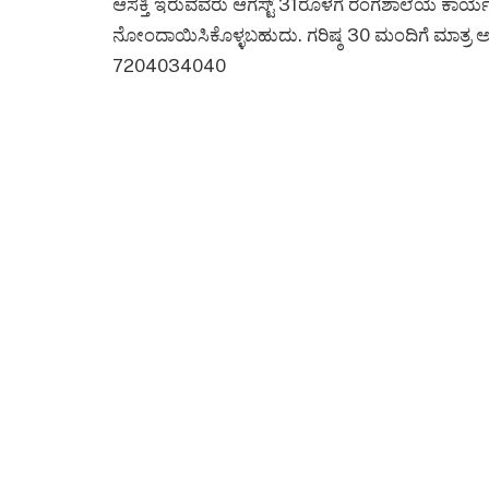
ಆಸಕ್ತಿ ಇರುವವರು ಆಗಸ್ಟ್ 31ರೊಳಗೆ ರಂಗಶಾಲೆಯ ಕಾರ್ಯದರ
ನೋಂದಾಯಿಸಿಕೊಳ್ಳಬಹುದು. ಗರಿಷ್ಠ 30 ಮಂದಿಗೆ ಮಾತ್ರ ಅವ
7204034040