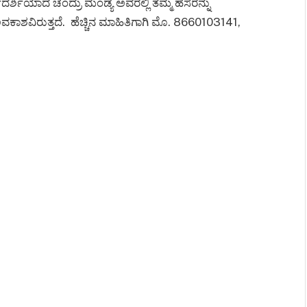
್ಶಿಯಾದ ಚಂದ್ರು ಮಂಡ್ಯ ಅವರಲ್ಲಿ ತಮ್ಮ ಹೆಸರನ್ನು
ಕಾಶವಿರುತ್ತದೆ. ಹೆಚ್ಚಿನ ಮಾಹಿತಿಗಾಗಿ ಮೊ. 8660103141,