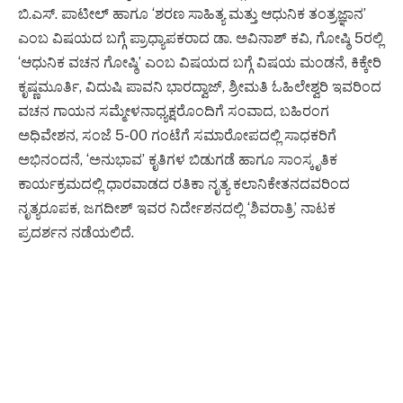
ಬಿ.ಎಸ್. ಪಾಟೀಲ್ ಹಾಗೂ ‘ಶರಣ ಸಾಹಿತ್ಯ ಮತ್ತು ಆಧುನಿಕ ತಂತ್ರಜ್ಞಾನ’
ಎಂಬ ವಿಷಯದ ಬಗ್ಗೆ ಪ್ರಾಧ್ಯಾಪಕರಾದ ಡಾ. ಅವಿನಾಶ್ ಕವಿ, ಗೋಷ್ಠಿ 5ರಲ್ಲಿ
‘ಆಧುನಿಕ ವಚನ ಗೋಷ್ಠಿ’ ಎಂಬ ವಿಷಯದ ಬಗ್ಗೆ ವಿಷಯ ಮಂಡನೆ, ಕಿಕ್ಕೇರಿ
ಕೃಷ್ಣಮೂರ್ತಿ, ವಿದುಷಿ ಪಾವನಿ ಭಾರದ್ವಾಜ್, ಶ್ರೀಮತಿ ಓಹಿಲೇಶ್ವರಿ ಇವರಿಂದ
ವಚನ ಗಾಯನ ಸಮ್ಮೇಳನಾಧ್ಯಕ್ಷರೊಂದಿಗೆ ಸಂವಾದ, ಬಹಿರಂಗ
ಅಧಿವೇಶನ, ಸಂಜೆ 5-00 ಗಂಟೆಗೆ ಸಮಾರೋಪದಲ್ಲಿ ಸಾಧಕರಿಗೆ
ಅಭಿನಂದನೆ, ‘ಅನುಭಾವ’ ಕೃತಿಗಳ ಬಿಡುಗಡೆ ಹಾಗೂ ಸಾಂಸ್ಕೃತಿಕ
ಕಾರ್ಯಕ್ರಮದಲ್ಲಿ ಧಾರವಾಡದ ರತಿಕಾ ನೃತ್ಯ ಕಲಾನಿಕೇತನದವರಿಂದ
ನೃತ್ಯರೂಪಕ, ಜಗದೀಶ್ ಇವರ ನಿರ್ದೇಶನದಲ್ಲಿ ‘ಶಿವರಾತ್ರಿ’ ನಾಟಕ
ಪ್ರದರ್ಶನ ನಡೆಯಲಿದೆ.