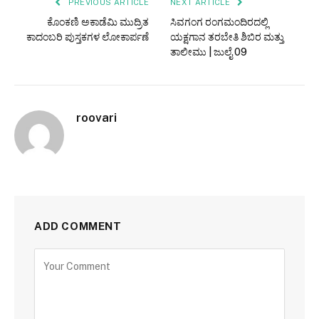
PREVIOUS ARTICLE
NEXT ARTICLE
ಕೊಂಕಣಿ ಅಕಾಡೆಮಿ ಮುದ್ರಿತ
ಸಿವಗಂಗ ರಂಗಮಂದಿರದಲ್ಲಿ
ಕಾದಂಬರಿ ಪುಸ್ತಕಗಳ ಲೋಕಾರ್ಪಣೆ
ಯಕ್ಷಗಾನ ತರಬೇತಿ ಶಿಬಿರ ಮತ್ತು
ತಾಲೀಮು | ಜುಲೈ 09
roovari
ADD COMMENT