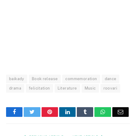
baikady
Book release
commemoration
dance
drama
felicitation
Literature
Music
roovari
Facebook
Twitter
Pinterest
LinkedIn
Tumblr
WhatsApp
Email