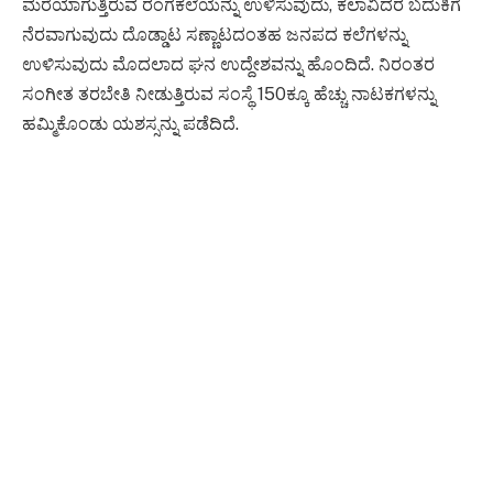
ಮರೆಯಾಗುತ್ತಿರುವ ರಂಗಕಲೆಯನ್ನು ಉಳಿಸುವುದು, ಕಲಾವಿದರ ಬದುಕಿಗೆ
ನೆರವಾಗುವುದು ದೊಡ್ಡಾಟ ಸಣ್ಣಾಟದಂತಹ ಜನಪದ ಕಲೆಗಳನ್ನು
ಉಳಿಸುವುದು ಮೊದಲಾದ ಘನ ಉದ್ದೇಶವನ್ನು ಹೊಂದಿದೆ. ನಿರಂತರ
ಸಂಗೀತ ತರಬೇತಿ ನೀಡುತ್ತಿರುವ ಸಂಸ್ಥೆ 150ಕ್ಕೂ ಹೆಚ್ಚು ನಾಟಕಗಳನ್ನು
ಹಮ್ಮಿಕೊಂಡು ಯಶಸ್ಸನ್ನು ಪಡೆದಿದೆ.