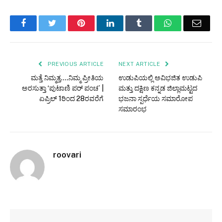
Facebook
Twitter
Pinterest
LinkedIn
Tumblr
WhatsApp
Email
PREVIOUS ARTICLE
NEXT ARTICLE
ಮತ್ತೆ ನಿಮ್ಮತ್ತ….ನಿಮ್ಮ ಪ್ರೀತಿಯ
ಉಡುಪಿಯಲ್ಲಿ ಅವಿಭಜಿತ ಉಡುಪಿ
ಅರಸುತ್ತಾ ‘ಪುಟಾಣಿ ಪರ್ ಪಂಚ’ |
ಮತ್ತು ದಕ್ಷಿಣ ಕನ್ನಡ ಜಿಲ್ಲಾಮಟ್ಟದ
ಏಪ್ರಿಲ್ 1ರಿಂದ 28ರವರೆಗೆ
ಭಜನಾ ಸ್ಪರ್ಧೆಯ ಸಮಾರೋಪ
ಸಮಾರಂಭ
roovari