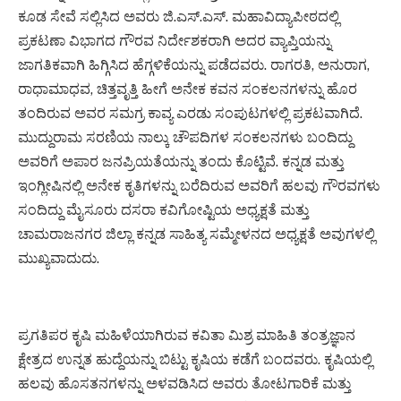
ಕೂಡ ಸೇವೆ ಸಲ್ಲಿಸಿದ ಅವರು ಜಿ.ಎಸ್.ಎಸ್. ಮಹಾವಿದ್ಯಾಪೀಠದಲ್ಲಿ
ಪ್ರಕಟಣಾ ವಿಭಾಗದ ಗೌರವ ನಿರ್ದೇಶಕರಾಗಿ ಅದರ ವ್ಯಾಪ್ತಿಯನ್ನು
ಜಾಗತಿಕವಾಗಿ ಹಿಗ್ಗಿಸಿದ ಹೆಗ್ಗಳಿಕೆಯನ್ನು ಪಡೆದವರು. ರಾಗರತಿ, ಅನುರಾಗ,
ರಾಧಾಮಾಧವ, ಚಿತ್ತವೃತ್ತಿ ಹೀಗೆ ಅನೇಕ ಕವನ ಸಂಕಲನಗಳನ್ನು ಹೊರ
ತಂದಿರುವ ಅವರ ಸಮಗ್ರ ಕಾವ್ಯ ಎರಡು ಸಂಪುಟಗಳಲ್ಲಿ ಪ್ರಕಟವಾಗಿದೆ.
ಮುದ್ದುರಾಮ ಸರಣಿಯ ನಾಲ್ಕು ಚೌಪದಿಗಳ ಸಂಕಲನಗಳು ಬಂದಿದ್ದು
ಅವರಿಗೆ ಅಪಾರ ಜನಪ್ರಿಯತೆಯನ್ನು ತಂದು ಕೊಟ್ಟಿವೆ. ಕನ್ನಡ ಮತ್ತು
ಇಂಗ್ಲೀಷಿನಲ್ಲಿ ಅನೇಕ ಕೃತಿಗಳನ್ನು ಬರೆದಿರುವ ಅವರಿಗೆ ಹಲವು ಗೌರವಗಳು
ಸಂದಿದ್ದು ಮೈಸೂರು ದಸರಾ ಕವಿಗೋಷ್ಟಿಯ ಅಧ್ಯಕ್ಷತೆ ಮತ್ತು
ಚಾಮರಾಜನಗರ ಜಿಲ್ಲಾ ಕನ್ನಡ ಸಾಹಿತ್ಯ ಸಮ್ಮೇಳನದ ಅಧ್ಯಕ್ಷತೆ ಅವುಗಳಲ್ಲಿ
ಮುಖ್ಯವಾದುದು.
ಪ್ರಗತಿಪರ ಕೃಷಿ ಮಹಿಳೆಯಾಗಿರುವ ಕವಿತಾ ಮಿಶ್ರ ಮಾಹಿತಿ ತಂತ್ರಜ್ಞಾನ
ಕ್ಷೇತ್ರದ ಉನ್ನತ ಹುದ್ದೆಯನ್ನು ಬಿಟ್ಟು ಕೃಷಿಯ ಕಡೆಗೆ ಬಂದವರು. ಕೃಷಿಯಲ್ಲಿ
ಹಲವು ಹೊಸತನಗಳನ್ನು ಅಳವಡಿಸಿದ ಅವರು ತೋಟಗಾರಿಕೆ ಮತ್ತು