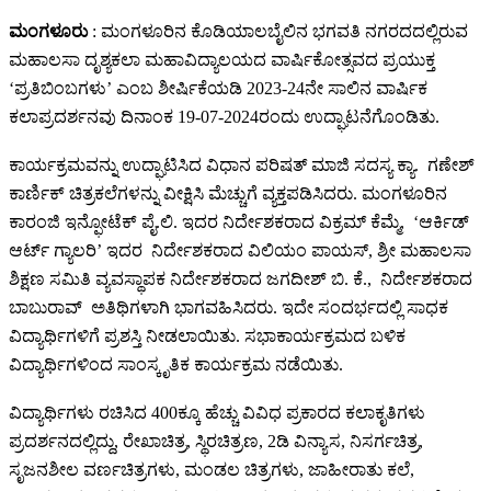
ಮಂಗಳೂರು
: ಮಂಗಳೂರಿನ ಕೊಡಿಯಾಲಬೈಲಿನ ಭಗವತಿ ನಗರದದಲ್ಲಿರುವ
ಮಹಾಲಸಾ ದೃಶ್ಯಕಲಾ ಮಹಾವಿದ್ಯಾಲಯದ ವಾರ್ಷಿಕೋತ್ಸವದ ಪ್ರಯುಕ್ತ
‘ಪ್ರತಿಬಿಂಬಗಳು’ ಎಂಬ ಶೀರ್ಷಿಕೆಯಡಿ 2023-24ನೇ ಸಾಲಿನ ವಾರ್ಷಿಕ
ಕಲಾಪ್ರದರ್ಶನವು ದಿನಾಂಕ 19-07-2024ರಂದು ಉದ್ಘಾಟನೆಗೊಂಡಿತು.
ಕಾರ್ಯಕ್ರಮವನ್ನು ಉದ್ಘಾಟಿಸಿದ ವಿಧಾನ ಪರಿಷತ್ ಮಾಜಿ ಸದಸ್ಯ ಕ್ಯಾ. ಗಣೇಶ್
ಕಾರ್ಣಿಕ್ ಚಿತ್ರಕಲೆಗಳನ್ನು ವೀಕ್ಷಿಸಿ ಮೆಚ್ಚುಗೆ ವ್ಯಕ್ತಪಡಿಸಿದರು. ಮಂಗಳೂರಿನ
ಕಾರಂಜಿ ಇನ್ಫೋಟೆಕ್ ಪೈ.ಲಿ. ಇದರ ನಿರ್ದೇಶಕರಾದ ವಿಕ್ರಮ್ ಕೆಮ್ಮೆ, ‘ಆರ್ಕಿಡ್
ಆರ್ಟ್ ಗ್ಯಾಲರಿ’ ಇದರ ನಿರ್ದೇಶಕರಾದ ವಿಲಿಯಂ ಪಾಯಸ್, ಶ್ರೀ ಮಹಾಲಸಾ
ಶಿಕ್ಷಣ ಸಮಿತಿ ವ್ಯವಸ್ಥಾಪಕ ನಿರ್ದೇಶಕರಾದ ಜಗದೀಶ್ ಬಿ. ಕೆ., ನಿರ್ದೇಶಕರಾದ
ಬಾಬುರಾವ್ ಅತಿಥಿಗಳಾಗಿ ಭಾಗವಹಿಸಿದರು. ಇದೇ ಸಂದರ್ಭದಲ್ಲಿ ಸಾಧಕ
ವಿದ್ಯಾರ್ಥಿಗಳಿಗೆ ಪ್ರಶಸ್ತಿ ನೀಡಲಾಯಿತು. ಸಭಾಕಾರ್ಯಕ್ರಮದ ಬಳಿಕ
ವಿದ್ಯಾರ್ಥಿಗಳಿಂದ ಸಾಂಸ್ಕೃತಿಕ ಕಾರ್ಯಕ್ರಮ ನಡೆಯಿತು.
ವಿದ್ಯಾರ್ಥಿಗಳು ರಚಿಸಿದ 400ಕ್ಕೂ ಹೆಚ್ಚು ವಿವಿಧ ಪ್ರಕಾರದ ಕಲಾಕೃತಿಗಳು
ಪ್ರದರ್ಶನದಲ್ಲಿದ್ದು, ರೇಖಾಚಿತ್ರ, ಸ್ಥಿರಚಿತ್ರಣ, 2ಡಿ ವಿನ್ಯಾಸ, ನಿಸರ್ಗಚಿತ್ರ,
ಸೃಜನಶೀಲ ವರ್ಣಚಿತ್ರಗಳು, ಮಂಡಲ ಚಿತ್ರಗಳು, ಜಾಹೀರಾತು ಕಲೆ,