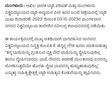
ಮಂಗಳೂರು :
ಅಖಿಲ ಭಾರತ ಬ್ಯಾರಿ ಪರಿಷತ್ ಮತ್ತು ಮಂಗಳೂರು
ವಿಶ್ವವಿದ್ಯಾಲಯದ ಬ್ಯಾರಿ ಅಧ್ಯಯನ ಪೀಠ ಇದರ ಜಂಟಿ ಆಶ್ರಯದಲ್ಲಿ ‘ಬ್ಯಾರಿ
ಭಾಷಾ ದಿನಾಚರಣೆ -2023’ ದಿನಾಂಕ 03-10-2023ರ ಮಂಗಳವಾರ
ನಗರದ ವಿಶ್ವವಿದ್ಯಾಲಯ ಕಾಲೇಜಿನ ರವೀಂದ್ರ ಕಲಾಭವನದಲ್ಲಿ ನಡೆಯಿತು.
ಈ ಕಾರ್ಯಕ್ರಮದಲ್ಲಿ ಮುಖ್ಯ ಅತಿಥಿಯಾಗಿ ಭಾಗವಹಿಸಿದ ಜಾನಪದ
ವಿಶ್ವವಿದ್ಯಾಲಯದ ನಿವೃತ್ತ ಕುಲಪತಿ ಕೆ. ಚಿನ್ನಪ್ಪ ಗೌಡ ಇವರು ಮಾತನಾಡುತ್ತಾ
“ತನ್ನ ಭಾಷೆಯನ್ನು ಪ್ರೀತಿಸುವ ವ್ಯಕ್ತಿ ಬೇರೆ ಭಾಷೆಯನ್ನು ದ್ವೇಷಿಸುವುದಿಲ್ಲ
ಹಾಗೂ ದ್ವೇಷಿಸಬಾರದು. ಭಾಷೆ, ದೇವರು, ಆಚರಣೆ ಮುಂತಾದವು ಜನರನ್ನು
ಜೋಡಿಸುತ್ತವೆಯೇ ಹೊರತು ದ್ವೇಷ ಭಾವವನ್ನು ಹುಟ್ಟುಹಾಕುವುದಿಲ್ಲ”
ಎನ್ನುತ್ತಾ ಸಾಹಿತ್ಯ ಕ್ಷೇತ್ರಕ್ಕೆ ಬ್ಯಾರಿ ಸಾಹಿತ್ಯದ ಕೊಡುಗೆಯನ್ನು ಶ್ಲಾಘಿಸಿದರು.