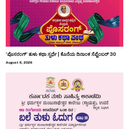
‘ಪೊಸರಂಗ್’ ತುಳು ಕಥಾ ಸ್ಪರ್ಧೆ | ಕೊನೆಯ ದಿನಾಂಕ ಸೆಪ್ಟೆಂಬರ್ 30
August 6, 2026