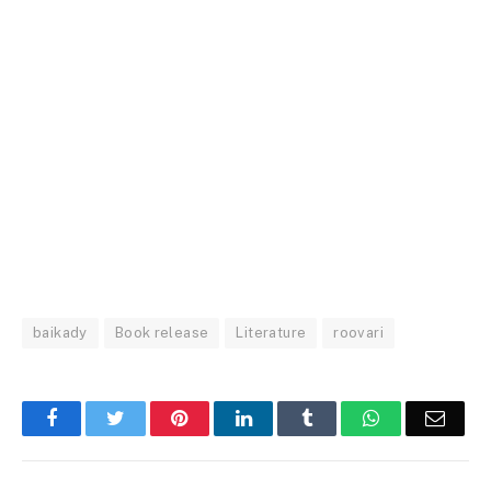
baikady
Book release
Literature
roovari
Facebook
Twitter
Pinterest
LinkedIn
Tumblr
WhatsApp
Email