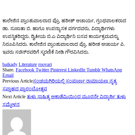
ಕಾಲೇಜಿನ ಪ್ರಾಂಶುಪಾಲರಾದ ಪ್ರೊ. ಹರೀಶ್ ಆಚಾರ್ಯ, ಗ್ರಂಥಪಾಲಕರಾದ
ಡಾ. ಸುಜಾತಾ ಬಿ. ಹಾಗೂ ಉಪನ್ಯಾಸಕ ವರ್ಗದವರು, ವಿದ್ಯಾರ್ಥಿಗಳು
ಉಪಸ್ಥಿತರಿದ್ದರು. ದ್ವಿತೀಯ ಬಿ.ಎ ವಿದ್ಯಾರ್ಥಿನಿ ಬಸವ ಕಾರ್ಯಕ್ರಮವನ್ನು
ನಿರೂಪಿಸಿದರು. ಕಾಲೇಜಿನ ಪ್ರಾಂಶುಪಾಲರಾದ ಪ್ರೊ. ಹರೀಶ ಆಚಾರ್ಯ ಪಿ.
ಇವರು ಸಚಿನ್‌ರವರಿಗೆ ಸ್ಮರಣಿಕೆ ನೀಡಿ ಗೌರವಿಸಿದರು.
baikady
Literature
roovari
Share.
Facebook
Twitter
Pinterest
LinkedIn
Tumblr
WhatsApp
Email
Previous Article
ಸಂಚಯಗಿರಿಯಲ್ಲಿ ಸಂಪೂರ್ಣ ರಾಮಾಯಣ ನೃತ್ಯ
ಸಪ್ತಾಹದ ಪ್ರಾರಂಭೋತ್ಸವ
Next Article
ತುಳು ಸಾಹಿತ್ಯ ಅಕಾಡೆಮಿಯಿಂದ ಮೂರನೇ ವಿದ್ಯಾರ್ಥಿ ತುಳು
ಸಮ್ಮೇಳನ