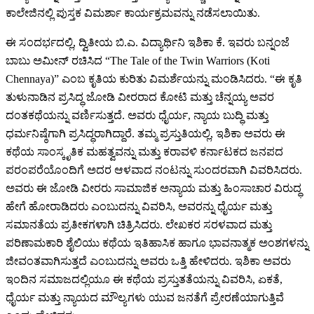
ಕಾಲೇಜಿನಲ್ಲಿ ಪುಸ್ತಕ ವಿಮರ್ಶಾ ಕಾರ್ಯಕ್ರಮವನ್ನು ನಡೆಸಲಾಯಿತು.
ಈ ಸಂದರ್ಭದಲ್ಲಿ, ದ್ವಿತೀಯ ಬಿ.ಎ. ವಿದ್ಯಾರ್ಥಿನಿ ಇಶಿಕಾ ಕೆ. ಇವರು ಬನ್ನಂಜೆ
ಬಾಬು ಅಮೀನ್ ರಚಿಸಿದ “The Tale of the Twin Warriors (Koti
Chennaya)” ಎಂಬ ಕೃತಿಯ ಕುರಿತು ವಿಮರ್ಶೆಯನ್ನು ಮಂಡಿಸಿದರು. “ಈ ಕೃತಿ
ತುಳುನಾಡಿನ ಪ್ರಸಿದ್ಧ ಜೋಡಿ ವೀರರಾದ ಕೋಟಿ ಮತ್ತು ಚೆನ್ನಯ್ಯ ಅವರ
ದಂತಕಥೆಯನ್ನು ವರ್ಣಿಸುತ್ತದೆ. ಅವರು ಧೈರ್ಯ, ನ್ಯಾಯ ಬುದ್ಧಿ ಮತ್ತು
ಧರ್ಮನಿಷ್ಠೆಗಾಗಿ ಪ್ರಸಿದ್ಧರಾಗಿದ್ದಾರೆ. ತಮ್ಮ ಪ್ರಸ್ತುತಿಯಲ್ಲಿ, ಇಶಿಕಾ ಅವರು ಈ
ಕಥೆಯ ಸಾಂಸ್ಕೃತಿಕ ಮಹತ್ವವನ್ನು ಮತ್ತು ಕರಾವಳಿ ಕರ್ನಾಟಕದ ಜನಪದ
ಪರಂಪರೆಯೊಂದಿಗೆ ಅದರ ಆಳವಾದ ನಂಟನ್ನು ಸುಂದರವಾಗಿ ವಿವರಿಸಿದರು.
ಅವರು ಈ ಜೋಡಿ ವೀರರು ಸಾಮಾಜಿಕ ಅನ್ಯಾಯ ಮತ್ತು ಹಿಂಸಾಚಾರ ವಿರುದ್ಧ
ಹೇಗೆ ಹೋರಾಡಿದರು ಎಂಬುದನ್ನು ವಿವರಿಸಿ, ಅವರನ್ನು ಧೈರ್ಯ ಮತ್ತು
ಸಮಾನತೆಯ ಪ್ರತೀಕಗಳಾಗಿ ಚಿತ್ರಿಸಿದರು. ಲೇಖಕರ ಸರಳವಾದ ಮತ್ತು
ಪರಿಣಾಮಕಾರಿ ಶೈಲಿಯು ಕಥೆಯ ಇತಿಹಾಸಿಕ ಹಾಗೂ ಭಾವನಾತ್ಮಕ ಅಂಶಗಳನ್ನು
ಜೀವಂತವಾಗಿಸುತ್ತದೆ ಎಂಬುದನ್ನು ಅವರು ಒತ್ತಿ ಹೇಳಿದರು. ಇಶಿಕಾ ಅವರು
ಇಂದಿನ ಸಮಾಜದಲ್ಲಿಯೂ ಈ ಕಥೆಯ ಪ್ರಸ್ತುತತೆಯನ್ನು ವಿವರಿಸಿ, ಏಕತೆ,
ಧೈರ್ಯ ಮತ್ತು ನ್ಯಾಯದ ಮೌಲ್ಯಗಳು ಯುವ ಜನತೆಗೆ ಪ್ರೇರಣೆಯಾಗುತ್ತಿವೆ