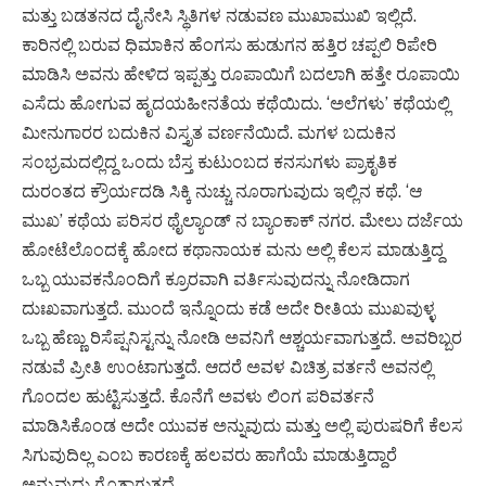
ಮತ್ತು ಬಡತನದ ದೈನೇಸಿ ಸ್ಥಿತಿಗಳ ನಡುವಣ ಮುಖಾಮುಖಿ ಇಲ್ಲಿದೆ.
ಕಾರಿನಲ್ಲಿ ಬರುವ ಧಿಮಾಕಿನ ಹೆಂಗಸು ಹುಡುಗನ ಹತ್ತಿರ ಚಪ್ಪಲಿ ರಿಪೇರಿ
ಮಾಡಿಸಿ ಅವನು ಹೇಳಿದ ಇಪ್ಪತ್ತು ರೂಪಾಯಿಗೆ ಬದಲಾಗಿ ಹತ್ತೇ ರೂಪಾಯಿ
ಎಸೆದು ಹೋಗುವ ಹೃದಯಹೀನತೆಯ ಕಥೆಯಿದು. ‘ಅಲೆಗಳು’ ಕಥೆಯಲ್ಲಿ
ಮೀನುಗಾರರ ಬದುಕಿನ ವಿಸ್ತೃತ ವರ್ಣನೆಯಿದೆ. ಮಗಳ ಬದುಕಿನ
ಸಂಭ್ರಮದಲ್ಲಿದ್ದ ಒಂದು ಬೆಸ್ತ ಕುಟುಂಬದ ಕನಸುಗಳು ಪ್ರಾಕೃತಿಕ
ದುರಂತದ ಕ್ರೌರ್ಯದಡಿ ಸಿಕ್ಕಿ ನುಚ್ಚು ನೂರಾಗುವುದು ಇಲ್ಲಿನ ಕಥೆ. ‘ಆ
ಮುಖ’ ಕಥೆಯ ಪರಿಸರ ಥೈಲ್ಯಾಂಡ್ ನ ಬ್ಯಾಂಕಾಕ್ ನಗರ. ಮೇಲು ದರ್ಜೆಯ
ಹೋಟೆಲೊಂದಕ್ಕೆ ಹೋದ ಕಥಾನಾಯಕ ಮನು ಅಲ್ಲಿ ಕೆಲಸ ಮಾಡುತ್ತಿದ್ದ
ಒಬ್ಬ ಯುವಕನೊಂದಿಗೆ ಕ್ರೂರವಾಗಿ ವರ್ತಿಸುವುದನ್ನು ನೋಡಿದಾಗ
ದುಃಖವಾಗುತ್ತದೆ. ಮುಂದೆ ಇನ್ನೊಂದು ಕಡೆ ಅದೇ ರೀತಿಯ ಮುಖವುಳ್ಳ
ಒಬ್ಬ ಹೆಣ್ಣು ರಿಸೆಪ್ಷನಿಸ್ಟನ್ನು ನೋಡಿ ಅವನಿಗೆ ಆಶ್ಚರ್ಯವಾಗುತ್ತದೆ. ಅವರಿಬ್ಬರ
ನಡುವೆ ಪ್ರೀತಿ ಉಂಟಾಗುತ್ತದೆ. ಆದರೆ ಅವಳ ವಿಚಿತ್ರ ವರ್ತನೆ ಅವನಲ್ಲಿ
ಗೊಂದಲ ಹುಟ್ಟಿಸುತ್ತದೆ. ಕೊನೆಗೆ ಅವಳು ಲಿಂಗ ಪರಿವರ್ತನೆ
ಮಾಡಿಸಿಕೊಂಡ ಅದೇ ಯುವಕ ಅನ್ನುವುದು ಮತ್ತು ಅಲ್ಲಿ ಪುರುಷರಿಗೆ ಕೆಲಸ
ಸಿಗುವುದಿಲ್ಲ ಎಂಬ ಕಾರಣಕ್ಕೆ ಹಲವರು ಹಾಗೆಯೆ ಮಾಡುತ್ತಿದ್ದಾರೆ
ಅನ್ನುವುದು ಗೊತ್ತಾಗುತ್ತದೆ.