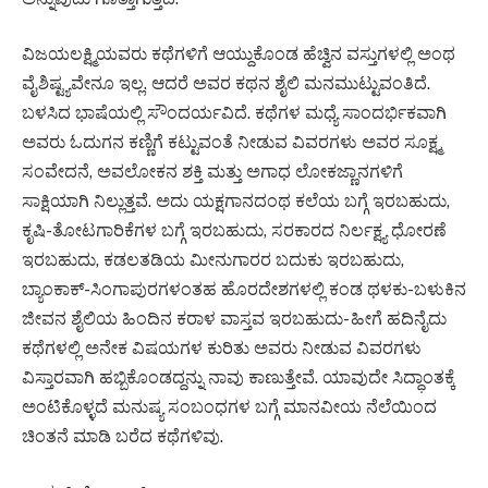
ವಿಜಯಲಕ್ಷ್ಮಿಯವರು ಕಥೆಗಳಿಗೆ ಆಯ್ದುಕೊಂಡ ಹೆಚ್ವಿನ ವಸ್ತುಗಳಲ್ಲಿ ಅಂಥ
ವೈಶಿಷ್ಟ್ಯವೇನೂ ಇಲ್ಲ. ಆದರೆ ಅವರ ಕಥನ ಶೈಲಿ ಮನಮುಟ್ಟುವಂತಿದೆ.
ಬಳಸಿದ ಭಾಷೆಯಲ್ಲಿ ಸೌಂದರ್ಯವಿದೆ. ಕಥೆಗಳ ಮಧ್ಯೆ ಸಾಂದರ್ಭಿಕವಾಗಿ
ಅವರು ಓದುಗನ ಕಣ್ಣಿಗೆ ಕಟ್ಟುವಂತೆ ನೀಡುವ ವಿವರಗಳು ಅವರ ಸೂಕ್ಷ್ಮ
ಸಂವೇದನೆ, ಅವಲೋಕನ ಶಕ್ತಿ ಮತ್ತು ಅಗಾಧ ಲೋಕಜ್ಣಾನಗಳಿಗೆ
ಸಾಕ್ಷಿಯಾಗಿ ನಿಲ್ಲುತ್ತವೆ. ಅದು ಯಕ್ಷಗಾನದಂಥ ಕಲೆಯ ಬಗ್ಗೆ ಇರಬಹುದು,
ಕೃಷಿ-ತೋಟಗಾರಿಕೆಗಳ ಬಗ್ಗೆ ಇರಬಹುದು, ಸರಕಾರದ ನಿರ್ಲಕ್ಷ್ಯ ಧೋರಣೆ
ಇರಬಹುದು, ಕಡಲತಡಿಯ ಮೀನುಗಾರರ ಬದುಕು ಇರಬಹುದು,
ಬ್ಯಾಂಕಾಕ್-ಸಿಂಗಾಪುರಗಳಂತಹ ಹೊರದೇಶಗಳಲ್ಲಿ ಕಂಡ ಥಳಕು-ಬಳುಕಿನ
ಜೀವನ ಶೈಲಿಯ ಹಿಂದಿನ ಕರಾಳ ವಾಸ್ತವ ಇರಬಹುದು- ಹೀಗೆ ಹದಿನೈದು
ಕಥೆಗಳಲ್ಲಿ ಅನೇಕ ವಿಷಯಗಳ ಕುರಿತು ಅವರು ನೀಡುವ ವಿವರಗಳು
ವಿಸ್ತಾರವಾಗಿ ಹಬ್ಬಿಕೊಂಡದ್ದನ್ನು ನಾವು ಕಾಣುತ್ತೇವೆ. ಯಾವುದೇ ಸಿದ್ಧಾಂತಕ್ಕೆ
ಅಂಟಿಕೊಳ್ಳದೆ ಮನುಷ್ಯ ಸಂಬಂಧಗಳ ಬಗ್ಗೆ ಮಾನವೀಯ ನೆಲೆಯಿಂದ
ಚಿಂತನೆ ಮಾಡಿ ಬರೆದ ಕಥೆಗಳಿವು.