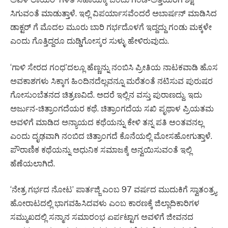
ಸಿಗುವಂತೆ ಮಾಡುತ್ತಾಳೆ. ಇಲ್ಲಿ ವಿಪರ್ಯಾಸವೆಂದರೆ ಅಬಾರ್ಷನ್ ಮಾಡಿಸಿದ
ಡಾಕ್ಟರ್ ಗೆ ಮೊದಲ ಮೂರು ಬಾರಿ ಗರ್ಭದೊಳಗೆ ಇದ್ದದ್ದು ಗಂಡು ಮಕ್ಕಳೇ
ಎಂದು ಗೊತ್ತಿದ್ದರೂ ದುಡ್ಡಿಗೋಸ್ಕರ ಸುಳ್ಳು ಹೇಳಿರುವುದು.
‘ಗಾಳಿ ಸೇರದ ಗಂಧ’ದಲ್ಲೂ ಹೆಣ್ಣನ್ನು ನಂಬಿಸಿ ಪ್ರೀತಿಯ ನಾಟಕವಾಡಿ ಹೊಸ
ಅವಕಾಶಗಳು ಸಿಕ್ಕಾಗ ಹಿಂದಿನದೆಲ್ಲವನ್ನೂ ಮರೆತಂತೆ ನಟಿಸುವ ಪುರುಷರ
ಗೋಸುಂಬೆತನದ ಚಿತ್ರಣವಿದೆ. ಅದರೆ ಇಲ್ಲಿನ ವಸ್ತು ಪುರಾಣದ್ದು. ಇದು
ಅರ್ಜುನ-ಚಿತ್ರಾಂಗದೆಯರ ಕಥೆ. ಚಿತ್ರಾಂಗದೆಯ ಸಖಿ ಪೃಥಾಳ ಪ್ರಿಯತಮ
ಅವಳಿಗೆ ಮಾಡಿದ ಅನ್ಯಾಯದ ಕಥೆಯನ್ನು ಕೇಳಿ ತನ್ನ ಪತಿ ಅಂತವನಲ್ಲ
ಎಂದು ದೃಢವಾಗಿ ನಂಬಿದ ಚಿತ್ರಾಂಗದೆ ಕೊನೆಯಲ್ಲಿ ಮೋಸಹೋಗುತ್ತಾಳೆ.
ಪೌರಾಣಿಕ ಕಥೆಯನ್ನು ಅಧುನಿಕ ಸಮಾಜಕ್ಕೆ ಅನ್ವಯಿಸುವಂತೆ ಇಲ್ಲಿ
ಹೆಣೆಯಲಾಗಿದೆ.
‘ನೇತ್ರ ಗರ್ಭದ ನೋಟ’ ಪಾರ್ತಜ್ಜಿ ಎಂಬ 97 ವರ್ಷದ ಮುದುಕಿಗೆ ಸ್ವಾತಂತ್ರ್ಯ
ಹೋರಾಟದಲ್ಲಿ ಭಾಗವಹಿಸಿದವಳು ಎಂಬ ಕಾರಣಕ್ಕೆ ಜಿಲ್ಲಾದಿಕಾರಿಗಳ
ಸಮ್ಮುಖದಲ್ಲಿ ಸನ್ಮಾನ ಸಮಾರಂಭ ಏರ್ಪಟ್ಟಾಗ ಅವಳಿಗೆ ಜೀವನದ