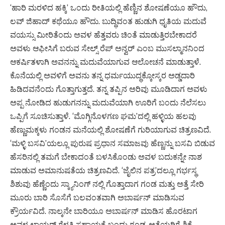
‘ಹಾರಿ ಮರಳಿದ ಹಕ್ಕಿ’ ಒಂದು ರೀತಿಯಲ್ಲಿ ಹೆಣ್ಣಿನ ಶೋಷಣೆಯೂ ಹೌದು,
ಲವ್ ಜಿಹಾದ್ ಕಥೆಯೂ ಹೌದು. ಬುದ್ಧಿವಂತ ಹುಡುಗಿ ಧೃತಿಯ ಮದುವೆ
ವಯಸ್ಸು ಮೀರಿತೆಂದು ಅವಳ ಹೆತ್ತವರು ಚಿಂತೆ ಮಾಡುತ್ತಿರಬೇಕಾದರೆ
ಅವಳು ಆಫೀಸಿಗೆ ಬರುವ ಸೇಲ್ಸ್ ರೆಪ್ ಅನ್ವರ್ ಎಂಬ ಮುಸಲ್ಮಾನನಿಂದ
ಆಕರ್ಷಿತಳಾಗಿ ಅವನನ್ನು ಮದುವೆಯಾಗುವ ಆಲೋಚನೆ ಮಾಡುತ್ತಾಳೆ.
ಕೊನೆಯಲ್ಲಿ ಅವಳಿಗೆ ಅವನು ತನ್ನ ಧರ್ಮಯುದ್ಧಕ್ಕೋಸ್ಕರ ಅಡ್ಡದಾರಿ
ಹಿಡಿದವನೆಂದು ಗೊತ್ತಾಗುತ್ತದೆ. ತನ್ನ ತಪ್ಪಿನ ಅರಿವು ಮೂಡಿದಾಗ ಅವಳು
ಅಪ್ಪ ನೋಡಿದ ಹುಡುಗನನ್ನು ಮದುವೆಯಾಗಿ ಊರಿಗೆ ಬಂದು ನೆಲೆಸಲು
ಒಪ್ಪಿಗೆ ಸೂಚಿಸುತ್ತಾಳೆ. ‘ಮೊಗ್ಗಿನೊಳಗಣ ಘಮ’ದಲ್ಲಿ ಹಳ್ಳಿಯ ಹಲವು
ಹೆಣ್ಣುಮಕ್ಕಳು ಗಂಡನ ಮನೆಯಲ್ಲಿ ಶೋಷಣೆಗೆ ಗುರಿಯಾಗುವ ಚಿತ್ರಣವಿದೆ.
‘ಮಳ್ಳಿ ಬಸವಿ’ಯಲ್ಲೂ ಪುರುಷ ಪ್ರಧಾನ ಸಮಾಜವು ಹೆಣ್ಣನ್ನು ಬಸವಿ ಬಿಡುವ
ಹೆಸರಿನಲ್ಲಿ ತಮಗೆ ಬೇಕಾದಂತೆ ಬಳಸಿಕೊಂಡು ಅವಳ ಬದುಕನ್ನೇ ನಾಶ
ಮಾಡುವ ಅಮಾನುಷತೆಯ ಚಿತ್ರಣವಿದೆ. ‘ಜೈಲಿನ ಪತ್ರ’ದಲ್ಲೂ ಗರ್ಭಸ್ಥ
ಶಿಶುವು ಹೆಣ್ಣೆಂದು ಸ್ಕ್ಯಾನಿಂಗ್ ನಲ್ಲಿ ಗೊತ್ತಾದಾಗ ಗಂಡ ಮತ್ತು ಅತ್ತೆ ಸೇರಿ
ಮೂರು ಬಾರಿ ಸೊಸೆಗೆ ಬಲವಂತವಾಗಿ ಅಬಾರ್ಷನ್ ಮಾಡಿಸುವ
ಕ್ರೌರ್ಯವಿದೆ. ನಾಲ್ಕನೇ ಬಾರಿಯೂ ಅಬಾರ್ಷನ್ ಮಾಡಿಸ ಹೊರಟಾಗ
ಅವಳ ಲಾಯರ್ ಗೆಳತಿ ಸಹಾಯಕ್ಕೆ ಬಂದು ಗಂಡ-ಅತ್ತೆಯರಿಗೆ ಶಿಕ್ಷೆ