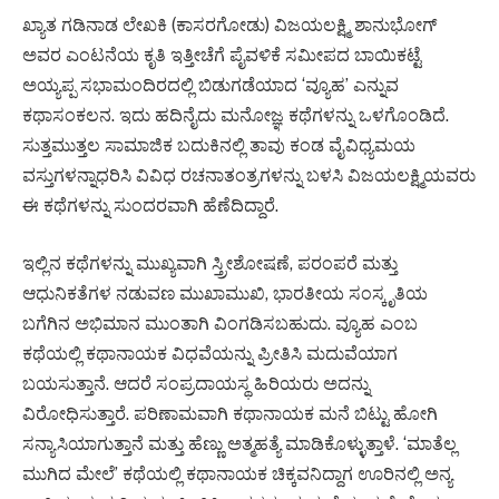
ಖ್ಯಾತ ಗಡಿನಾಡ ಲೇಖಕಿ (ಕಾಸರಗೋಡು) ವಿಜಯಲಕ್ಷ್ಮಿ ಶಾನುಭೋಗ್
ಅವರ ಎಂಟನೆಯ ಕೃತಿ ಇತ್ತೀಚೆಗೆ ಪೈವಳಿಕೆ ಸಮೀಪದ ಬಾಯಿಕಟ್ಟೆ
ಅಯ್ಯಪ್ಪ ಸಭಾಮಂದಿರದಲ್ಲಿ ಬಿಡುಗಡೆಯಾದ ‘ವ್ಯೂಹ’ ಎನ್ನುವ
ಕಥಾಸಂಕಲನ. ಇದು ಹದಿನೈದು ಮನೋಜ್ಞ ಕಥೆಗಳನ್ನು ಒಳಗೊಂಡಿದೆ.
ಸುತ್ತಮುತ್ತಲ ಸಾಮಾಜಿಕ ಬದುಕಿನಲ್ಲಿ ತಾವು ಕಂಡ ವೈವಿಧ್ಯಮಯ
ವಸ್ತುಗಳನ್ನಾಧರಿಸಿ ವಿವಿಧ ರಚನಾತಂತ್ರಗಳನ್ನು ಬಳಸಿ ವಿಜಯಲಕ್ಷ್ಮಿಯವರು
ಈ ಕಥೆಗಳನ್ನು ಸುಂದರವಾಗಿ ಹೆಣೆದಿದ್ದಾರೆ.
ಇಲ್ಲಿನ ಕಥೆಗಳನ್ನು ಮುಖ್ಯವಾಗಿ ಸ್ತ್ರೀಶೋಷಣೆ, ಪರಂಪರೆ ಮತ್ತು
ಆಧುನಿಕತೆಗಳ ನಡುವಣ ಮುಖಾಮುಖಿ, ಭಾರತೀಯ ಸಂಸ್ಕೃತಿಯ
ಬಗೆಗಿನ ಅಭಿಮಾನ ಮುಂತಾಗಿ ವಿಂಗಡಿಸಬಹುದು. ವ್ಯೂಹ ಎಂಬ
ಕಥೆಯಲ್ಲಿ ಕಥಾನಾಯಕ ವಿಧವೆಯನ್ನು ಪ್ರೀತಿಸಿ ಮದುವೆಯಾಗ
ಬಯಸುತ್ತಾನೆ. ಆದರೆ ಸಂಪ್ರದಾಯಸ್ಥ ಹಿರಿಯರು ಅದನ್ನು
ವಿರೋಧಿಸುತ್ತಾರೆ. ಪರಿಣಾಮವಾಗಿ ಕಥಾನಾಯಕ ಮನೆ ಬಿಟ್ಟು ಹೋಗಿ
ಸನ್ಯಾಸಿಯಾಗುತ್ತಾನೆ ಮತ್ತು ಹೆಣ್ಣು ಅತ್ಮಹತ್ಯೆ ಮಾಡಿಕೊಳ್ಳುತ್ತಾಳೆ. ‘ಮಾತೆಲ್ಲ
ಮುಗಿದ ಮೇಲೆ’ ಕಥೆಯಲ್ಲಿ ಕಥಾನಾಯಕ ಚಿಕ್ಕವನಿದ್ದಾಗ ಊರಿನಲ್ಲಿ ಅನ್ಯ