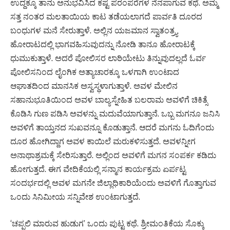
ಉದ್ದಕ್ಕೂ ತಾನು ಅನುಭವಿಸಿದ ಕಷ್ಟ ಪರಂಪರೆಗಳ ನೆನಪಾಗುವ ಕಥೆ. ಅಮ್ಮ
ಸತ್ತ ನಂತರ ಮಲತಾಯಿಯ ಕಾಟ ತಡೆಯಲಾಗದೆ ಪಾರ್ವತಿ ದೂರದ
ಬಂಧುಗಳ ಮನೆ ಸೇರುತ್ತಾಳೆ. ಅಲ್ಲಿನ ಯಜಮಾನ ಸ್ವಾತಂತ್ರ್ಯ
ಹೋರಾಟದಲ್ಲಿ ಭಾಗವಹಿಸುವುದನ್ನು ನೋಡಿ ತಾನೂ ಹೋರಾಟಕ್ಕೆ
ಧುಮುಕುತ್ತಾಳೆ. ಅದರೆ ಪೋಲಿಸರ ಲಾಠಿಯೇಟು ತಿನ್ನುವುದಲ್ಲದೆ ಓರ್ವ
ಪೋಲಿಸನಿಂದ ಲೈಂಗಿಕ ಅತ್ಯಾಚಾರಕ್ಕೂ ಒಳಗಾಗಿ ಉಂಟಾದ
ಆಘಾತದಿಂದ ಮಾನಸಿಕ ಅಸ್ವಸ್ಥಳಾಗುತ್ತಾಳೆ. ಅವಳ ಮೇಲಿನ
ಸಹಾನುಭೂತಿಯಿಂದ ಅವಳ ಬಾಲ್ಯಸ್ನೇಹಿತ ಬಲರಾಮ ಅವಳಿಗೆ ಚಿಕಿತ್ಸೆ
ಕೊಡಿಸಿ ಗುಣ ಪಡಿಸಿ ಅವಳನ್ನು ಮದುವೆಯಾಗುತ್ತಾನೆ. ಒಬ್ಬ ಮಗನೂ ಜನಿಸಿ
ಅವಳಿಗೆ ತಾಯ್ತನದ ಸುಖವನ್ನೂ ಕೊಡುತ್ತಾನೆ. ಆದರೆ ಮಗನು ಓದಿಗೆಂದು
ದೂರ ಹೋಗಿದ್ದಾಗ ಅವಳ ಕಾಯಿಲೆ ಮರುಕಳಿಸುತ್ತದೆ. ಅವಳನ್ನೀಗ
ಅನಾಥಾಶ್ರಮಕ್ಕೆ ಸೇರಿಸುತ್ತಾರೆ. ಅಲ್ಲಿಂದ ಅವಳಿಗೆ ಮಗನ ಸಂಪರ್ಕ ಕಡಿದು
ಹೋಗುತ್ತದೆ. ಈಗ ವೇದಿಕೆಯಲ್ಲಿ ಸನ್ಮಾನ ಕಾರ್ಯಕ್ರಮ ಏರ್ಪಟ್ಟ
ಸಂದರ್ಭದಲ್ಲಿ ಅವಳ ಮಗನೇ ಜಿಲ್ಲಾಧಿಕಾರಿಯೆಂದು ಅವಳಿಗೆ ಗೊತ್ತಾಗುವ
ಒಂದು ಸಿನಿಮೀಯ ಸನ್ನಿವೇಶ ಉಂಟಾಗುತ್ತದೆ.
‘ಚಪ್ಪಲಿ ಮಾರುವ ಹುಡುಗ’ ಒಂದು ಪುಟ್ಟ ಕಥೆ. ಶ್ರೀಮಂತಿಕೆಯ ಸೊಕ್ಕು