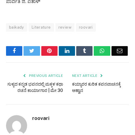
ಪಾರ್ವತಿ ಜಿ. ಐತಾಳ್
baikady
Literature
review
roovari
Facebook
Twitter
Pinterest
LinkedIn
Tumblr
WhatsApp
Email
PREVIOUS ARTICLE
NEXT ARTICLE
ಸುಳ್ಯದ ಕನ್ನಡ ಭವನದಲ್ಲಿ ಮಕ್ಕಳ ಕಥಾ
ಕಯ್ಯಾರರ ಕುರಿತ ಕವನವಾಚನಕ್ಕೆ
ರಚನೆ ಕಾರ್ಯಾಗಾರ | ಮೇ 30
ಆಹ್ವಾನ
roovari