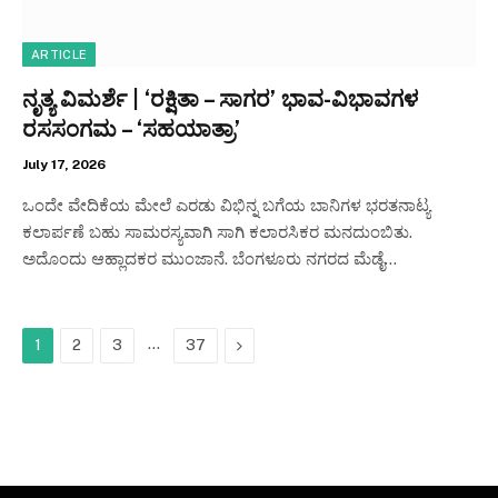
ARTICLE
ನೃತ್ಯ ವಿಮರ್ಶೆ | ‘ರಕ್ಷಿತಾ – ಸಾಗರ’ ಭಾವ-ವಿಭಾವಗಳ
ರಸಸಂಗಮ – ‘ಸಹಯಾತ್ರಾ’
July 17, 2026
ಒಂದೇ ವೇದಿಕೆಯ ಮೇಲೆ ಎರಡು ವಿಭಿನ್ನ ಬಗೆಯ ಬಾನಿಗಳ ಭರತನಾಟ್ಯ
ಕಲಾರ್ಪಣೆ ಬಹು ಸಾಮರಸ್ಯವಾಗಿ ಸಾಗಿ ಕಲಾರಸಿಕರ ಮನದುಂಬಿತು.
ಅದೊಂದು ಆಹ್ಲಾದಕರ ಮುಂಜಾನೆ. ಬೆಂಗಳೂರು ನಗರದ ಮೆಡೈ…
…
Next
1
2
3
37