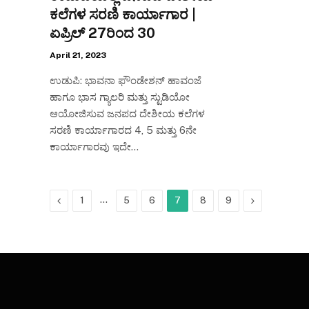
ಕಲೆಗಳ ಸರಣಿ ಕಾರ್ಯಾಗಾರ |
ಏಪ್ರಿಲ್ 27ರಿಂದ 30
April 21, 2023
ಉಡುಪಿ: ಭಾವನಾ ಫೌಂಡೇಶನ್ ಹಾವಂಜೆ
ಹಾಗೂ ಭಾಸ ಗ್ಯಾಲರಿ ಮತ್ತು ಸ್ಟುಡಿಯೋ
ಆಯೋಜಿಸುವ ಜನಪದ ದೇಶೀಯ ಕಲೆಗಳ
ಸರಣಿ ಕಾರ್ಯಾಗಾರದ 4, 5 ಮತ್ತು 6ನೇ
ಕಾರ್ಯಾಗಾರವು ಇದೇ…
Previous
…
Next
1
5
6
7
8
9