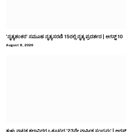
‘ನೃತ್ಯಶಂಕರ’ ಸಮೂಹ ನೃತ್ಯಸರಣಿ 15ರಲ್ಲಿ ನೃತ್ಯ ಪ್ರದರ್ಶನ | ಆಗಸ್ಟ್ 10
August 8, 2026
ತುಳು ನಾಟಕ ಕಲಾವಿದರ ಒಕ್ಕೂಟದ ’23ನೇ ವಾರ್ಷಿಕ ಸಂಭ್ರಮ’ | ಆಗಸ್ಟ್