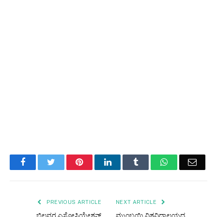
Facebook
Twitter
Pinterest
LinkedIn
Tumblr
WhatsApp
Email
PREVIOUS ARTICLE
NEXT ARTICLE
ಬಿಲ್ಲವರ ಎಸೋಸಿಯೇಶನ್
ಮುಂಬಯಿ ವಿಶ್ವವಿದ್ಯಾಲಯದ