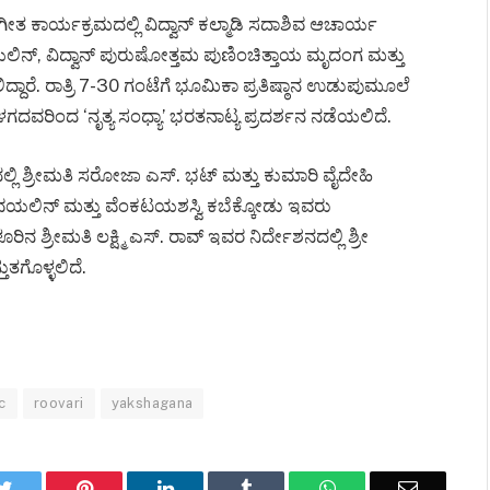
ೀತ ಕಾರ್ಯಕ್ರಮದಲ್ಲಿ ವಿದ್ವಾನ್ ಕಲ್ಮಾಡಿ ಸದಾಶಿವ ಆಚಾರ್ಯ
ಲಿನ್, ವಿದ್ವಾನ್ ಪುರುಷೋತ್ತಮ ಪುಣಿಂಚಿತ್ತಾಯ ಮೃದಂಗ ಮತ್ತು
ದ್ದಾರೆ. ರಾತ್ರಿ 7-30 ಗಂಟೆಗೆ ಭೂಮಿಕಾ ಪ್ರತಿಷ್ಠಾನ ಉಡುಪುಮೂಲೆ
ದವರಿಂದ ‘ನೃತ್ಯ ಸಂಧ್ಯಾ’ ಭರತನಾಟ್ಯ ಪ್ರದರ್ಶನ ನಡೆಯಲಿದೆ.
ದಲ್ಲಿ ಶ್ರೀಮತಿ ಸರೋಜಾ ಎಸ್. ಭಟ್ ಮತ್ತು ಕುಮಾರಿ ವೈದೇಹಿ
ವಯಲಿನ್ ಮತ್ತು ವೆಂಕಟಯಶಸ್ವಿ ಕಬೆಕ್ಕೋಡು ಇವರು
ರಿನ ಶ್ರೀಮತಿ ಲಕ್ಷ್ಮಿ ಎಸ್. ರಾವ್ ಇವರ ನಿರ್ದೇಶನದಲ್ಲಿ ಶ್ರೀ
ತುತಗೊಳ್ಳಲಿದೆ.
c
roovari
yakshagana
k
Twitter
Pinterest
LinkedIn
Tumblr
WhatsApp
Email