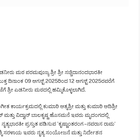
 ಎಡನೀರು ಮಠ ಪರಮಪೂಜ್ಯ ಶ್ರೀ ಶ್ರೀ ಸಚ್ಚಿದಾನಂದಭಾರತೀ
್ತ ದಿನಾಂಕ 09 ಆಗಸ್ಟ್ 2025ರಿಂದ 12 ಆಗಸ್ಟ್ 2025ರವರೆಗೆ
ೆಗೆ ಶ್ರೀ ಎಡನೀರು ಮಠದಲ್ಲಿ ಹಮ್ಮಿಕೊಳ್ಳಲಾಗಿದೆ.
ತ ಕಾರ್ಯಕ್ರಮದಲ್ಲಿ ಕುಮಾರಿ ಆತ್ಮಶ್ರೀ ಮತ್ತು ಕುಮಾರಿ ಆದಿಶ್ರೀ
 ಮತ್ತು ವಿದ್ವಾನ್ ಬಾಲಕೃಷ್ಣ ಹೊಸಮನೆ ಇವರು ಮೃದಂಗದಲ್ಲಿ
ಯ ನೃತ್ಯಭಾರತೀ ಪ್ರಸ್ತುತ ಪಡಿಸುವ ‘ಕೃಷ್ಣಾಂತರಂಗ –ನವರಾಸ ರಾಮ’
ರಶ್ಮಿ ಸರಳಾಯ ಇವರು ನೃತ್ಯ ಸಂಯೋಜನೆ ಮತ್ತು ನಿರ್ದೇಶನ