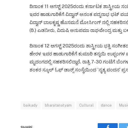
ದಿನಾಂಕ 11 ಆಗಸ್ಟ್ 2025ರಂದು ಕರ್ನಾಟಕ ಶಾಸ್ತ್ರೀಯ ಸಂಗ
ಇವರ ಹಾಡುಗಾರಿಕೆಗೆ ವಿದ್ವಾನ್ ಅನಂತ ಪದ್ಮನಾಭ ಭಟ್ ವಯ
ವಿದ್ವಾನ್ ಬಾಲಕೃಷ್ಣ ಹೊಸಮನೆ ಮೋರ್ಸಿಂಗ್ ನಲ್ಲಿ ಸಹಕರಿಸಲಿ
(ರಿ.) ಎಡನೀರು, ವಿದುಷಿ ಅನುಪಮಾ ರಾಘವೇಂದ್ರ ಮತ್ತು ಬಳಗ
ದಿನಾಂಕ 12 ಆಗಸ್ಟ್ 2025ರಂದು ಶಾಸ್ತ್ರೀಯ ಭಕ್ತಿ ಸಂಗೀತ
ಹೇರಳ ಇವರ ಹಾಡುಗಾರಿಕೆಗೆ ಕುಮಾರಿ ತನ್ಮಯಿ ಉಪ್ಪಂಗಳ 
ಮೃದಂಗದಲ್ಲಿ ಸಹಕರಿಸಲಿದ್ದಾರೆ. ರಾತ್ರಿ 7-30 ಗಂಟೆಗೆ ಬೆಂಗಳೂ
ಶಂಕರ ಸ್ಕೂಲ್ ಓಫ್ ಡಾನ್ಸ್ ಸಂಸ್ಥೆಯಿಂದ ‘ನೃತ್ಯ ವಂದನ’ ಪ್ರಸ್
baikady
bharatanatyam
Cultural
dance
Musi
Faceboo
SHARE.