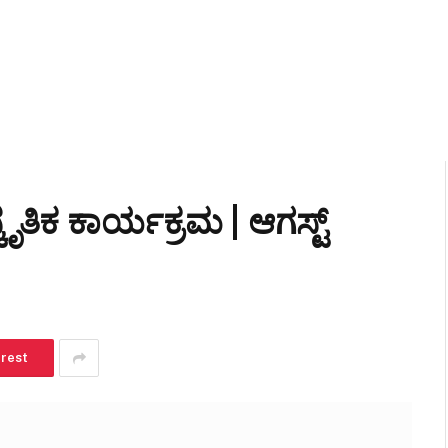
ೃತಿಕ ಕಾರ್ಯಕ್ರಮ | ಆಗಸ್ಟ್
erest