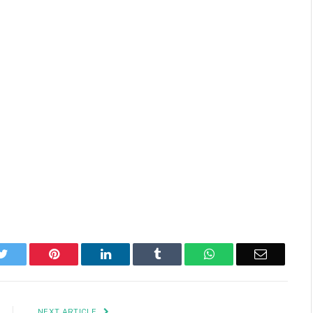
k
Twitter
Pinterest
LinkedIn
Tumblr
WhatsApp
Email
NEXT ARTICLE