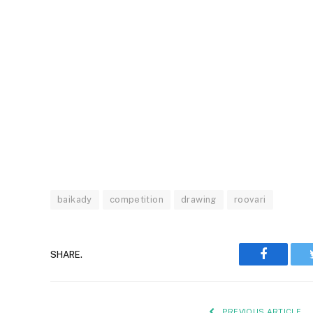
baikady
competition
drawing
roovari
Faceboo
SHARE.
PREVIOUS ARTICLE