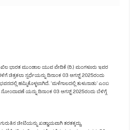
ತು ಅಖಿಲ ಭಾರತ ಮುಂಡಾಲ ಯುವ ವೇದಿಕೆ (ರಿ.) ಮಂಗಳೂರು ಇವರ
ಳಿಗೆ ಚಿತ್ರಕಲಾ ಸ್ಪರ್ಧೆಯನ್ನು ದಿನಾಂಕ 03 ಆಗಸ್ಟ್ 2025ರಂದು
ಭವನದಲ್ಲಿ ಹಮ್ಮಿಕೊಳ್ಳಲಾಗಿದೆ. ‘ಮಳೆಗಾಲದಲ್ಲಿ ತುಳುನಾಡು’ ಎಂಬ
ು, ನೋಂದಾವಣೆ ಯನ್ನು ದಿನಾಂಕ 03 ಆಗಸ್ಟ್ 2025ರಂದು ಬೆಳಿಗ್ಗೆ
ಲಾ ಗುರುತಿನ ಚೀಟಿಯನ್ನು ಖಡ್ಡಾಯವಾಗಿ ತರತಕ್ಕದ್ದು.