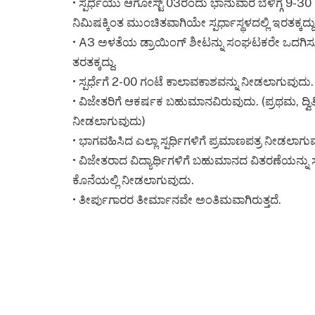
• ಸ್ಪರ್ಧೆಯು ಆಗೋಸ್ಟ್ 03ರಂದು ಭಾನುವಾರ ಬೆಳಿಗ್ಗೆ 9-3
ನಿಮಿಷಕ್ಕಿಂತ ಮುಂಚಿತವಾಗಿಯೇ ಸ್ಪರ್ಧಾಸ್ಥಳದಲ್ಲಿ ಇರತಕ್ಕದ್ದು
• A3 ಅಳತೆಯ ಡ್ರಾಯಿಂಗ್ ಶೀಟನ್ನು ಸಂಘಟಕರೇ ಒದಗಿಸುತ್ತಾ
ತರತಕ್ಕದ್ದು.
• ಸ್ಪರ್ಧೆಗೆ 2-00 ಗಂಟೆ ಕಾಲಾವಕಾಶವನ್ನು ನೀಡಲಾಗುವುದು.
• ವಿಜೇತರಿಗೆ ಆಕರ್ಷಕ ಬಹುಮಾನವಿರುವುದು. (ಪ್ರಥಮ,
ನೀಡಲಾಗುವುದು)
• ಭಾಗವಹಿಸಿದ ಎಲ್ಲಾ ಸ್ಪರ್ಧಿಗಳಿಗೆ ಪ್ರಮಾಣಪತ್ರ ನೀಡಲಾಗು
• ವಿಜೇತರಾದ ವಿದ್ಯಾರ್ಥಿಗಳಿಗೆ ಬಹುಮಾನದ ವಿತರಣೆಯನ್ನ
ಕೊನೆಯಲ್ಲಿ ನೀಡಲಾಗುವುದು.
• ತೀರ್ಪುಗಾರರ ತೀರ್ಮಾನವೇ ಅಂತಿಮವಾಗಿರುತ್ತದೆ.