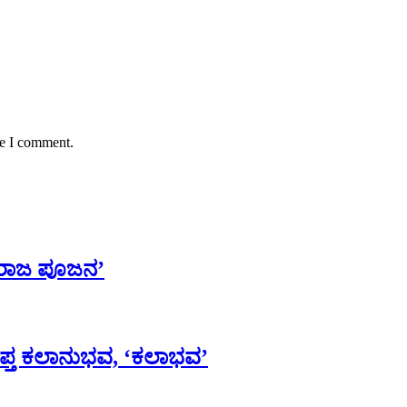
me I comment.
ರಾಜ ಪೂಜನ’
ಆಪ್ತ ಕಲಾನುಭವ, ‘ಕಲಾಭವ’