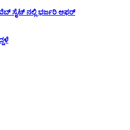
ಬ್ ಸೈಟ್ ನಲ್ಲಿ ಭರ್ಜರಿ ಆಫರ್
ದಳೆ