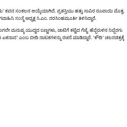
ೆರಗು’ ಕವನ ಸಂಕಲನ ಆಯ್ಕೆಯಾಗಿದೆ. ಪ್ರಶಸ್ತಿಯು ಹತ್ತು ಸಾವಿರ ರೂಪಾಯಿ ಮೊತ್ತ,
ಿ ಸಂಸ್ಥೆ ಅಧ್ಯಕ್ಷ ಸಿ.ಎಂ. ನರಸಿಂಹಮೂರ್ತಿ ತಿಳಿಸಿದ್ದಾರೆ.
ಷ್ಯ ಯುದ್ಧದ ಬಣ್ಣಗಳು, ಚಾಟಿಗೆ ಕಟ್ಟಿದ ಗೆಜ್ಜೆ, ಹೆಬ್ಬೆರುಳಿನ ನಿಬ್ಬೆರಗು
ಂತಿ ಏಕನಾದ’ ಎಂಬ ಬೀದಿ ನಾಟಕಗಳನ್ನು ರಚನೆ ಮಾಡಿದ್ದಾರೆ. ‘ಕೌದಿ’ ಚಲನಚಿತ್ರಕ್ಕೆ