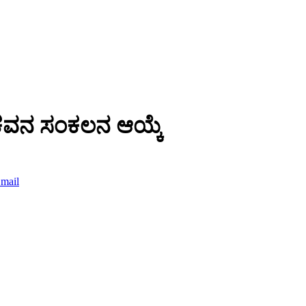
ರಗು’ ಕವನ ಸಂಕಲನ ಆಯ್ಕೆ
mail