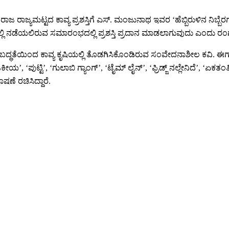
ಜ ರಾಜ್ಯಮಟ್ಟದ ಕಾವ್ಯ ಪ್ರಶಸ್ತಿಗೆ ಎಸ್. ಮಂಜುನಾಥ ಇವರ ‘ಹೆಬ್ಬಿರುಳಿನ ನಿಬ್ಬ
ಿ ನಡೆಯಲಿರುವ ಸಮಾರಂಭದಲ್ಲಿ ಪ್ರಶಸ್ತಿ ಪ್ರದಾನ ಮಾಡಲಾಗುವುದು ಎಂದು ರಂಗವಾಹಿನ
ತೆಯಿಂದ ಕಾವ್ಯ ಕೃಷಿಯಲ್ಲಿ ತೊಡಗಿಸಿಕೊಂಡಿರುವ ಸಂವೇದನಾಶೀಲ ಕವಿ. ಈಗಾಗಲೇ ಮನು
 ‘ಪುಟ್ಟಿ’, ‘ಗುಲಾಬಿ ಗ್ಯಾಂಗ್’, ‘ಟೈಮ್ ಲೈನ್’, ‘ಫ್ರಿಡ್ಜ್ ನಲ್ಲೇನಿದೆ’, ‘ಏಕತ
ಷಣೆ ರಚಿಸಿದ್ದಾರೆ.