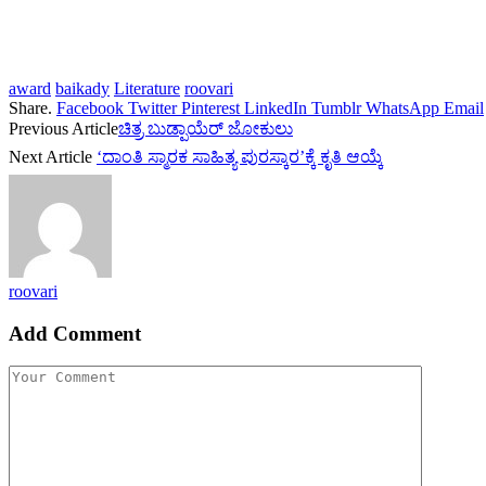
award
baikady
Literature
roovari
Share.
Facebook
Twitter
Pinterest
LinkedIn
Tumblr
WhatsApp
Email
Previous Article
ಚಿತ್ರ ಬುಡ್ಪಾಯೆರ್ ಜೋಕುಲು
Next Article
‘ದಾಂತಿ ಸ್ಮಾರಕ ಸಾಹಿತ್ಯ ಪುರಸ್ಕಾರ’ಕ್ಕೆ ಕೃತಿ ಆಯ್ಕೆ
roovari
Add Comment