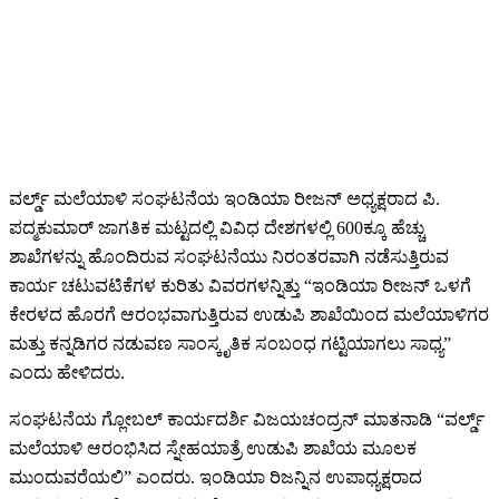
ವರ್ಲ್ಡ್ ಮಲೆಯಾಳಿ ಸಂಘಟನೆಯ ಇಂಡಿಯಾ ರೀಜನ್ ಅಧ್ಯಕ್ಷರಾದ ಪಿ.
ಪದ್ಮಕುಮಾರ್ ಜಾಗತಿಕ ಮಟ್ಟದಲ್ಲಿ ವಿವಿಧ ದೇಶಗಳಲ್ಲಿ 600ಕ್ಕೂ ಹೆಚ್ಚು
ಶಾಖೆಗಳನ್ನು ಹೊಂದಿರುವ ಸಂಘಟನೆಯು ನಿರಂತರವಾಗಿ ನಡೆಸುತ್ತಿರುವ
ಕಾರ್ಯ ಚಟುವಟಿಕೆಗಳ ಕುರಿತು ವಿವರಗಳನ್ನಿತ್ತು “ಇಂಡಿಯಾ ರೀಜನ್ ಒಳಗೆ
ಕೇರಳದ ಹೊರಗೆ ಆರಂಭವಾಗುತ್ತಿರುವ ಉಡುಪಿ ಶಾಖೆಯಿಂದ ಮಲೆಯಾಳಿಗರ
ಮತ್ತು ಕನ್ನಡಿಗರ ನಡುವಣ ಸಾಂಸ್ಕೃತಿಕ ಸಂಬಂಧ ಗಟ್ಟಿಯಾಗಲು ಸಾಧ್ಯ”
ಎಂದು ಹೇಳಿದರು.
ಸಂಘಟನೆಯ ಗ್ಲೋಬಲ್ ಕಾರ್ಯದರ್ಶಿ ವಿಜಯಚಂದ್ರನ್ ಮಾತನಾಡಿ “ವರ್ಲ್ಡ್
ಮಲೆಯಾಳಿ ಆರಂಭಿಸಿದ ಸ್ನೇಹಯಾತ್ರೆ ಉಡುಪಿ ಶಾಖೆಯ ಮೂಲಕ
ಮುಂದುವರೆಯಲಿ” ಎಂದರು. ಇಂಡಿಯಾ ರಿಜನ್ನಿನ ಉಪಾಧ್ಯಕ್ಷರಾದ