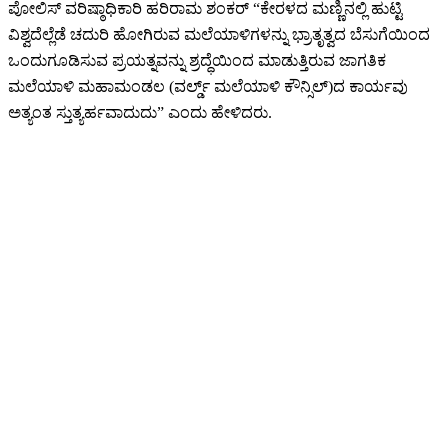
ಪೋಲಿಸ್ ವರಿಷ್ಠಾಧಿಕಾರಿ ಹರಿರಾಮ ಶಂಕರ್ “ಕೇರಳದ ಮಣ್ಣಿನಲ್ಲಿ ಹುಟ್ಟಿ
ವಿಶ್ವದೆಲ್ಲೆಡೆ ಚದುರಿ ಹೋಗಿರುವ ಮಲೆಯಾಳಿಗಳನ್ನು ಭ್ರಾತೃತ್ವದ ಬೆಸುಗೆಯಿಂದ
ಒಂದುಗೂಡಿಸುವ ಪ್ರಯತ್ನವನ್ನು ಶ್ರದ್ಧೆಯಿಂದ ಮಾಡುತ್ತಿರುವ ಜಾಗತಿಕ
ಮಲೆಯಾಳಿ ಮಹಾಮಂಡಲ (ವರ್ಲ್ಡ್ ಮಲೆಯಾಳಿ ಕೌನ್ಸಿಲ್)ದ ಕಾರ್ಯವು
ಅತ್ಯಂತ ಸ್ತುತ್ಯರ್ಹವಾದುದು” ಎಂದು ಹೇಳಿದರು.