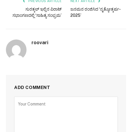
PREVIOUS ARTICLE
NEXT ARTICLE
ಸುರತ್ಕಲ್ ಇಲ್ಲಿನ ವಿರಾಟ್
ಜನಮನ ರಂಜಿಸಿದ ‘ನೃತ್ಯೋತ್ಕರ್ಷ-
ಸಭಾಂಗಣದಲ್ಲಿ ‘ಸಾಹಿತ್ಯ ಸಂಭ್ರಮ’
2025’
roovari
ADD COMMENT