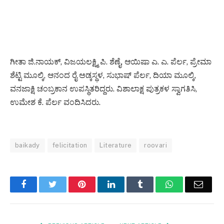
ಗೀತಾ ಜಿ.ನಾಯಕ್, ವಿಜಯಲಕ್ಷ್ಮಿ ಪಿ. ಶೆಣೈ, ಆಯಿಷಾ ಎ. ಎ. ಪೆರ್ಲ, ಪ್ರೇಮಾ
ಶೆಟ್ಟಿ ಮೂಲ್ಕಿ, ಆನಂದ ರೈ ಅಡ್ಕಸ್ಥಳ, ಸುಭಾಷ್ ಪೆರ್ಲ, ದಿಯಾ ಮೂಲ್ಕಿ,
ವನಜಾಕ್ಷಿ ಚಂಬ್ರಕಾನ ಉಪಸ್ಥಿತರಿದ್ದರು. ವಿಶಾಲಾಕ್ಷ ಪುತ್ರಕಳ ಸ್ವಾಗತಿಸಿ,
ಉಮೇಶ ಕೆ. ಪೆರ್ಲ ವಂದಿಸಿದರು.
baikady
felicitation
Literature
roovari
Facebook
Twitter
Pinterest
LinkedIn
Tumblr
WhatsApp
Email