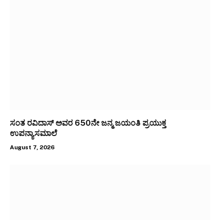
ಸಂತ ರವಿದಾಸ್ ಅವರ 650ನೇ ಜನ್ಮ ಜಯಂತಿ ಪ್ರಯುಕ್ತ
ಉಪನ್ಯಾಸಮಾಲೆ
August 7, 2026