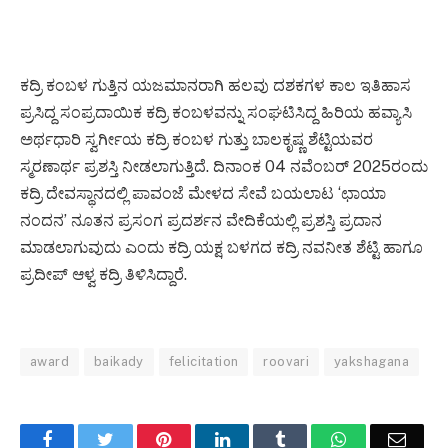
ಕದ್ರಿ ಕಂಬಳ ಗುತ್ತಿನ ಯಜಮಾನರಾಗಿ ಹಲವು ದಶಕಗಳ ಕಾಲ ಇತಿಹಾಸ
ಪ್ರಸಿದ್ದ ಸಂಪ್ರದಾಯಿಕ ಕದ್ರಿ ಕಂಬಳವನ್ನು ಸಂಘಟಿಸಿದ್ದ ಹಿರಿಯ ಹವ್ಯಾಸಿ
ಅರ್ಥಧಾರಿ ಸ್ವರ್ಗೀಯ ಕದ್ರಿ ಕಂಬಳ ಗುತ್ತು ಬಾಲಕೃಷ್ಣ ಶೆಟ್ಟಿಯವರ
ಸ್ಮರಣಾರ್ಥ ಪ್ರಶಸ್ತಿ ನೀಡಲಾಗುತ್ತಿದೆ. ದಿನಾಂಕ 04 ನವೆಂಬರ್ 2025ರಂದು
ಕದ್ರಿ ದೇವಸ್ಥಾನದಲ್ಲಿ ಪಾವಂಜೆ ಮೇಳದ ಸೇವೆ ಬಯಲಾಟ ‘ಛಾಯಾ
ನಂದನ’ ನೂತನ ಪ್ರಸಂಗ ಪ್ರದರ್ಶನ ವೇದಿಕೆಯಲ್ಲಿ ಪ್ರಶಸ್ತಿ ಪ್ರದಾನ
ಮಾಡಲಾಗುವುದು ಎಂದು ಕದ್ರಿ ಯಕ್ಷ ಬಳಗದ ಕದ್ರಿ ನವನೀತ ಶೆಟ್ಟಿ ಹಾಗೂ
ಪ್ರದೀಪ್ ಆಳ್ವ ಕದ್ರಿ ತಿಳಿಸಿದ್ದಾರೆ.
award
baikady
felicitation
roovari
yakshagana
Facebook
Twitter
Pinterest
LinkedIn
Tumblr
WhatsApp
Email