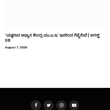
‘ಯಕ್ಷಗಾನ ಅಭ್ಯಾಸ ಕೇಂದ್ರ ಯು.ಎ.ಇ.’ ಇವರಿಂದ ಗೆಜ್ಜೆಸೇವೆ | ಆಗಸ್ಟ್
08
August 7, 2026
Facebook
Twitter
Instagram
YouTube