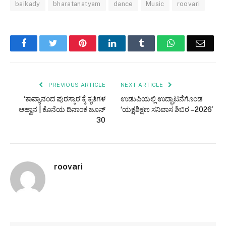
baikady
bharatanatyam
dance
Music
roovari
Facebook
Twitter
Pinterest
LinkedIn
Tumblr
WhatsApp
Email
PREVIOUS ARTICLE
NEXT ARTICLE
‘ಕಾವ್ಯಾನಂದ ಪುರಸ್ಕಾರ’ಕ್ಕೆ ಕೃತಿಗಳ
ಉಡುಪಿಯಲ್ಲಿ ಉದ್ಘಾಟನೆಗೊಂಡ
ಆಹ್ವಾನ | ಕೊನೆಯ ದಿನಾಂಕ ಜೂನ್
‘ಯಕ್ಷಶಿಕ್ಷಣ ಸನಿವಾಸ ಶಿಬಿರ – 2026’
30
roovari