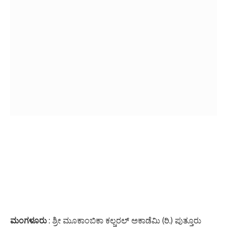
ಮಂಗಳೂರು
: ಶ್ರೀ ಮೂಕಾಂಬಿಕಾ ಕಲ್ಚರಲ್ ಅಕಾಡೆಮಿ (ರಿ.) ಪುತ್ತೂರು