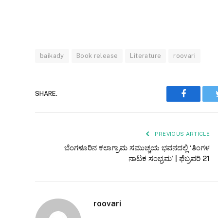
baikady
Book release
Literature
roovari
Faceboo
SHARE.
PREVIOUS ARTICLE
ಬೆಂಗಳೂರಿನ ಕಲಾಗ್ರಾಮ ಸಮುಚ್ಚಯ ಭವನದಲ್ಲಿ ‘ತಿಂಗಳ
ನಾಟಕ ಸಂಭ್ರಮ’ | ಫೆಬ್ರವರಿ 21
roovari