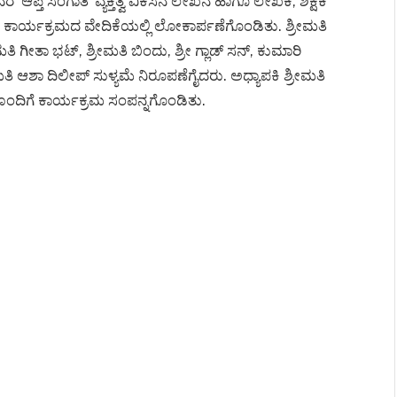
‘ಆಪ್ತ ಸಂಗಾತಿ’ ವ್ಯಕ್ತಿತ್ವ ವಿಕಸನ ಲೇಖನ ಹಾಗೂ ಲೇಖಕಿ, ಶಿಕ್ಷಕಿ
ಕಾರ್ಯಕ್ರಮದ ವೇದಿಕೆಯಲ್ಲಿ ಲೋಕಾರ್ಪಣೆಗೊಂಡಿತು. ಶ್ರೀಮತಿ
ಗೀತಾ ಭಟ್, ಶ್ರೀಮತಿ ಬಿಂದು, ಶ್ರೀ ಗ್ಲಾಡ್ ಸನ್, ಕುಮಾರಿ
ರೀಮತಿ ಆಶಾ ದಿಲೀಪ್ ಸುಳ್ಯಮೆ ನಿರೂಪಣೆಗೈದರು. ಅಧ್ಯಾಪಕಿ ಶ್ರೀಮತಿ
ಂದಿಗೆ ಕಾರ್ಯಕ್ರಮ ಸಂಪನ್ನಗೊಂಡಿತು.