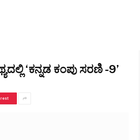
್ಯದಲ್ಲಿ ‘ಕನ್ನಡ ಕಂಪು ಸರಣಿ -9’
erest