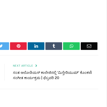
k
Twitter
Pinterest
LinkedIn
Tumblr
WhatsApp
Email
NEXT ARTICLE
ಸಂತ ಅಲೋಶಿಯಸ್ ಕಾಲೇಜಿನಲ್ಲಿ ‘ಮಿಸ್ತೇರಿಯುಮ್’ ಕೊಂಕಣಿ
ಸಂಗೀತ ಕಾರ್ಯಕ್ರಮ | ಫೆಬ್ರವರಿ 20