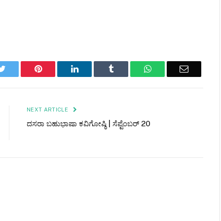
k
Twitter
Pinterest
LinkedIn
Tumblr
WhatsApp
Email
NEXT ARTICLE
ದಸರಾ ಬಹುಭಾಷಾ ಕವಿಗೋಷ್ಠಿ | ಸೆಪ್ಟೆಂಬರ್ 20