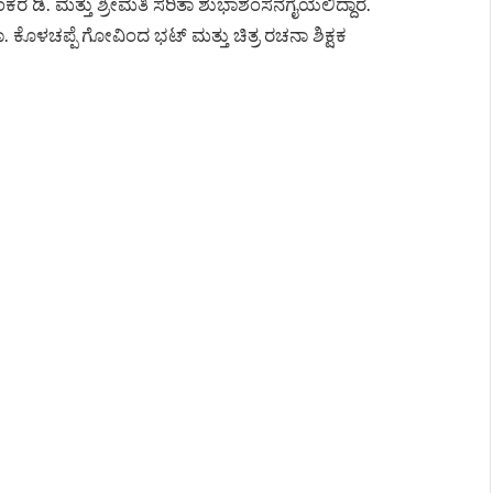
ಡಿ. ಮತ್ತು ಶ್ರೀಮತಿ ಸರಿತಾ ಶುಭಾಶಂಸನೆಗೈಯಲಿದ್ದಾರೆ.
ಡಾ. ಕೊಳಚಪ್ಪೆ ಗೋವಿಂದ ಭಟ್ ಮತ್ತು ಚಿತ್ರ ರಚನಾ ಶಿಕ್ಷಕ