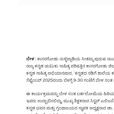
ಬೇಳ
: ಕಾಸರಗೋಡು ನುಳ್ಳಿಪ್ಪಾಡಿಯ ಸೀತಮ್ಮ ಪುರುಷ ನ
ರಾಜ್ಯ ಕನ್ನಡ ಚುಟುಕು ಸಾಹಿತ್ಯ ಪರಿಷತ್ತಿನ ಕಾಸರಗೋಡು ಜಿ
ಕನ್ನಡ ಸಾಹಿತ್ಯ ಅಭಿಯಾನವಾದ, ‘ಕನ್ನಡದ ನಡಿಗೆ ಶಾಲೆಯ ಕಡ
ಸೆಪ್ಟೆಂಬರ್ 2025ರಂದು ಬೆಳಗ್ಗೆ 9-30 ಗಂಟೆಗೆ ಬೇಳ ಸ
ಈ ಕಾರ್ಯಕ್ರಮವನ್ನು ಬೇಳ ಸಂತ ಬರ್ತಲೋಮೆಯ ಹಿರಿಯ ಬುನ
ಇವರು ಉದ್ಘಾಟಿಸಲಿದ್ದು, ಮುಖ್ಯ ಶಿಕ್ಷಕರಾದ ಸಿಸ್ಟರ್ ಎಲ
ಕನ್ನಡ ಭವನ ಮತ್ತು ಗ್ರಂಥಾಲಯದ ಸ್ಥಾಪಕ ಅಧ್ಯಕ್ಷರಾದ ಡಾ