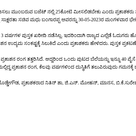
ರೀದಿಸಲು ಮುಂಬರುವ ಬಜೆಟ್ ನಲ್ಲಿ 25ಕೋಟಿ ಮೀಸಲಿಡಬೇಕು ಎಂದು ಪ್ರಕಾಶಕರು ಸರ್ಕಾ
ು ಸಾಕ್ಷರತಾ ಸಚಿವ ಮಧು ಬಂಗಾರಪ್ಪ ಅವರನ್ನು 30-05-2023ರ ಮಂಗಳವಾರ ಭೇ
್ಷಗಳ ಪುಸ್ತಕ ಖರೀದಿ ನಡೆಸಿಲ್ಲ. ಇದರಿಂದಾಗಿ ರಾಜ್ಯದ ಎಲ್ಲೆಡೆ ಓದುಗರು ಹೊ
ಕಾಶನ ಉದ್ಯಮ ಸಂಕಷ್ಟಕ್ಕೆ ಸಿಲುಕಿದೆ ಎಂದು ಪ್ರಕಾಶಕರು ಹೇಳಿದರು. ಪುಸ್ತಕ ಪ್ರಕಟ
ಟಿ) ಪ್ರಕಾಶನ ರಂಗ ತತ್ತರಿಸಿದೆ. ಆದ್ದರಿಂದ ಒಂದು ಪುಟದ ಬೆಲೆಯನ್ನು ಇನ್ನೂ 4
ಿತಿಯಲ್ಲಿದ್ದ ಪ್ರಕಾಶನ ರಂಗ, ಕೆಲವು ವರ್ಷಗಳಿಂದ ದುಸ್ಥಿತಿಗೆ ತಲುಪಿರುವುದು ಗಮನಕ
ೊಡ್ಡೇಗೌಡ, ಪ್ರಕಾಶಕರಾದ ನಿತಿನ್ ಶಾ, ಜಿ.ಎನ್‌. ಮೋಹನ್‌, ಮಾನಸ, ಬಿ.ಕೆ.ಸುರ