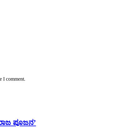
me I comment.
ರಾಜ ಪೂಜನ’