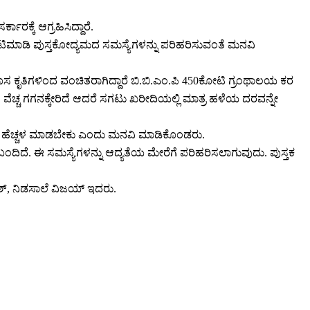
ರಕ್ಕೆ ಆಗ್ರಹಿಸಿದ್ದಾರೆ.
ಟಿಮಾಡಿ ಪುಸ್ತಕೋದ್ಯಮದ ಸಮಸ್ಯೆಗಳನ್ನು ಪರಿಹರಿಸುವಂತೆ ಮನವಿ
ಸ ಕೃತಿಗಳಿಂದ ವಂಚಿತರಾಗಿದ್ದಾರೆ ಬಿ.ಬಿ.ಎಂ.ಪಿ 450ಕೋಟಿ ಗ್ರಂಥಾಲಯ ಕರ
ಣೆ ವೆಚ್ಚ ಗಗನಕ್ಕೇರಿದೆ ಆದರೆ ಸಗಟು ಖರೀದಿಯಲ್ಲಿ ಮಾತ್ರ ಹಳೆಯ ದರವನ್ನೇ
0 ಪೈಸೆ ಹೆಚ್ಚಳ ಮಾಡಬೇಕು ಎಂದು ಮನವಿ ಮಾಡಿಕೊಂಡರು.
್ಕೆ ಬಂದಿದೆ. ಈ ಸಮಸ್ಯೆಗಳನ್ನು ಆದ್ಯತೆಯ ಮೇರೆಗೆ ಪರಿಹರಿಸಲಾಗುವುದು. ಪುಸ್ತಕ
ೇಶ್, ನಿಡಸಾಲೆ ವಿಜಯ್‌ ಇದರು.