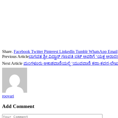
Share.
Facebook
Twitter
Pinterest
LinkedIn
Tumblr
WhatsApp
Email
Previous Article
ಭಾಗವತ ಶ್ರೀ ವಿದ್ವಾನ್ ಗಣಪತಿ ಭಟ್ ಅವರಿಗೆ ‘ಯಕ್ಷ ಆರಾಧನ
Next Article
ಮಂಗಳೂರು ಆಕಾಶವಾಣಿಯಲ್ಲಿ ‘ಯುವವಾಣಿ ಕಥಾ-ಕವನ-ಲೇಖ
roovari
Add Comment