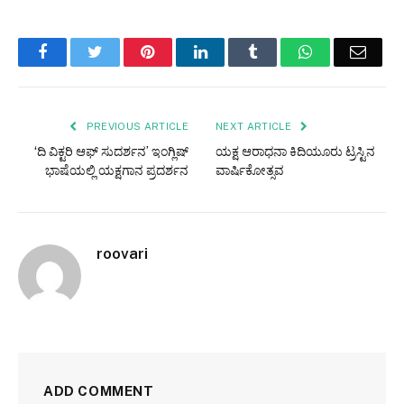
Facebook
Twitter
Pinterest
LinkedIn
Tumblr
WhatsApp
Email
PREVIOUS ARTICLE
NEXT ARTICLE
‘ದಿ ವಿಕ್ಟರಿ ಆಫ್ ಸುದರ್ಶನ’ ಇಂಗ್ಲಿಷ್
ಯಕ್ಷ ಆರಾಧನಾ ಕಿದಿಯೂರು ಟ್ರಸ್ಟಿನ
ಭಾಷೆಯಲ್ಲಿ ಯಕ್ಷಗಾನ ಪ್ರದರ್ಶನ
ವಾರ್ಷಿಕೋತ್ಸವ
roovari
ADD COMMENT