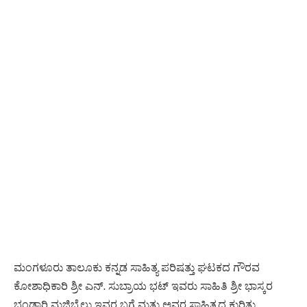
ಮಂಗಳೂರು ತಾಲೂಕು ಕನ್ನಡ ಸಾಹಿತ್ಯ ಪರಿಷತ್ತು ಘಟಕದ ಗೌರವ
ಕೋಶಾಧಿಕಾರಿ ಶ್ರೀ ಎನ್. ಸುಬ್ರಾಯ ಭಟ್ ಇವರು ಸಾಹಿತಿ ಶ್ರೀ ಭಾಸ್ಕರ
ಭಂಡಾರಿ ಮಜಿಬೈಲು ಇವರ ಬಗ್ಗೆ ಮತ್ತು ಅವರ ಸಾಹಿತ್ಯದ ಕುರಿತು