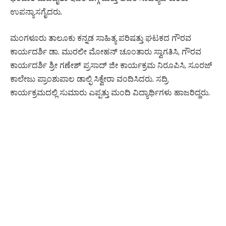
ಉಪನ್ಯಾಸಗೈದರು.
ಮಂಗಳೂರು ತಾಲೂಕು ಕನ್ನಡ ಸಾಹಿತ್ಯ ಪರಿಷತ್ತು ಘಟಕದ ಗೌರವ
ಕಾರ್ಯದರ್ಶಿ ಡಾ. ಮುರಲೀ ಮೋಹನ್ ಚೂಂತಾರು ಸ್ವಾಗತಿಸಿ, ಗೌರವ
ಕಾರ್ಯದರ್ಶಿ ಶ್ರೀ ಗಣೇಶ್ ಪ್ರಸಾದ್ ಜೀ ಕಾರ್ಯಕ್ರಮ ನಿರೂಪಿಸಿ, ಸೂರಜ್
ಕಾಲೇಜು ಪ್ರಾಂಶುಪಾಲ ಡಾಲ್ಫಿ ಸಿಕ್ವೇರಾ ವಂದಿಸಿದರು. ಸದ್ರಿ
ಕಾರ್ಯಕ್ರಮದಲ್ಲಿ ಸುಮಾರು ಎಪ್ಪತ್ತು ಮಂದಿ ವಿದ್ಯಾರ್ಥಿಗಳು ಹಾಜರಿದ್ದರು.