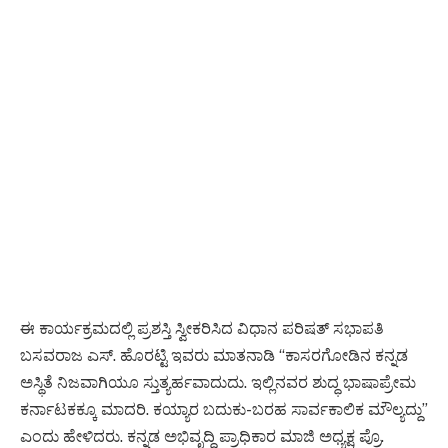
ಈ ಕಾರ್ಯಕ್ರಮದಲ್ಲಿ ಪ್ರಶಸ್ತಿ ಸ್ವೀಕರಿಸಿದ ವಿಧಾನ ಪರಿಷತ್ ಸಭಾಪತಿ
ಬಸವರಾಜ ಎಸ್. ಹೊರಟ್ಟಿ ಇವರು ಮಾತನಾಡಿ “ಕಾಸರಗೋಡಿನ ಕನ್ನಡ
ಅಸ್ಥಿತೆ ನಿಜವಾಗಿಯೂ ಸ್ತುತ್ಯರ್ಹವಾದುದು. ಇಲ್ಲಿನವರ ಶುದ್ಧ ಭಾಷಾಪ್ರೇಮ
ಕರ್ನಾಟಕಕ್ಕೂ ಮಾದರಿ. ಕಯ್ಯಾರ ಬದುಕು-ಬರಹ ಸಾರ್ವಕಾಲಿಕ ಮೌಲ್ಯದ್ದು”
ಎಂದು ಹೇಳಿದರು. ಕನ್ನಡ ಅಭಿವೃದ್ಧಿ ಪ್ರಾಧಿಕಾರ ಮಾಜಿ ಅಧ್ಯಕ್ಷ ಪ್ರೊ.