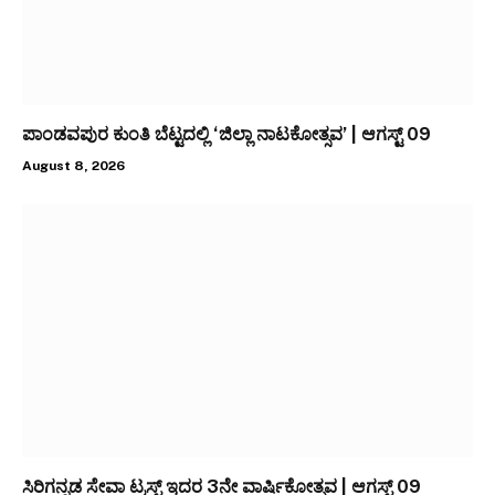
ಪಾಂಡವಪುರ ಕುಂತಿ ಬೆಟ್ಟದಲ್ಲಿ ‘ಜಿಲ್ಲಾ ನಾಟಕೋತ್ಸವ’ | ಆಗಸ್ಟ್ 09
August 8, 2026
ಸಿರಿಗನ್ನಡ ಸೇವಾ ಟ್ರಸ್ಟ್ ಇದರ 3ನೇ ವಾರ್ಷಿಕೋತ್ಸವ | ಆಗಸ್ಟ್ 09