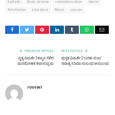
baikady
Book release
commemoration
dance
felicitation
Literature
Music
roovari
Facebook
Twitter
Pinterest
LinkedIn
Tumblr
WhatsApp
Email
PREVIOUS ARTICLE
NEXT ARTICLE
ನೃತ್ಯ ವಿಮರ್ಶೆ | ಕಣ್ಮನ ಸೆಳೆದ
ಪುಸ್ತಕ ವಿಮರ್ಶೆ | ‘ಬರಹ-ಬಿಂಬ’
ಮನಮೋಹಕ ಕಲಾಸಂಭ್ರಮ
ಸಾಹಿತ್ಯ ಸಿನಿಮಾ ಸಂಬಂಧ ಅನುಬಂಧ
roovari