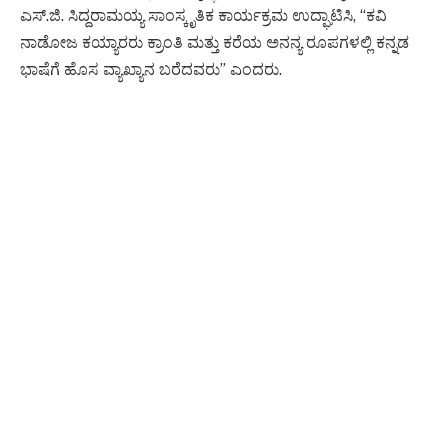
ಎಸ್.ಜಿ. ಸಿದ್ದರಾಮಯ್ಯ ಸಾಂಸ್ಕೃತಿಕ ಕಾರ್ಯಕ್ರಮ ಉದ್ಘಾಟಿಸಿ, “ಕವಿ
ನಾಡೋಜ ಕಯ್ಯಾರರು ಕ್ರಾಂತಿ ಮತ್ತು ಕರೆಯ ಅನನ್ಯ ರೂಪಗಳಲ್ಲಿ ಕನ್ನಡ
ಭಾಷೆಗೆ ಹೊಸ ವ್ಯಾಖ್ಯಾನ ಬರೆದವರು” ಎಂದರು.