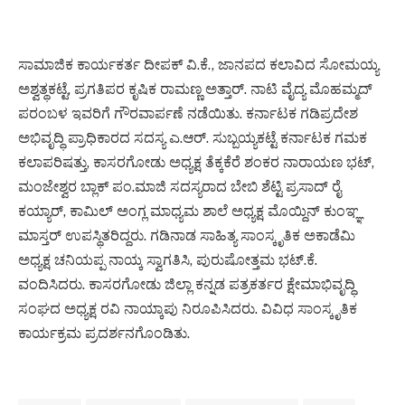
ಸಾಮಾಜಿಕ ಕಾರ್ಯಕರ್ತ ದೀಪಕ್ ವಿ.ಕೆ., ಜಾನಪದ ಕಲಾವಿದ ಸೋಮಯ್ಯ
ಅಶ್ವತ್ಥಕಟ್ಟೆ, ಪ್ರಗತಿಪರ ಕೃಷಿಕ ರಾಮಣ್ಣ ಅತ್ತಾರ್. ನಾಟಿ ವೈದ್ಯ ಮೊಹಮ್ಮದ್
ಪರಂಬಳ ಇವರಿಗೆ ಗೌರವಾರ್ಪಣೆ ನಡೆಯಿತು. ಕರ್ನಾಟಕ ಗಡಿಪ್ರದೇಶ
ಅಭಿವೃದ್ಧಿ ಪ್ರಾಧಿಕಾರದ ಸದಸ್ಯ ಎ.ಆರ್. ಸುಬ್ಬಯ್ಯಕಟ್ಟೆ ಕರ್ನಾಟಕ ಗಮಕ
ಕಲಾಪರಿಷತ್ತು, ಕಾಸರಗೋಡು ಅಧ್ಯಕ್ಷ ತೆಕ್ಕಕೆರೆ ಶಂಕರ ನಾರಾಯಣ ಭಟ್,
ಮಂಜೇಶ್ವರ ಬ್ಲಾಕ್ ಪಂ.ಮಾಜಿ ಸದಸ್ಯರಾದ ಬೇಬಿ ಶೆಟ್ಟಿ ಪ್ರಸಾದ್ ರೈ
ಕಯ್ಯಾರ್, ಕಾಮಿಲ್ ಅಂಗ್ಲ ಮಾಧ್ಯಮ ಶಾಲೆ ಅಧ್ಯಕ್ಷ ಮೊಯ್ದಿನ್ ಕುಂಞ್ಞ
ಮಾಸ್ತರ್ ಉಪಸ್ಥಿತರಿದ್ದರು. ಗಡಿನಾಡ ಸಾಹಿತ್ಯ ಸಾಂಸ್ಕೃತಿಕ ಅಕಾಡೆಮಿ
ಅಧ್ಯಕ್ಷ ಚನಿಯಪ್ಪ ನಾಯ್ಕ ಸ್ವಾಗತಿಸಿ, ಪುರುಷೋತ್ತಮ ಭಟ್.ಕೆ.
ವಂದಿಸಿದರು. ಕಾಸರಗೋಡು ಜಿಲ್ಲಾ ಕನ್ನಡ ಪತ್ರಕರ್ತರ ಕ್ಷೇಮಾಭಿವೃದ್ಧಿ
ಸಂಘದ ಅಧ್ಯಕ್ಷ ರವಿ ನಾಯ್ಕಾಪು ನಿರೂಪಿಸಿದರು. ವಿವಿಧ ಸಾಂಸ್ಕೃತಿಕ
ಕಾರ್ಯಕ್ರಮ ಪ್ರದರ್ಶನಗೊಂಡಿತು.