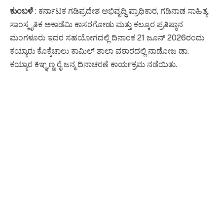
ಕುಂಬಳೆ
: ಕರ್ನಾಟಕ ಗಡಿಪ್ರದೇಶ ಅಭಿವೃದ್ಧಿ ಪ್ರಾಧಿಕಾರ, ಗಡಿನಾಡ ಸಾಹಿತ್ಯ
ಸಾಂಸ್ಕೃತಿಕ ಅಕಾಡೆಮಿ ಕಾಸರಗೋಡು ಮತ್ತು ಕಲ್ಕೂರ ಪ್ರತಿಷ್ಠಾನ
ಮಂಗಳೂರು ಇದರ ಸಹಯೋಗದಲ್ಲಿ ದಿನಾಂಕ 21 ಜೂನ್ 2026ರಂದು
ಕಯ್ಯಾರು ಕೊಕ್ಕೆಚಾಲು ಕಾಮಿಲ್ ಶಾಲಾ ವಠಾರದಲ್ಲಿ ನಾಡೋಜ ಡಾ.
ಕಯ್ಯಾರ ಕಿಞ್ಞಣ್ಣ ರೈ ಜನ್ಮ ದಿನಾಚರಣೆ ಕಾರ್ಯಕ್ರಮ ನಡೆಯಿತು.