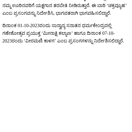
ನಮ್ಮ ಊರಿನವರಿಗೆ ಯಕ್ಷಗಾನ ತರಬೇತಿ ನೀಡಿರುತ್ತಾರೆ. ಈ ಬಾರಿ ‘ಚಕ್ರವ್ಯೂಹ’
ಎಂಬ ಪ್ರಸಂಗವನ್ನು ನಿರ್ದೇಶಿಸಿ, ಭಾಗವತರಾಗಿ ಭಾಗವಹಿಸಲಿದ್ದಾರೆ.
ದಿನಾಂಕ 01-10-2023ರಂದು ಸಾನ್ವಾನ್ಯ ಸನಾತನ ಧರ್ಮಕೇಂದ್ರದಲ್ಲಿ
ಗಣೇಶೋತ್ಸವ ಪ್ರಯುಕ್ತ ‘ಮೀನಾಕ್ಷಿ ಕಲ್ಯಾಣ’ ಹಾಗೂ ದಿನಾಂಕ 07-10-
2023ರಂದು ‘ವೀರಮಣಿ ಕಾಳಗ’ ಎಂಬ ಪ್ರಸಂಗಗಳನ್ನು ನಿರ್ದೇಶಿಸಲಿದ್ದಾರೆ.