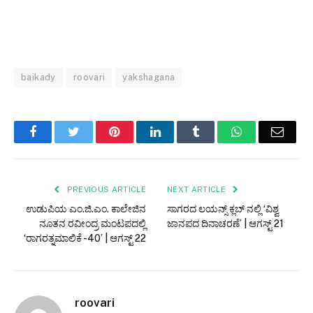
baikady
roovari
yakshagana
Facebook
Twitter
Pinterest
LinkedIn
Tumblr
WhatsApp
Email
PREVIOUS ARTICLE
NEXT ARTICLE
ಉಡುಪಿಯ ಎಂ.ಜಿ.ಎಂ. ಕಾಲೇಜಿನ
ಸಾಗರದ ಲಯನ್ಸ್ ಕ್ಲಬ್ ನಲ್ಲಿ ‘ವಿಶ್ವ
ನೂತನ ರವೀಂದ್ರ ಮಂಟಪದಲ್ಲಿ
ಜಾನಪದ ದಿನಾಚರಣೆ’ | ಆಗಸ್ಟ್ 21
‘ರಾಗರತ್ನಮಾಲಿಕೆ -40’ | ಆಗಸ್ಟ್ 22
roovari