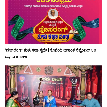
‘ಪೊಸರಂಗ್’ ತುಳು ಕಥಾ ಸ್ಪರ್ಧೆ | ಕೊನೆಯ ದಿನಾಂಕ ಸೆಪ್ಟೆಂಬರ್ 30
August 6, 2026