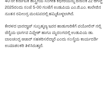
40’ನೇ ಕರ್ನಾಟಕ ಶಾಸ್ತ್ರೀಯ ಸಂಗೀತ ಕಛೇರಿಯನ್ನು ದಿನಾಂಕ 22 ಆಗಸ್ಟ್
2025ರಂದು ಸಂಜೆ 5-00 ಗಂಟೆಗೆ ಉಡುಪಿಯ ಎಂ.ಜಿ.ಎಂ. ಕಾಲೇಜಿನ
ನೂತನ ರವೀಂದ್ರ ಮಂಟಪದಲ್ಲಿ ಹಮ್ಮಿಕೊಳ್ಳಲಾಗಿದೆ.
ಕೇರಳದ ಭಾರದ್ವಾಜ್ ಸುಬ್ರಹ್ಮಣ್ಯ ಇವರ ಹಾಡುಗಾರಿಕೆಗೆ ವಯೋಲಿನ್ ನಲ್ಲಿ
ಚೆನೈಯ ಭಾರ್ಗವ ವಿಘ್ನೇಶ್ ಹಾಗೂ ಮೃದಂಗದಲ್ಲಿ ಉಡುಪಿಯ ಡಾ.
ಬಾಲಚಂದ್ರ ಆಚಾರ್ ಸಹಕರಿಸಲಿದ್ದಾರೆ ಎಂದು ಸಂಸ್ಥೆಯ ಕಾರ್ಯದರ್ಶಿ
ಉಮಾಶಂಕರಿ ತಿಳಿಸಿರುತ್ತಾರೆ.