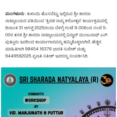
ಮಂಗಳೂರು
: ಕುಳಾಯಿ ಹೊಸಬೆಟ್ಟು ಇಲ್ಲಿರುವ ಶ್ರೀ ಶಾರದಾ
ನಾಟ್ಯಾಲಯದ ವತಿಯಿಂದ ‘ತ್ರಿದಶ ನಾಟ್ಯ ಕಲೋತ್ಸವ’ ಕಾರ್ಯಕ್ರಮದಲ್ಲಿ
ದಿನಾಂಕ 31 ಆಗಸ್ಟ್ 2025ರಂದು ಬೆಳಗ್ಗೆ ಗಂಟೆ 9-00ರಿಂದ ಸಂಜೆ 5-
00ರ ತನಕ ಶ್ರೀ ಶಾರದಾ ನಾಟ್ಯಾಲಯದಲ್ಲಿ ವಿದ್ವಾನ್ ಮಂಜುನಾಥ್ ಎನ್.
ಪುತ್ತೂರು ಇವರಿಂದ ಕಾರ್ಯಾಗಾರವನ್ನು ಹಮ್ಮಿಕೊಳ್ಳಲಾಗಿದೆ. ಹೆಚ್ಚಿನ
ಮಾಹಿತಿಗಾಗಿ 98454 16376 ಭಾರತಿ ಸುರೇಶ್ ಮತ್ತು
9449592025 ಪ್ರಣತಿ ಸತೀಶ್ ಇವರನ್ನು ಸಂಪರ್ಕಿಸಿರಿ.