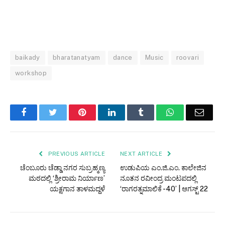
baikady
bharatanatyam
dance
Music
roovari
workshop
Facebook
Twitter
Pinterest
LinkedIn
Tumblr
WhatsApp
Email
PREVIOUS ARTICLE
NEXT ARTICLE
ಚೆಂಬೂರು ಚೆಡ್ಡಾ ನಗರ ಸುಬ್ರಹ್ಮಣ್ಯ
ಉಡುಪಿಯ ಎಂ.ಜಿ.ಎಂ. ಕಾಲೇಜಿನ
ಮಠದಲ್ಲಿ ‘ಶ್ರೀರಾಮ ನಿರ್ಯಾಣ’
ನೂತನ ರವೀಂದ್ರ ಮಂಟಪದಲ್ಲಿ
ಯಕ್ಷಗಾನ ತಾಳಮದ್ದಳೆ
‘ರಾಗರತ್ನಮಾಲಿಕೆ -40’ | ಆಗಸ್ಟ್ 22