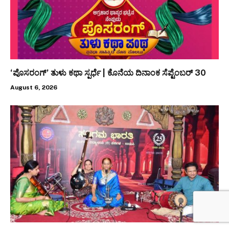
‘ಪೊಸರಂಗ್’ ತುಳು ಕಥಾ ಸ್ಪರ್ಧೆ | ಕೊನೆಯ ದಿನಾಂಕ ಸೆಪ್ಟೆಂಬರ್ 30
August 6, 2026