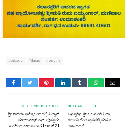
baikady
Music
roovari
Facebook
Twitter
Pinterest
LinkedIn
Tumblr
WhatsApp
Email
PREVIOUS ARTICLE
NEXT ARTICLE
ಶ್ರೀ ಶಾರದಾ ನಾಟ್ಯಾಲಯದಲ್ಲಿ ವಿದ್ವಾನ್
ಬನ್ನೂರಿನ ಶ್ರೀ ಬಲಮುರಿ ವಿದ್ಯಾ
ಮಂಜುನಾಥ್ ಎನ್. ಪುತ್ತೂರು
ಗಣಪತಿ ದೇವಸ್ಥಾನದಲ್ಲಿ ಮಾಸಿಕ
ಇವರಿಂದ ಕಾರ್ಯಾಗಾರ | ಆಗಸ್ಟ್ 31
ತಾಳಮದ್ದಲೆ