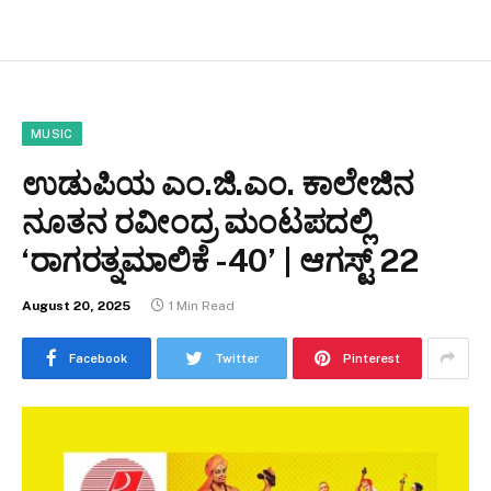
MUSIC
ಉಡುಪಿಯ ಎಂ.ಜಿ.ಎಂ. ಕಾಲೇಜಿನ
ನೂತನ ರವೀಂದ್ರ ಮಂಟಪದಲ್ಲಿ
‘ರಾಗರತ್ನಮಾಲಿಕೆ -40’ | ಆಗಸ್ಟ್ 22
August 20, 2025
1 Min Read
Facebook
Twitter
Pinterest