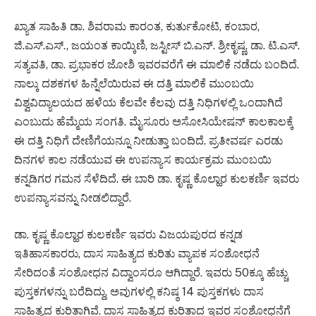
ಖ್ಯಾತ ಸಾಹಿತಿ ಡಾ. ಶಿವರಾಮ ಕಾರಂತ, ಕುರ್ತುಕೋಟಿ, ಕಂಬಾರ,
ಜಿ.ಎಸ್.ಎಸ್., ಜಯಂತ ಕಾಯ್ಕಿಣಿ, ಜಸ್ಟೀಸ್ ಬಿ.ಎನ್. ಶ್ರೀಕೃಷ್ಣ, ಡಾ. ಟಿ.ಎಸ್.
ಸತ್ಯವತಿ, ಡಾ. ಪ್ರಭಾಕರ ಜೋಶಿ ಇವರವರೆಗೆ ಈ ಮಾಲಿಕೆ ನಡೆದು ಬಂದಿದೆ.
ನಾಲ್ಕು ದಶಕಗಳ ಹಿನ್ನೆಲೆಯಿರುವ ಈ ದತ್ತಿ ಮಾಲಿಕೆ ಮುಂಬಯಿ
ವಿಶ್ವವಿದ್ಯಾಲಯದ ಹಳೆಯ ಕೆಲವೇ ಕೆಲವು ದತ್ತಿ ನಿಧಿಗಳಲ್ಲಿ ಒಂದಾಗಿದೆ
ಎಂಬುದು ಹೆಮ್ಮೆಯ ಸಂಗತಿ. ಮೈಸೂರು ಅಸೋಸಿಯೇಷನ್ ಕಾಲಕಾಲಕ್ಕೆ
ಈ ದತ್ತಿ ನಿಧಿಗೆ ದೇಣಿಗೆಯನ್ನೂ ನೀಡುತ್ತಾ ಬಂದಿದೆ. ಪ್ರತೀವರ್ಷ ಎರಡು
ದಿನಗಳ ಕಾಲ ನಡೆಯುವ ಈ ಉಪನ್ಯಾಸ ಕಾರ್ಯಕ್ರಮ ಮುಂಬಯಿ
ಕನ್ನಡಿಗರ ಗಮನ ಸೆಳೆದಿದೆ. ಈ ಬಾರಿ ಡಾ. ಕೃಷ್ಣ ಕೊಲ್ಹಾರ ಕುಲಕರ್ಣಿ ಇವರು
ಉಪನ್ಯಾಸವನ್ನು ನೀಡಲಿದ್ದಾರೆ.
ಡಾ. ಕೃಷ್ಣ ಕೊಲ್ಹಾರ ಕುಲಕರ್ಣಿ ಇವರು ವಿಜಯಪುರದ ಕನ್ನಡ
ಇತಿಹಾಸಕಾರರು, ದಾಸ ಸಾಹಿತ್ಯದ ಕುರಿತು ವ್ಯಾಪಕ ಸಂಶೋಧನೆ
ಸೇರಿದಂತೆ ಸಂಶೋಧನ ವಿದ್ವಾಂಸರೂ ಆಗಿದ್ದಾರೆ. ಇವರು 50ಕ್ಕೂ ಹೆಚ್ಚು
ಪುಸ್ತಕಗಳನ್ನು ಬರೆದಿದ್ದು, ಅವುಗಳಲ್ಲಿ ಕನಿಷ್ಠ 14 ಪುಸ್ತಕಗಳು ದಾಸ
ಸಾಹಿತ್ಯದ ಕುರಿತಾಗಿವೆ. ದಾಸ ಸಾಹಿತ್ಯದ ಕುರಿತಾದ ಇವರ ಸಂಶೋಧನೆಗೆ