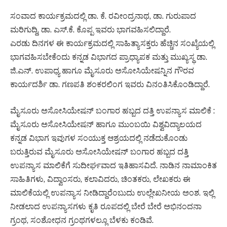
ಸಂವಾದ ಕಾರ್ಯಕ್ರಮದಲ್ಲಿ ಡಾ. ಕೆ. ರವೀಂದ್ರನಾಥ, ಡಾ. ಗುರುಪಾದ
ಮರಿಗುದ್ದಿ, ಡಾ. ಎಸ್.ಕೆ. ಕೊಪ್ಪ ಇವರು ಭಾಗವಹಿಸಲಿದ್ದಾರೆ.
ಎರಡು ದಿನಗಳ ಈ ಕಾರ್ಯಕ್ರಮದಲ್ಲಿ ಸಾಹಿತ್ಯಾಸಕ್ತರು ಹೆಚ್ಚಿನ ಸಂಖ್ಯೆಯಲ್ಲಿ
ಭಾಗವಹಿಸಬೇಕೆಂದು ಕನ್ನಡ ವಿಭಾಗದ ಪ್ರಾಧ್ಯಾಪಕ ಮತ್ತು ಮುಖ್ಯಸ್ಥ ಡಾ.
ಜಿ.ಎನ್. ಉಪಾಧ್ಯ ಹಾಗೂ ಮೈಸೂರು ಅಸೋಸಿಯೇಷನ್ನಿನ ಗೌರವ
ಕಾರ್ಯದರ್ಶಿ ಡಾ. ಗಣಪತಿ ಶಂಕರಲಿಂಗ ಇವರು ವಿನಂತಿಸಿಕೊಂಡಿದ್ದಾರೆ.
ಮೈಸೂರು ಅಸೋಸಿಯೇಷನ್ ಬಂಗಾರ ಹಬ್ಬದ ದತ್ತಿ ಉಪನ್ಯಾಸ ಮಾಲಿಕೆ :
ಮೈಸೂರು ಅಸೋಸಿಯೇಷನ್ ಹಾಗೂ ಮುಂಬಯಿ ವಿಶ್ವವಿದ್ಯಾಲಯದ
ಕನ್ನಡ ವಿಭಾಗ ಇವುಗಳ ಸಂಯುಕ್ತ ಆಶ್ರಯದಲ್ಲಿ ನಡೆದುಕೊಂಡು
ಬರುತ್ತಿರುವ ಮೈಸೂರು ಅಸೋಸಿಯೇಷನ್ ಬಂಗಾರ ಹಬ್ಬದ ದತ್ತಿ
ಉಪನ್ಯಾಸ ಮಾಲಿಕೆಗೆ ಸುದೀರ್ಘವಾದ ಇತಿಹಾಸವಿದೆ. ನಾಡಿನ ನಾಮಾಂಕಿತ
ಸಾಹಿತಿಗಳು, ವಿದ್ವಾಂಸರು, ಕಲಾವಿದರು, ಚಿಂತಕರು, ಲೇಖಕರು ಈ
ಮಾಲಿಕೆಯಲ್ಲಿ ಉಪನ್ಯಾಸ ನೀಡಿದ್ದಾರೆಂಬುದು ಉಲ್ಲೇಖನೀಯ ಅಂಶ. ಇಲ್ಲಿ
ನೀಡಲಾದ ಉಪನ್ಯಾಸಗಳು ಕೃತಿ ರೂಪದಲ್ಲಿ ಬೇರೆ ಬೇರೆ ಅಭಿನಂದನಾ
ಗ್ರಂಥ, ಸಂಶೋಧನ ಗ್ರಂಥಗಳಲ್ಲೂ ಬೆಳಕು ಕಂಡಿವೆ.