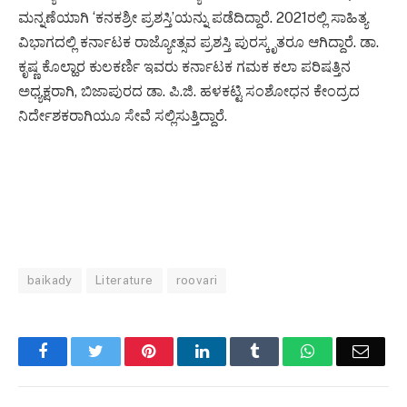
ಮನ್ನಣೆಯಾಗಿ ‘ಕನಕಶ್ರೀ ಪ್ರಶಸ್ತಿ’ಯನ್ನು ಪಡೆದಿದ್ದಾರೆ. 2021ರಲ್ಲಿ ಸಾಹಿತ್ಯ
ವಿಭಾಗದಲ್ಲಿ ಕರ್ನಾಟಕ ರಾಜ್ಯೋತ್ಸವ ಪ್ರಶಸ್ತಿ ಪುರಸ್ಕೃತರೂ ಆಗಿದ್ದಾರೆ. ಡಾ.
ಕೃಷ್ಣ ಕೊಲ್ಹಾರ ಕುಲಕರ್ಣಿ ಇವರು ಕರ್ನಾಟಕ ಗಮಕ ಕಲಾ ಪರಿಷತ್ತಿನ
ಅಧ್ಯಕ್ಷರಾಗಿ, ಬಿಜಾಪುರದ ಡಾ. ಪಿ.ಜಿ. ಹಳಕಟ್ಟಿ ಸಂಶೋಧನ ಕೇಂದ್ರದ
ನಿರ್ದೇಶಕರಾಗಿಯೂ ಸೇವೆ ಸಲ್ಲಿಸುತ್ತಿದ್ದಾರೆ.
baikady
Literature
roovari
Facebook
Twitter
Pinterest
LinkedIn
Tumblr
WhatsApp
Email