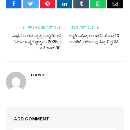
Facebook
Twitter
Pinterest
LinkedIn
Tumblr
WhatsApp
Email
PREVIOUS ARTICLE
NEXT ARTICLE
ಸಾಧನ ಸಂಗಮ ನೃತ್ಯ ಸಂಸ್ಥೆಯಿಂದ
ಬ್ಯಾರಿ ಸಾಹಿತ್ಯ ಅಕಾಡೆಮಿಯಿಂದ 10
‘ಮುಕುಳ ನೃತ್ಯೋತ್ಸವ – 2025’ |
ಮಂದಿಗೆ ‘ಗೌರವ ಪುರಸ್ಕಾರ’ ಪ್ರಕಟ
ನವೆಂಬರ್ 30
roovari
ADD COMMENT