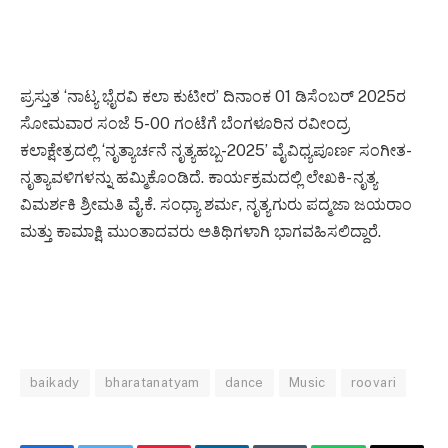
ಪ್ರಸ್ತುತ ‘ನಾಟ್ಯ ಭೈರವಿ ಕಲಾ ಕುಟೀರ’ ದಿನಾಂಕ 01 ಡಿಸೆಂಬರ್ 2025ರ
ಸೋಮವಾರ ಸಂಜೆ 5-00 ಗಂಟೆಗೆ ಬೆಂಗಳೂರಿನ ರವೀಂದ್ರ
ಕಲಾಕ್ಷೇತ್ರದಲ್ಲಿ ‘ನೃತ್ಯಾರ್ಚನೆ ನೃತ್ಯಹಬ್ಬ-2025’ ವೈವಿಧ್ಯಪೂರ್ಣ ಸಂಗೀತ-
ನೃತ್ಯಾವಳಿಗಳನ್ನು ಹಮ್ಮಿಕೊಂಡಿದೆ. ಕಾರ್ಯಕ್ರಮದಲ್ಲಿ ಲೇಖಕಿ- ನೃತ್ಯ
ವಿಮರ್ಶಕಿ ಶ್ರೀಮತಿ ವೈ.ಕೆ. ಸಂಧ್ಯಾ ಶರ್ಮ, ನೃತ್ಯಗುರು ಪದ್ಮಜಾ ಜಯರಾಂ
ಮತ್ತು ಕಾಮಾಕ್ಷಿ ಮುಂತಾದವರು ಅತಿಥಿಗಳಾಗಿ ಭಾಗವಹಿಸಲಿದ್ದಾರೆ.
baikady
bharatanatyam
dance
Music
roovari