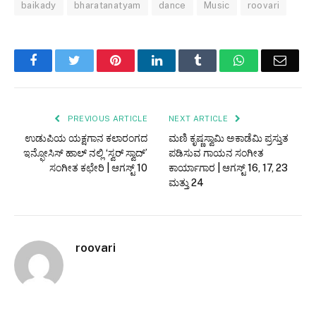
baikady
bharatanatyam
dance
Music
roovari
Facebook
Twitter
Pinterest
LinkedIn
Tumblr
WhatsApp
Email
PREVIOUS ARTICLE
NEXT ARTICLE
ಉಡುಪಿಯ ಯಕ್ಷಗಾನ ಕಲಾರಂಗದ
ಮಣಿ ಕೃಷ್ಣಸ್ವಾಮಿ ಅಕಾಡೆಮಿ ಪ್ರಸ್ತುತ
ಇನ್ಫೋಸಿಸ್ ಹಾಲ್ ನಲ್ಲಿ ‘ಸ್ವರ್ ಸ್ವಾದ್’
ಪಡಿಸುವ ಗಾಯನ ಸಂಗೀತ
ಸಂಗೀತ ಕಛೇರಿ | ಆಗಸ್ಟ್ 10
ಕಾರ್ಯಾಗಾರ | ಆಗಸ್ಟ್ 16, 17, 23
ಮತ್ತು 24
roovari