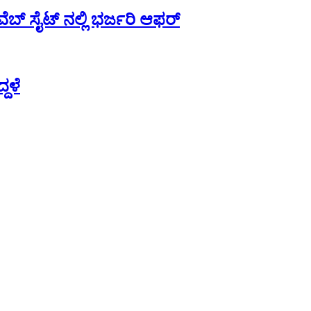
ಬ್ ಸೈಟ್ ನಲ್ಲಿ ಭರ್ಜರಿ ಆಫರ್
ದಳೆ