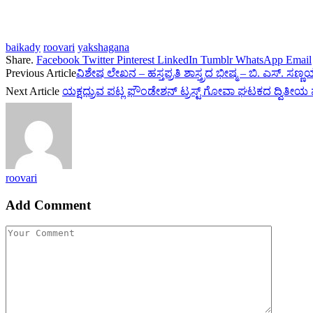
baikady
roovari
yakshagana
Share.
Facebook
Twitter
Pinterest
LinkedIn
Tumblr
WhatsApp
Email
Previous Article
ವಿಶೇಷ ಲೇಖನ – ಹಸ್ತಪ್ರತಿ ಶಾಸ್ತ್ರದ ಭೀಷ್ಮ – ಬಿ. ಎಸ್. ಸಣ್ಣಯ
Next Article
ಯಕ್ಷಧ್ರುವ ಪಟ್ಲ ಫೌಂಡೇಶನ್ ಟ್ರಸ್ಟ್ ಗೋವಾ ಘಟಕದ ದ್ವಿತೀಯ 
roovari
Add Comment