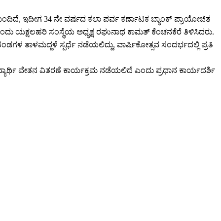
ಂದಿದೆ, ಇದೀಗ 34 ನೇ ವರ್ಷದ ಕಲಾ ಪರ್ವ ಕರ್ಣಾಟಕ ಬ್ಯಾಂಕ್ ಪ್ರಾಯೋಜಿತ
ಂದು ಯಕ್ಷಲಹರಿ ಸಂಸ್ಥೆಯ ಅಧ್ಯಕ್ಷ ರಘುನಾಥ ಕಾಮತ್ ಕೆಂಚನಕೆರೆ ತಿಳಿಸಿದರು.
ತಂಡಗಳ ತಾಳಮದ್ದಳೆ ಸ್ಪರ್ಧೆ ನಡೆಯಲಿದ್ದು, ವಾರ್ಷಿಕೋತ್ಸವ ಸಂದರ್ಭದಲ್ಲಿ ಪ್ರತಿ
ವಿದ್ಯಾರ್ಥಿ ವೇತನ ವಿತರಣೆ ಕಾರ್ಯಕ್ರಮ ನಡೆಯಲಿದೆ ಎಂದು ಪ್ರಧಾನ ಕಾರ್ಯದರ್ಶಿ