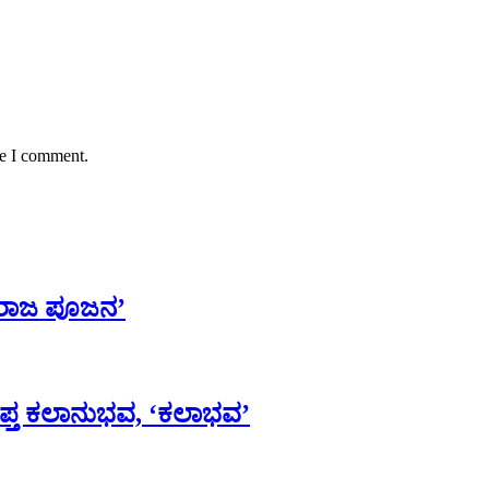
me I comment.
ರಾಜ ಪೂಜನ’
ಆಪ್ತ ಕಲಾನುಭವ, ‘ಕಲಾಭವ’