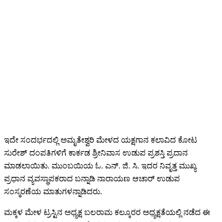
ಇದೇ ಸಂದರ್ಭದಲ್ಲಿ ಅಮೃತೇಶ್ವರಿ ಮೇಳದ ಯಕ್ಷಗಾನ ಕಲಾವಿದ ಕೋಟ
ಸುರೇಶ್ ದಂಪತಿಗಳಿಗೆ ಕಾರ್ಕಡ ಶ್ರೀನಿವಾಸ ಉಡುಪ ಪ್ರಶಸ್ತಿ ಪ್ರದಾನ
ಮಾಡಲಾಯಿತು. ಮುಂಬಯಿಯ ಓ. ಎನ್. ಜಿ. ಸಿ. ಇದರ ನಿವೃತ್ತ ಮುಖ್ಯ
ಪ್ರಧಾನ ವ್ಯವಸ್ಥಾಪಕರಾದ ಬನ್ನಾಡಿ ನಾರಾಯಣ ಆಚಾರ್ ಉಡುಪ
ಸಂಸ್ಮರಣೆಯ ಮಾತುಗಳನ್ನಾಡಿದರು.
ಮಕ್ಕಳ ಮೇಳ ಟ್ರಸ್ಟಿನ ಅಧ್ಯಕ್ಷ ಬಲರಾಮ ಕಲ್ಕೂರರ ಅಧ್ಯಕ್ಷತೆಯಲ್ಲಿ ನಡೆದ ಈ