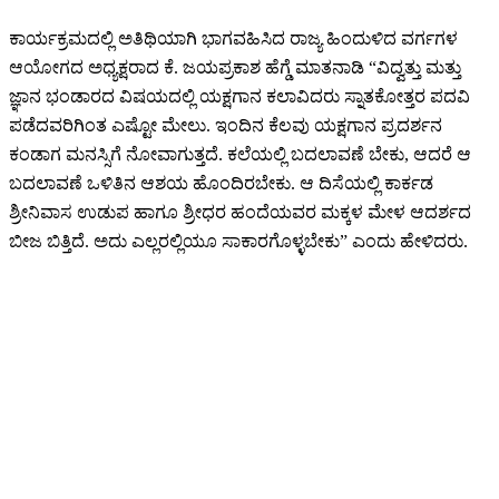
ಕಾರ್ಯಕ್ರಮದಲ್ಲಿ ಅತಿಥಿಯಾಗಿ ಭಾಗವಹಿಸಿದ ರಾಜ್ಯ ಹಿಂದುಳಿದ ವರ್ಗಗಳ
ಆಯೋಗದ ಅಧ್ಯಕ್ಷರಾದ ಕೆ. ಜಯಪ್ರಕಾಶ ಹೆಗ್ಡೆ ಮಾತನಾಡಿ “ವಿದ್ವತ್ತು ಮತ್ತು
ಜ್ಞಾನ ಭಂಡಾರದ ವಿಷಯದಲ್ಲಿ ಯಕ್ಷಗಾನ ಕಲಾವಿದರು ಸ್ನಾತಕೋತ್ತರ ಪದವಿ
ಪಡೆದವರಿಗಿಂತ ಎಷ್ಟೋ ಮೇಲು. ಇಂದಿನ ಕೆಲವು ಯಕ್ಷಗಾನ ಪ್ರದರ್ಶನ
ಕಂಡಾಗ ಮನಸ್ಸಿಗೆ ನೋವಾಗುತ್ತದೆ. ಕಲೆಯಲ್ಲಿ ಬದಲಾವಣೆ ಬೇಕು, ಆದರೆ ಆ
ಬದಲಾವಣೆ ಒಳಿತಿನ ಆಶಯ ಹೊಂದಿರಬೇಕು. ಆ ದಿಸೆಯಲ್ಲಿ ಕಾರ್ಕಡ
ಶ್ರೀನಿವಾಸ ಉಡುಪ ಹಾಗೂ ಶ್ರೀಧರ ಹಂದೆಯವರ ಮಕ್ಕಳ ಮೇಳ ಆದರ್ಶದ
ಬೀಜ ಬಿತ್ತಿದೆ. ಅದು ಎಲ್ಲರಲ್ಲಿಯೂ ಸಾಕಾರಗೊಳ್ಳಬೇಕು” ಎಂದು ಹೇಳಿದರು.