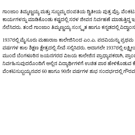
ಗಾಂಜಾಂ ತಿಮ್ಮಣ್ಣಯ್ಯ ಮತ್ತು ಸುಬ್ಬಮ್ಮ ದಂಪತಿಯ ದ್ವಿತೀಯ ಪುತ್ರ ಪ್ರೊ. ವೆಂಕ
ಕಾರ್ಯಗಳನ್ನು ಮಾಡಿಕೊಂಡು ಕಷ್ಟದಲ್ಲಿ ಸರಳ ಜೀವನ ನಿರ್ವಹಣೆ ಮಾಡುತ್ತಿದ್ದ
ನೆಲೆಸಿದರು. ತಂದೆ ಗಾಂಜಾಂ ತಿಮ್ಮಣ್ಣಯ್ಯ ಸಂಸ್ಕೃತ ಹಾಗೂ ಕನ್ನಡದಲ್ಲಿ ವಿದ್ವಾ
1937ರಲ್ಲಿ ಮೈಸೂರು ಮಹಾರಾಜ ಕಾಲೇಜಿನಿಂದ ಎಂ.ಎ. ಪದವಿಯನ್ನು ಪ್ರಥಮ ಸ್ಥಾ
ವರ್ಷಗಳ ಕಾಲ ಶಿಕ್ಷಣ ಕ್ಷೇತ್ರದಲ್ಲಿ ಸೇವೆ ಸಲ್ಲಿಸಿದರು. ಅದಾಗಲೇ 1937ರಲ್ಲಿ ಲಕ
ಮುಂದೆ ಬೆಂಗಳೂರಿನ ಜಯನಗರದ ವಿಜಯ ಕಾಲೇಜಿನ ಪ್ರಾಧ್ಯಾಪಕರಾಗಿ, ಪ್ರಾಂಶುಪಾಲ
ನಿರ್ವಹಿಸುವುದರೊಂದಿಗೆ ಅಲ್ಲಿನ ವಿದ್ಯಾರ್ಥಿಗಳಿಗೆ ಉಚಿತ ಪಾಠ ಹೇಳಿಕೊಡುವ ಕೆ
ವೆಂಕಟಸುಬ್ಬಯ್ಯನವರ 60 ಹಾಗೂ 90ನೇ ವರ್ಷಗಳ ಶುಭ ಸಂದರ್ಭದಲ್ಲಿ ಗೌ