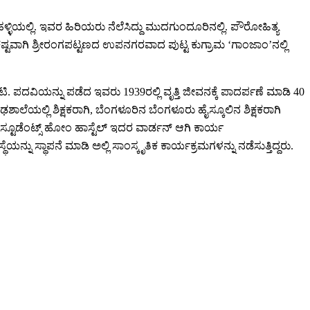
ಹಳ್ಳಿಯಲ್ಲಿ. ಇವರ ಹಿರಿಯರು ನೆಲೆಸಿದ್ದು ಮುದಗುಂದೂರಿನಲ್ಲಿ. ಪೌರೋಹಿತ್ಯ
ಕಷ್ಟವಾಗಿ ಶ್ರೀರಂಗಪಟ್ಟಣದ ಉಪನಗರವಾದ ಪುಟ್ಟ ಕುಗ್ರಾಮ ‘ಗಾಂಜಾಂ’ನಲ್ಲಿ
ಪದವಿಯನ್ನು ಪಡೆದ ಇವರು 1939ರಲ್ಲಿ ವೃತ್ತಿ ಜೀವನಕ್ಕೆ ಪಾದರ್ಪಣೆ ಮಾಡಿ 40
ೌಢಶಾಲೆಯಲ್ಲಿ ಶಿಕ್ಷಕರಾಗಿ, ಬೆಂಗಳೂರಿನ ಬೆಂಗಳೂರು ಹೈಸ್ಕೂಲಿನ ಶಿಕ್ಷಕರಾಗಿ
 ಸ್ಟೂಡೆಂಟ್ಸ್ ಹೋಂ ಹಾಸ್ಟೆಲ್ ಇದರ ವಾರ್ಡನ್ ಆಗಿ ಕಾರ್ಯ
ು ಸ್ಥಾಪನೆ ಮಾಡಿ ಅಲ್ಲಿ ಸಾಂಸ್ಕೃತಿಕ ಕಾರ್ಯಕ್ರಮಗಳನ್ನು ನಡೆಸುತ್ತಿದ್ದರು.