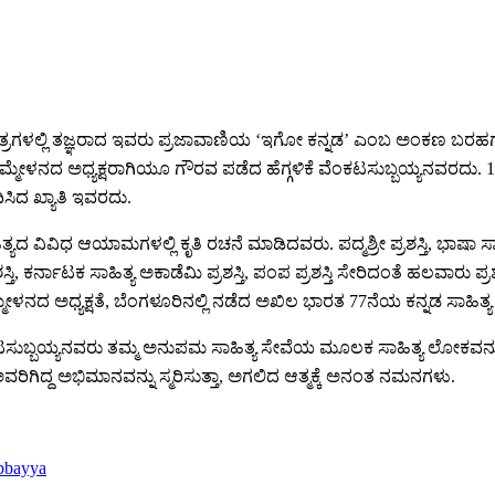
ಕ್ಷೇತ್ರಗಳಲ್ಲಿ ತಜ್ಞರಾದ ಇವರು ಪ್ರಜಾವಾಣಿಯ ‘ಇಗೋ ಕನ್ನಡ’ ಎಂಬ ಅಂಕಣ ಬ
ಸಮ್ಮೇಳನದ ಅಧ್ಯಕ್ಷರಾಗಿಯೂ ಗೌರವ ಪಡೆದ ಹೆಗ್ಗಳಿಕೆ ವೆಂಕಟಸುಬ್ಬಯ್ಯನವರದು
ಸಿದ ಖ್ಯಾತಿ ಇವರದು.
ಯದ ವಿವಿಧ ಆಯಾಮಗಳಲ್ಲಿ ಕೃತಿ ರಚನೆ ಮಾಡಿದವರು. ಪದ್ಮಶ್ರೀ ಪ್ರಶಸ್ತಿ, ಭಾಷಾ ಸಾ
ಶಸ್ತಿ, ಕರ್ನಾಟಕ ಸಾಹಿತ್ಯ ಅಕಾಡೆಮಿ ಪ್ರಶಸ್ತಿ, ಪಂಪ ಪ್ರಶಸ್ತಿ ಸೇರಿದಂತೆ ಹಲವಾರು 
ಸಮ್ಮೇಳನದ ಅಧ್ಯಕ್ಷತೆ, ಬೆಂಗಳೂರಿನಲ್ಲಿ ನಡೆದ ಅಖಿಲ ಭಾರತ 77ನೆಯ ಕನ್ನಡ ಸಾಹಿತ್
ೆಂಕಟಸುಬ್ಬಯ್ಯನವರು ತಮ್ಮ ಅನುಪಮ ಸಾಹಿತ್ಯ ಸೇವೆಯ ಮೂಲಕ ಸಾಹಿತ್ಯ ಲೋಕವನ್ನ
ರಿಗಿದ್ದ ಅಭಿಮಾನವನ್ನು ಸ್ಮರಿಸುತ್ತಾ, ಅಗಲಿದ ಆತ್ಮಕ್ಕೆ ಅನಂತ ನಮನಗಳು.
bbayya