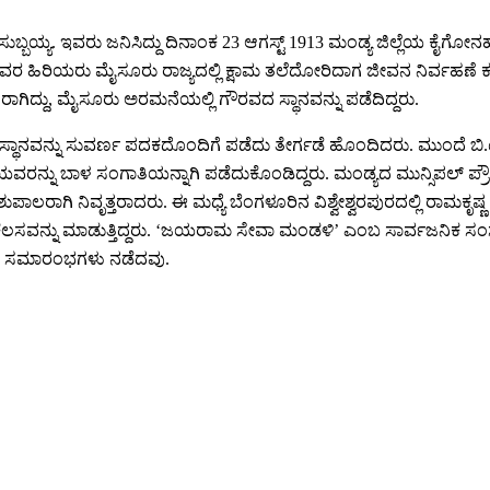
ಟಸುಬ್ಬಯ್ಯ. ಇವರು ಜನಿಸಿದ್ದು ದಿನಾಂಕ 23 ಆಗಸ್ಟ್ 1913 ಮಂಡ್ಯ ಜಿಲ್ಲೆಯ ಕೈಗೋನ
 ಇವರ ಹಿರಿಯರು ಮೈಸೂರು ರಾಜ್ಯದಲ್ಲಿ ಕ್ಷಾಮ ತಲೆದೋರಿದಾಗ ಜೀವನ ನಿರ್ವಹಣೆ 
ಂಸರಾಗಿದ್ದು, ಮೈಸೂರು ಅರಮನೆಯಲ್ಲಿ ಗೌರವದ ಸ್ಥಾನವನ್ನು ಪಡೆದಿದ್ದರು.
ನವನ್ನು ಸುವರ್ಣ ಪದಕದೊಂದಿಗೆ ಪಡೆದು ತೇರ್ಗಡೆ ಹೊಂದಿದರು. ಮುಂದೆ ಬಿ.ಟಿ. 
್ಷ್ಮೀಯವರನ್ನು ಬಾಳ ಸಂಗಾತಿಯನ್ನಾಗಿ ಪಡೆದುಕೊಂಡಿದ್ದರು. ಮಂಡ್ಯದ ಮುನ್ಸಿಪಲ್ ಪ್ರ
ರಾಗಿ ನಿವೃತ್ತರಾದರು. ಈ ಮಧ್ಯೆ ಬೆಂಗಳೂರಿನ ವಿಶ್ವೇಶ್ವರಪುರದಲ್ಲಿ ರಾಮಕೃಷ್ಣ
ಲಸವನ್ನು ಮಾಡುತ್ತಿದ್ದರು. ‘ಜಯರಾಮ ಸೇವಾ ಮಂಡಳಿ’ ಎಂಬ ಸಾರ್ವಜನಿಕ ಸಂಸ್ಥೆಯನ್ನ
ರವ ಸಮಾರಂಭಗಳು ನಡೆದವು.