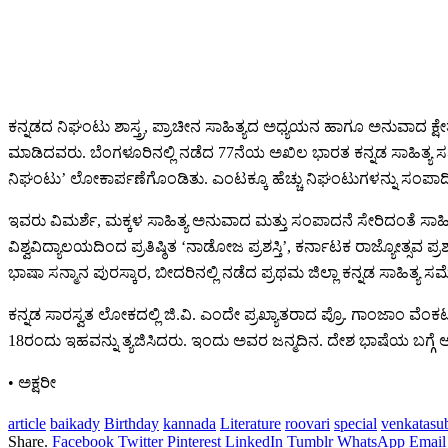
ಕನ್ನಡದ ನಿಘಂಟು ಶಾಸ್ತ್ರ, ಪ್ರಾಚೀನ ಸಾಹಿತ್ಯದ ಅಧ್ಯಯನ ಹಾಗೂ ಅನುವಾದ 
ಮಾಡಿದವರು. ಬೆಂಗಳೂರಿನಲ್ಲಿ ನಡೆದ 77ನೆಯ ಅಖಿಲ ಭಾರತ ಕನ್ನಡ ಸಾಹಿತ್ಯ 
ನಿಘಂಟು’ ಲೋಕಾರ್ಪಣೆಗೊಂಡಿತು. ಎಂಟಕ್ಕೂ ಹೆಚ್ಚು ನಿಘಂಟುಗಳನ್ನು ಸಂಪಾದಿ
ಇವರು ವಿಮರ್ಶೆ, ಮಕ್ಕಳ ಸಾಹಿತ್ಯ ಅನುವಾದ ಮತ್ತು ಸಂಪಾದನೆ ಸೇರಿದಂತೆ ಸಾಹಿತ್
ವಿಶ್ವವಿದ್ಯಾಲಯದಿಂದ ಪ್ರತಿಷ್ಠಿತ ‘ನಾಡೋಜ ಪ್ರಶಸ್ತಿ’, ಕರ್ನಾಟಕ ರಾಜ್ಯೋತ್ಸವ ಪ್ರ
ಭಾಷಾ ಸನ್ಮಾನ ಪುರಸ್ಕಾರ, ಬೀದರಿನಲ್ಲಿ ನಡೆದ ಪ್ರಥಮ ಜಿಲ್ಲಾ ಕನ್ನಡ ಸಾಹಿತ್ಯ 
ಕನ್ನಡ ಸಾರಸ್ವತ ಲೋಕದಲ್ಲಿ ಜಿ.ವಿ. ಎಂದೇ ಪ್ರಖ್ಯಾತರಾದ ಪ್ರೊ. ಗಾಂಜಾಂ ವ
18ರಂದು ಇಹವನ್ನು ತ್ಯಜಿಸಿದರು. ಇಂದು ಅವರ ಜನ್ಮದಿನ. ದೇಶ ಭಾಷೆಯ ಬಗ್ಗೆ ಅವ
•⁠ ⁠ಅಕ್ಷರೀ
article
baikady
Birthday
kannada
Literature
roovari
special
venkatasu
Share.
Facebook
Twitter
Pinterest
LinkedIn
Tumblr
WhatsApp
Email