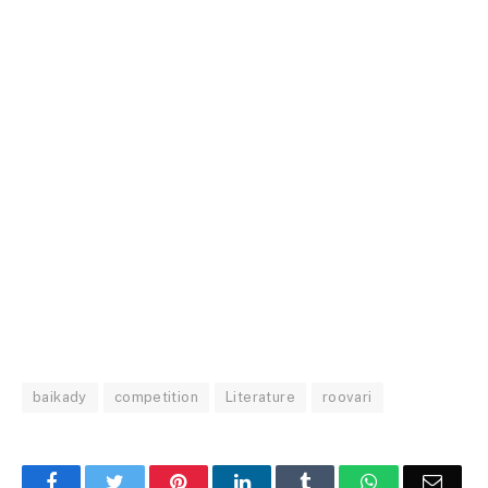
baikady
competition
Literature
roovari
Facebook
Twitter
Pinterest
LinkedIn
Tumblr
WhatsApp
Email