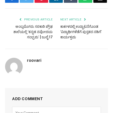
PREVIOUS ARTICLE
NEXT ARTICLE
ಅಂಬ್ಲಮೊಗರು ಸರಕಾರಿ ಪ್ರೌಢ
ಕಾರ್ಕಳದಲ್ಲಿ ಉದ್ಘಾಟನೆಗೊಂಡ
ಶಾಲೆಯಲ್ಲಿ ‘ಕನ್ನಡ ನವೋದಯ
‘ವಿದ್ಯಾರ್ಥಿಗಳೆಡೆಗೆ ಪುಸ್ತಕದ ನಡಿಗೆ’
ಸಂಭ್ರಮ’ | ಜುಲೈ 17
ಕಾರ್ಯಕ್ರಮ
roovari
ADD COMMENT