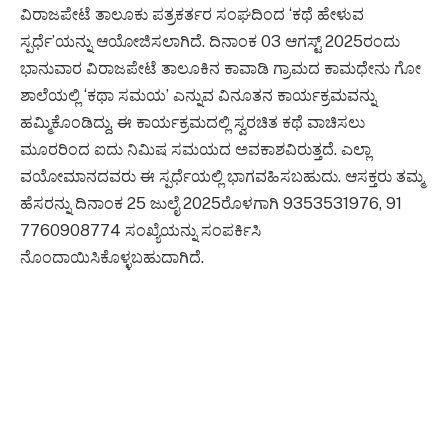
ವಿರಾಜಪೇಟೆ ತಾಲೂಕು ಪತ್ರಕರ್ತರ ಸಂಘದಿಂದ ‘ಕಥೆ ಹೇಳುವ
ಸ್ಪರ್ಧೆ’ಯನ್ನು ಆಯೋಜಿಸಲಾಗಿದೆ. ದಿನಾಂಕ 03 ಆಗಸ್ಟ್ 2025ರಂದು
ಭಾನುವಾರ ವಿರಾಜಪೇಟೆ ತಾಲೂಕಿನ ಕಾವಾಡಿ ಗ್ರಾಮದ ಕಾಮಧೇನು ಗೋ
ಶಾಲೆಯಲ್ಲಿ ‘ಕಥಾ ಸಮಯ’ ಎನ್ನುವ ವಿನೂತನ ಕಾರ್ಯಕ್ರಮವನ್ನು
ಹಮ್ಮಿಕೊಂಡಿದ್ದು, ಈ ಕಾರ್ಯಕ್ರಮದಲ್ಲಿ ಸ್ವರಚಿತ ಕಥೆ ವಾಚಿಸಲು
ಮೂರರಿಂದ ಐದು ನಿಮಿಷ ಸಮಯದ ಅವಕಾಶವಿರುತ್ತದೆ. ಎಲ್ಲಾ
ವಯೋಮಾನದವರು ಈ ಸ್ಪರ್ಧೆಯಲ್ಲಿ ಭಾಗವಹಿಸಬಹುದು. ಆಸಕ್ತರು ತಮ್ಮ
ಹೆಸರನ್ನು ದಿನಾಂಕ 25 ಜುಲೈ 2025ರೊಳಗಾಗಿ 9353531976, 91
7760908774 ಸಂಖ್ಯೆಯನ್ನು ಸಂಪರ್ಕಿಸಿ
ನೊಂದಾಯಿಸಿಕೊಳ್ಳಬಹುದಾಗಿದೆ.