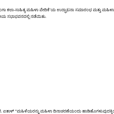
ದ ‘ಸುರಗಂಗಾ ಕಲಾ-ಸಾಹಿತ್ಯ ಮಹಿಳಾ ವೇದಿಕೆ’ಯ ಉದ್ಘಾಟನಾ ಸಮಾರಂಭ ಮತ್ತು ಮಹಿಳ
ೇರಿಯ ಸಭಾಭವನದಲ್ಲಿ ನಡೆಯಿತು.
ರ್ವತಿ ಜಿ. ಐತಾಳ್ “ಮಹಿಳೆಯರನ್ನು ಮಹಿಳಾ ದಿನಾಚರಣೆಯಂದು ಹಾಡಿಹೊಗಳುವು