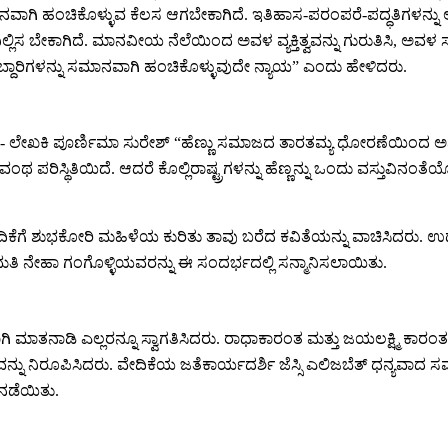
ಾಗಿ ಹಂಚಿಕೊಳ್ಳುವ ಕೆಲಸ ಆಗಬೇಕಾಗಿದೆ. ಇತಿಹಾಸ-ಪರಂಪರೆ-ಪದ್ಧತಿಗಳನ್ನು ಅ
ಬೇಕಾಗಿದೆ. ಮಾನವೀಯ ನೆಲೆಯಿಂದ ಅವಳ ವ್ಯಕ್ತಿತ್ವವನ್ನು ಗುರುತಿಸಿ, ಅವಳ ಸ್ವಾತ
ಾಬ್ದಾರಿಗಳನ್ನು ಸಮಾನವಾಗಿ ಹಂಚಿಕೊಳ್ಳುವುದೇ ನ್ಯಾಯ” ಎಂದು ಹೇಳಿದರು.
ಿ- ಲೇಖಕಿ ಪೂರ್ಣಿಮಾ ಸುರೇಶ್ “ಹೆಣ್ಣು ಸಮಾಜದ ತಾರತಮ್ಯ ಧೋರಣೆಯಿಂದ ಅನುಭವ
ಪಡುವಂಥ ಪರಿಸ್ಥಿತಿಯಿದೆ. ಆದರೆ ಕೊಲ್ಲಿರಾಷ್ಟ್ರಗಳನ್ನು ಹೆಣ್ಣನ್ನು ಒಂದು ವಸ್
ಿಕೆಗೆ ಶುಭಕೋರಿ ಮಹಿಳೆಯ ಕುರಿತು ತಾವು ಬರೆದ ಕವಿತೆಯನ್ನು ವಾಚಿಸಿದರು. ಉಡುಪಿ 
ತಿ ನೇಹಾ ಗಂಗೊಳ್ಳಿಯವರನ್ನು ಈ ಸಂದರ್ಭದಲ್ಲಿ ಸನ್ಮಾನಿಸಲಾಯಿತು.
ಿ ಮಾತನಾಡಿ ಎಲ್ಲರನ್ನೂ ಸ್ವಾಗತಿಸಿದರು. ರಾಧಾಕಾರಂತ ಮತ್ತು ಜಯಲಕ್ಷ್ಮಿ ಕ
ಮವನ್ನು ನಿರೂಪಿಸಿದರು. ವೇದಿಕೆಯ ಜತೆಕಾರ್ಯದರ್ಶಿ ಜೆಸ್ಸಿ ಎಲಿಜಬೆತ್ ಧನ್ಯವಾದ
ನಡೆಯಿತು.