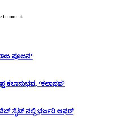
me I comment.
ರಾಜ ಪೂಜನ’
ಆಪ್ತ ಕಲಾನುಭವ, ‘ಕಲಾಭವ’
ಬ್ ಸೈಟ್ ನಲ್ಲಿ ಭರ್ಜರಿ ಆಫರ್