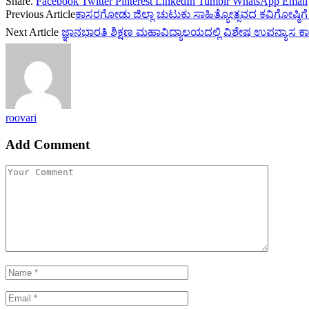
Share.
Facebook
Twitter
Pinterest
LinkedIn
Tumblr
WhatsApp
Email
Previous Article
ಕಾಸರಗೋಡು ಜಿಲ್ಲಾ ಚುಟುಕು ಸಾಹಿತ್ಯೋತ್ಸವದ ಕವಿಗೋಷ್ಠಿಗೆ
Next Article
ಜ್ಞಾನಭಾರತಿ ಶಿಕ್ಷಣ ಮಹಾವಿದ್ಯಾಲಯದಲ್ಲಿ ವಿಶೇಷ ಉಪನ್ಯಾಸ ಕ
roovari
Add Comment