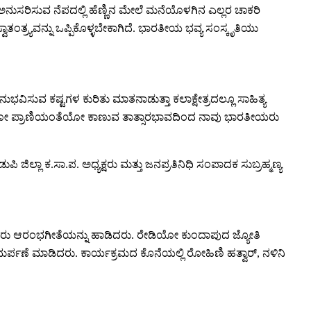
ನುಸರಿಸುವ ನೆಪದಲ್ಲಿ ಹೆಣ್ಣಿನ ಮೇಲೆ ಮನೆಯೊಳಗಿನ ಎಲ್ಲರ ಚಾಕರಿ
ಂತ್ರ್ಯವನ್ನು ಒಪ್ಪಿಕೊಳ್ಳಬೇಕಾಗಿದೆ.‌ ಭಾರತೀಯ ಭವ್ಯ ಸಂಸ್ಕೃತಿಯು
ಿಸುವ ಕಷ್ಟಗಳ ಕುರಿತು ಮಾತನಾಡುತ್ತಾ ಕಲಾಕ್ಷೇತ್ರದಲ್ಲೂ ಸಾಹಿತ್ಯ
ತುವಿನಂತೆಯೋ ಪ್ರಾಣಿಯಂತೆಯೋ ಕಾಣುವ ತಾತ್ಸಾರಭಾವದಿಂದ ನಾವು ಭಾರತೀಯರು
ಜಿಲ್ಲಾ ಕ.ಸಾ.ಪ. ಅಧ್ಯಕ್ಷರು ಮತ್ತು ಜನಪ್ರತಿನಿಧಿ ಸಂಪಾದಕ ಸುಬ್ರಹ್ಮಣ್ಯ
ಾರಂತರು ಆರಂಭಗೀತೆಯನ್ನು ಹಾಡಿದರು. ರೇಡಿಯೋ ಕುಂದಾಪುದ ಜ್ಯೋತಿ
 ಸಮರ್ಪಣೆ ಮಾಡಿದರು. ಕಾರ್ಯಕ್ರಮದ ಕೊನೆಯಲ್ಲಿ ರೋಹಿಣಿ ಹತ್ವಾರ್, ನಳಿನಿ