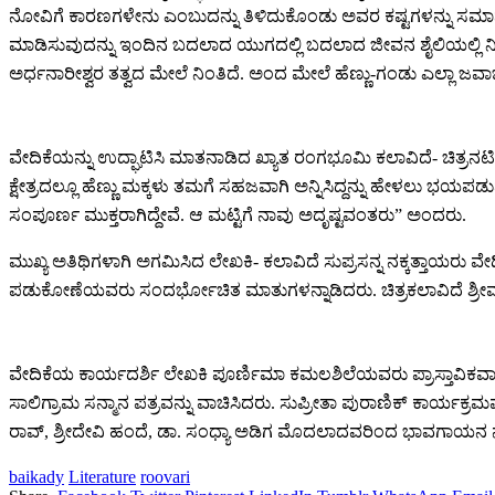
ನೋವಿಗೆ ಕಾರಣಗಳೇನು ಎಂಬುದನ್ನು ತಿಳಿದುಕೊಂಡು ಅವರ ಕಷ್ಟಗಳನ್ನು ಸಮಾನವ
ಮಾಡಿಸುವುದನ್ನು ಇಂದಿನ ಬದಲಾದ ಯುಗದಲ್ಲಿ ಬದಲಾದ ಜೀವನ ಶೈಲಿಯಲ್ಲಿ ನಿಲ್ಲಿಸ 
ಅರ್ಧನಾರೀಶ್ವರ ತತ್ವದ ಮೇಲೆ ನಿಂತಿದೆ. ಅಂದ ಮೇಲೆ ಹೆಣ್ಣು-ಗಂಡು ಎಲ್ಲಾ ಜವ
ವೇದಿಕೆಯನ್ನು ಉದ್ಘಾಟಿಸಿ ಮಾತನಾಡಿದ ಖ್ಯಾತ ರಂಗಭೂಮಿ ಕಲಾವಿದೆ- ಚಿತ್ರನಟ
ಕ್ಷೇತ್ರದಲ್ಲೂ ಹೆಣ್ಣು ಮಕ್ಕಳು ತಮಗೆ ಸಹಜವಾಗಿ ಅನ್ನಿಸಿದ್ದನ್ನು ಹೇಳಲು ಭಯ
ಸಂಪೂರ್ಣ ಮುಕ್ತರಾಗಿದ್ದೇವೆ. ಆ ಮಟ್ಟಿಗೆ ನಾವು ಅದೃಷ್ಟವಂತರು” ಅಂದರು.
ಮುಖ್ಯ ಅತಿಥಿಗಳಾಗಿ ಅಗಮಿಸಿದ ಲೇಖಕಿ- ಕಲಾವಿದೆ ಸುಪ್ರಸನ್ನ ನಕ್ಕತ್ತಾಯರು ವೇದ
ಪಡುಕೋಣೆಯವರು ಸಂದರ್ಭೋಚಿತ ಮಾತುಗಳನ್ನಾಡಿದರು.‌ ಚಿತ್ರಕಲಾವಿದೆ ಶ್ರೀಮ
ವೇದಿಕೆಯ ಕಾರ್ಯದರ್ಶಿ ಲೇಖಕಿ ಪೂರ್ಣಿಮಾ ಕಮಲಶಿಲೆಯವರು ಪ್ರಾಸ್ತಾವಿಕವಾಗ
ಸಾಲಿಗ್ರಾಮ ಸನ್ಮಾನ ಪತ್ರವನ್ನು ವಾಚಿಸಿದರು. ಸುಪ್ರೀತಾ ಪುರಾಣಿಕ್ ಕಾರ್ಯಕ್ರ
ರಾವ್, ಶ್ರೀದೇವಿ ಹಂದೆ, ಡಾ. ಸಂಧ್ಯಾ ಅಡಿಗ ಮೊದಲಾದವರಿಂದ ಭಾವಗಾಯನ 
baikady
Literature
roovari