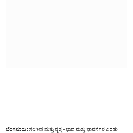
ಬೆಂಗಳೂರು
: ಸಂಗೀತ ಮತ್ತು ನೃತ್ಯ – ಭಾವ ಮತ್ತು ಭಾವನೆಗಳ ಎರಡು