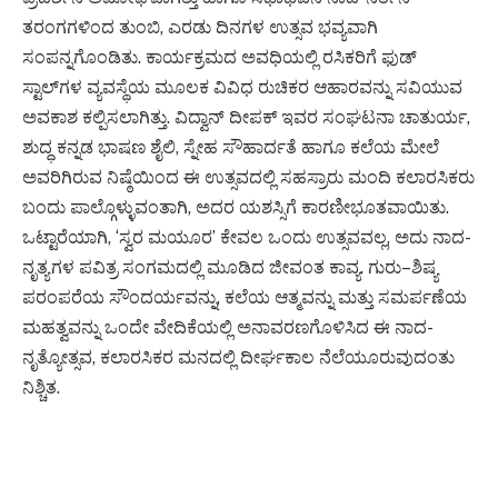
ತರಂಗಗಳಿಂದ ತುಂಬಿ, ಎರಡು ದಿನಗಳ ಉತ್ಸವ ಭವ್ಯವಾಗಿ
ಸಂಪನ್ನಗೊಂಡಿತು. ಕಾರ್ಯಕ್ರಮದ ಅವಧಿಯಲ್ಲಿ ರಸಿಕರಿಗೆ ಫುಡ್
ಸ್ಟಾಲ್‌ಗಳ ವ್ಯವಸ್ಥೆಯ ಮೂಲಕ ವಿವಿಧ ರುಚಿಕರ ಆಹಾರವನ್ನು ಸವಿಯುವ
ಅವಕಾಶ ಕಲ್ಪಿಸಲಾಗಿತ್ತು. ವಿದ್ವಾನ್ ದೀಪಕ್ ಇವರ ಸಂಘಟನಾ ಚಾತುರ್ಯ,
ಶುದ್ಧ ಕನ್ನಡ ಭಾಷಣ ಶೈಲಿ, ಸ್ನೇಹ ಸೌಹಾರ್ದತೆ ಹಾಗೂ ಕಲೆಯ ಮೇಲೆ
ಅವರಿಗಿರುವ ನಿಷ್ಠೆಯಿಂದ ಈ ಉತ್ಸವದಲ್ಲಿ ಸಹಸ್ರಾರು ಮಂದಿ ಕಲಾರಸಿಕರು
ಬಂದು ಪಾಲ್ಗೊಳ್ಳುವಂತಾಗಿ, ಅದರ ಯಶಸ್ಸಿಗೆ ಕಾರಣೀಭೂತವಾಯಿತು.
ಒಟ್ಟಾರೆಯಾಗಿ, ‘ಸ್ವರ ಮಯೂರ’ ಕೇವಲ ಒಂದು ಉತ್ಸವವಲ್ಲ, ಅದು ನಾದ-
ನೃತ್ಯಗಳ ಪವಿತ್ರ ಸಂಗಮದಲ್ಲಿ ಮೂಡಿದ ಜೀವಂತ ಕಾವ್ಯ. ಗುರು–ಶಿಷ್ಯ
ಪರಂಪರೆಯ ಸೌಂದರ್ಯವನ್ನು, ಕಲೆಯ ಆತ್ಮವನ್ನು ಮತ್ತು ಸಮರ್ಪಣೆಯ
ಮಹತ್ವವನ್ನು ಒಂದೇ ವೇದಿಕೆಯಲ್ಲಿ ಅನಾವರಣಗೊಳಿಸಿದ ಈ ನಾದ-
ನೃತ್ಯೋತ್ಸವ, ಕಲಾರಸಿಕರ ಮನದಲ್ಲಿ ದೀರ್ಘಕಾಲ ನೆಲೆಯೂರುವುದಂತು
ನಿಶ್ಚಿತ.