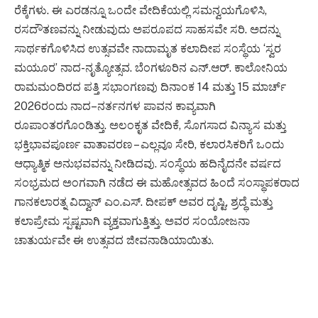
ರೆಕ್ಕೆಗಳು. ಈ ಎರಡನ್ನೂ ಒಂದೇ ವೇದಿಕೆಯಲ್ಲಿ ಸಮನ್ವಯಗೊಳಿಸಿ,
ರಸದೌತಣವನ್ನು ನೀಡುವುದು ಅಪರೂಪದ ಸಾಹಸವೇ ಸರಿ. ಅದನ್ನು
ಸಾರ್ಥಕಗೊಳಿಸಿದ ಉತ್ಸವವೇ ನಾದಾಮೃತ ಕಲಾದೀಪ ಸಂಸ್ಥೆಯ ‘ಸ್ವರ
ಮಯೂರ’ ನಾದ-ನೃತ್ಯೋತ್ಸವ. ಬೆಂಗಳೂರಿನ ಎನ್.ಆರ್. ಕಾಲೋನಿಯ
ರಾಮಮಂದಿರದ ಪತ್ತಿ ಸಭಾಂಗಣವು ದಿನಾಂಕ 14 ಮತ್ತು 15 ಮಾರ್ಚ್
2026ರಂದು ನಾದ–ನರ್ತನಗಳ ಪಾವನ ಕಾವ್ಯವಾಗಿ
ರೂಪಾಂತರಗೊಂಡಿತ್ತು. ಅಲಂಕೃತ ವೇದಿಕೆ, ಸೊಗಸಾದ ವಿನ್ಯಾಸ ಮತ್ತು
ಭಕ್ತಿಭಾವಪೂರ್ಣ ವಾತಾವರಣ – ಎಲ್ಲವೂ ಸೇರಿ, ಕಲಾರಸಿಕರಿಗೆ ಒಂದು
ಆಧ್ಯಾತ್ಮಿಕ ಅನುಭವವನ್ನು ನೀಡಿದವು. ಸಂಸ್ಥೆಯ ಹದಿನೈದನೇ ವರ್ಷದ
ಸಂಭ್ರಮದ ಅಂಗವಾಗಿ ನಡೆದ ಈ ಮಹೋತ್ಸವದ ಹಿಂದೆ ಸಂಸ್ಥಾಪಕರಾದ
ಗಾನಕಲಾರತ್ನ ವಿದ್ವಾನ್ ಎಂ.ಎಸ್. ದೀಪಕ್ ಅವರ ದೃಷ್ಟಿ, ಶ್ರದ್ಧೆ ಮತ್ತು
ಕಲಾಪ್ರೇಮ ಸ್ಪಷ್ಟವಾಗಿ ವ್ಯಕ್ತವಾಗುತ್ತಿತ್ತು. ಅವರ ಸಂಯೋಜನಾ
ಚಾತುರ್ಯವೇ ಈ ಉತ್ಸವದ ಜೀವನಾಡಿಯಾಯಿತು.