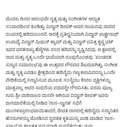
ಮೊದಲ ದಿನದ ಆರಂಭವೇ ನೃತ್ಯ ಮತ್ತು ಸಂಗೀತಗಳ ಅದ್ಭುತ
ಸಂವಾದದಿಂದ ಕೂಡಿತ್ತು. ವಿದ್ವಾನ್ ದೀಪಕ್ ಅವರ ಗಾಯನವು ನಾದದ
ರೂಪದಲ್ಲಿ ಹರಿದುಬಂದರೆ, ಅದಕ್ಕೆ ಪ್ರತಿಧ್ವನಿಯಾಗಿ ವಿದ್ವಾನ್ ಪಾರ್ಶ್ವನಾಥ್
ಉಪಾಧ್ಯೆ, ವಿದ್ವಾನ್ ಮಿಥುನ್ ಶ್ಯಾಮ್ ಮತ್ತು ವಿದ್ವಾನ್ ಪವಿತ್ರ ಕೃಷ್ಣ ಭಟ್
ಇವರ ಭರತನಾಟ್ಯ ಹೆಜ್ಜೆಗಳು ರಸದ ಹರಿವನ್ನು ಸೃಷ್ಟಿಸಿದವು. ಆ ಕ್ಷಣದಲ್ಲಿ,
ನಾದ ಮತ್ತು ನೃತ್ಯ ಒಂದೇ ಭಾಷೆಯಾಗಿ ರೂಪುಗೊಂಡವು. ‘ಪಂಚದಶ
ಸನ್ಮಾನ ಸಮಾರಂಭ’ವು ಈ ಉತ್ಸವದ ಗೌರವದ ಶಿಖರವಾಗಿತ್ತು. ಸಂಗೀತ
ಮತ್ತು ನೃತ್ಯ ಎರಡೂ ಕ್ಷೇತ್ರದಿಂದ ಹದಿನೈದು ಗಣ್ಯ ಕಲಾವಿದರನ್ನು ಒಂದೇ
ವೇದಿಕೆಯಲ್ಲಿ ಸನ್ಮಾನಿಸುವ ಮೂಲಕ, ಸಂಸ್ಥೆಯು ಕೇವಲ ವ್ಯಕ್ತಿಗಳನ್ನು
ಮಾತ್ರವಲ್ಲ, ಅವರ ಸಾಧನೆಯ ಪಥವನ್ನೇ ಗೌರವಿಸಿತು. ಪರಮ ಪೂಜ್ಯ
ಗುರು ಶ್ರೀ ವಾದಿರಾಜರ ದಾಸರೇ ಆಗಿರುವ ವಿದ್ವಾನ್ ದೀಪಕ್ ಇವರು
ರಾಗಮಾಲಿಕೆಯಲ್ಲಿ ನೀಡಿದ ‘ಗಾನ–ಸ್ವಾಗತ’ ಸಭೆಗೆ
ಮಂಗಳಪ್ರಾರಂಭವಾಯಿತಾದರೆ, ರೇವತಿ ರಾಗದಲ್ಲಿ ಹದಿನೈದು ಸನ್ಮಾನಿತರ
ಹೆಸರುಗಳನ್ನೂ ಜೋಡಿಸಿದ ಸ್ವರಚಿತ ಕೃತಿಯನ್ನು ಪಾಡಿ ಮಾಡಿದ ‘ಗಾನ–
ಸನ್ಮಾನ’ವು ಕಲಾತ್ಮಕ ನಮನವಾಗಿ ಮನಸೆಳೆಯಿತು. ಗುರು