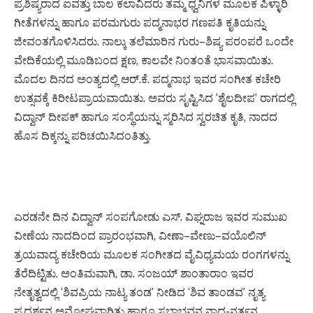
ಪ್ರಶಿಷ್ಯರಾದ ಐವತ್ತು ಬಾಲ ಕಲಾವಿದರು ತಮ್ಮ ಧ್ವನಿಗಳ ಮೂಲಕ ಪಿಳ್ಳಾರಿ
ಗೀತೆಗಳನ್ನು ಹಾಗೂ ಪರಮಗುರು ಪದ್ಮನಾಭರ ಗಣಪತಿ ಕೃತಿಯನ್ನು
ಜೀವಂತಗೊಳಿಸಿದರು. ನಾಲ್ಕು ತಲೆಮಾರಿನ ಗುರು–ಶಿಷ್ಯ ಪರಂಪರೆ ಒಂದೇ
ವೇದಿಕೆಯಲ್ಲಿ ಮೂಡಿಬಂದ ಕ್ಷಣ, ಕಾಲವೇ ನಿಂತಂತೆ ಭಾಸವಾಯಿತು.
ಮೊದಲ ದಿನದ ಅಂತ್ಯದಲ್ಲಿ ಆರ್.ಕೆ. ಪದ್ಮನಾಭ ಇವರ ಸಂಗೀತ ಕಚೇರಿ
ಉತ್ಸವಕ್ಕೆ ಕಿರೀಟಪ್ರಾಯವಾಯಿತು. ಅವರು ಸೃಷ್ಟಿಸಿದ ‘ಶೈಲದೀಪ’ ರಾಗದಲ್ಲಿ
ವಿದ್ವಾನ್ ದೀಪಕ್ ಹಾಗೂ ಸಂಸ್ಥೆಯನ್ನು ಸ್ಮರಿಸಿದ ಸ್ವರಚಿತ ಕೃತಿ, ನಾದದ
ಹೊಸ ದಿಕ್ಕನ್ನು ಪರಿಚಯಿಸಿದಂತಿತ್ತು.
ಎರಡನೇ ದಿನ ವಿದ್ವಾನ್ ಸಂಪಗೋಡು ಎಸ್. ವಿಘ್ನರಾಜ ಇವರ ಸುಮುಖ
ವೀಣೆಯ ನಾದದಿಂದ ಪ್ರಾರಂಭವಾಗಿ, ವೀಣಾ–ವೇಣು–ವಯೊಲಿನ್
ತ್ರಯವಾದ್ಯ ಕಚೇರಿಯ ಮೂಲಕ ಸಂಗೀತದ ವೈವಿಧ್ಯಮಯ ರಂಗಗಳನ್ನು
ತೆರೆದಿಟ್ಟಿತು. ಅಂತಿಮವಾಗಿ, ಡಾ. ಸಂಜಯ್ ಶಾಂತಾರಾಂ ಇವರ
ನೇತೃತ್ವದಲ್ಲಿ ‘ಶಿವಪ್ರಿಯ ನಾಟ್ಯ ತಂಡ’ ನೀಡಿದ ‘ಶಿವ ತಾಂಡವ’ ನೃತ್ಯ
ಪ್ರದರ್ಶನ ಅಮೋಘವಾಗಿತ್ತು ಹಾಗೂ ಸಭಾಭವನ ನಾದ-ನರ್ತನ