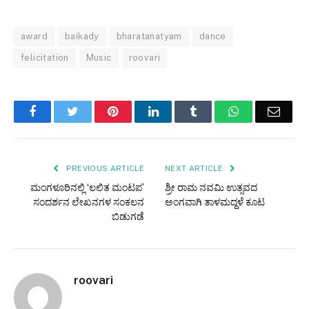
award
baikady
bharatanatyam
dance
felicitation
Music
roovari
Facebook
Twitter
Pinterest
LinkedIn
Tumblr
WhatsApp
Email
PREVIOUS ARTICLE
NEXT ARTICLE
ಮಂಗಳೂರಿನಲ್ಲಿ ‘ಲಲಿತ ಮಂಟಪ’
ಶ್ರೀ ರಾಮ ನವಮಿ ಉತ್ಸವದ
ಸಂದರ್ಶನ ಲೇಖನಗಳ ಸಂಕಲನ
ಅಂಗವಾಗಿ ತಾಳಮದ್ದಳೆ ಕೂಟ
ಬಿಡುಗಡೆ
roovari