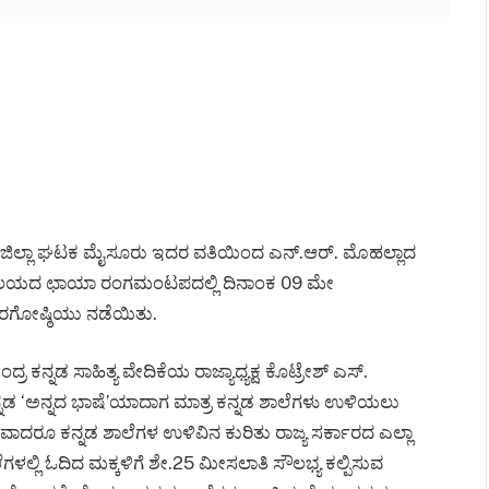
ಗಳೂರು ಜಿಲ್ಲಾ ಘಟಕ ಮೈಸೂರು ಇದರ ವತಿಯಿಂದ ಎನ್.ಆರ್. ಮೊಹಲ್ಲಾದ
ದ್ಯಾಲಯದ ಛಾಯಾ ರಂಗಮಂಟಪದಲ್ಲಿ ದಿನಾಂಕ 09 ಮೇ
ಚಾರಗೋಷ್ಠಿಯು ನಡೆಯಿತು.
 ಕನ್ನಡ ಸಾಹಿತ್ಯ ವೇದಿಕೆಯ ರಾಜ್ಯಾಧ್ಯಕ್ಷ ಕೊಟ್ರೇಶ್ ಎಸ್.
್ನಡ ‘ಅನ್ನದ ಭಾಷೆ’ಯಾದಾಗ ಮಾತ್ರ ಕನ್ನಡ ಶಾಲೆಗಳು ಉಳಿಯಲು
ರವಾದರೂ ಕನ್ನಡ ಶಾಲೆಗಳ ಉಳಿವಿನ ಕುರಿತು ರಾಜ್ಯ ಸರ್ಕಾರದ ಎಲ್ಲಾ
ಳಲ್ಲಿ ಓದಿದ ಮಕ್ಕಳಿಗೆ ಶೇ.25 ಮೀಸಲಾತಿ ಸೌಲಭ್ಯ ಕಲ್ಪಿಸುವ