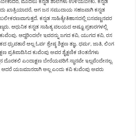
ಳಿಯಬೇಕಾದರೆ, ಮೊದಲು ಕನ್ನಡ ಶಾಲೆಗಳು ಉಳಿಯಬೇಕು. ಕನ್ನಡ
ಗುವುದು ಖಾತ್ರಿಯಾದರೆ, ಆಗ ಜನ ಸಮುದಾಯ ಸಹಜವಾಗಿ ಕನ್ನಡ
ಬಲೀಕರಣವಾಗುತ್ತದೆ. ಕನ್ನಡ ಸಾಹಿತ್ಯೇತಿಹಾಸದಲ್ಲಿ ಬಸವಣ್ಣನವರ
ಣ್ಯರು. ಆಧುನಿಕ ಕನ್ನಡ ಸಾಹಿತ್ಯ ವಲಯದ ಅಷ್ಟೂ ಪ್ರಕಾರಗಳಲ್ಲಿ
ುವೆಂಪು. ಆದ್ದರಿಂದಲೇ ಇವರನ್ನು ಜಗದ ಕವಿ, ಯುಗದ ಕವಿ, ರಸ
ರುವತಾರೆ ಅಲ್ಲ ಓರ್ವ ಶ್ರೇಷ್ಠ ಶಿಕ್ಷಣ ತಜ್ಞ. ಧರ್ಮ, ಜಾತಿ, ಲಿಂಗ
ಪ್ರತಿಪಾದಿಸಿದ ಕುವೆಂಪು ಅವರ ಶೈಕ್ಷಣಿಕ ಚಿಂತನೆಗಳು
್ಥಾನ ದೊರಕಲಿ ಎಂದಾಕ್ಷಣ ಬೇರೆಯವರಿಗೆ ಸ್ಥಾನವೇ ಇಲ್ಲವೆಂದೇನಲ್ಲ.
ಲಿ. ಆದರೆ ಯಜಮಾನರಾಗಿ ಅಲ್ಲ ಎಂದು ಕವಿ ಕುವೆಂಪು ಅವರು