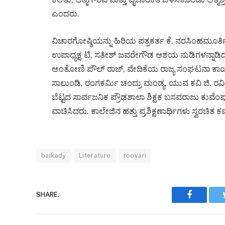
ಎಂದರು.
ವಿಚಾರಗೋಷ್ಠಿಯನ್ನು ಹಿರಿಯ ಪತ್ರಕರ್ತ ಕೆ. ನರಸಿಂಹಮೂರ್ತಿ 
ಉಪಾಧ್ಯಕ್ಷ ಟಿ. ಸತೀಶ್ ಜವರೇಗೌಡ ಆಶಯ ನುಡಿಗಳನ್ನಾಡಿ
ಅಂತೋಣಿ ಪೌಲ್ ರಾಜ್, ವೇದಿಕೆಯ ರಾಜ್ಯ ಸಂಘಟನಾ ಕಾರ್ಯದರ್
ಸಾಲುಂಡಿ, ರಂಗಕರ್ಮಿ ಚಂದ್ರು ಮಂಡ್ಯ, ಯುವ ಕವಿ ಜಿ. ರವೀ
ಬೆಟ್ಟದ ಸಾರ್ವಜನಿಕ ಪ್ರೌಢಶಾಲಾ ಶಿಕ್ಷಕ ಬಸವರಾಜು ಕುವೆ
ವಾಚಿಸಿದರು. ಕಾಲೇಜಿನ ಹತ್ತು ಪ್ರಶಿಕ್ಷಣಾರ್ಥಿಗಳು ಸ್ವರಚ
baikady
Literature
roovari
Faceboo
SHARE.