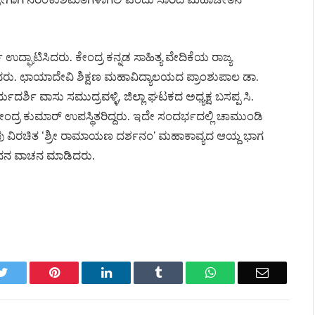
ಉದ್ಘಾಟಿಸಿದರು. ಕೇಂದ್ರ ಕನ್ನಡ ಸಾಹಿತ್ಯ ವೇದಿಕೆಯ ರಾಜ್ಯ
ದರು. ಛಾಯಾದೇವಿ ಶಿಕ್ಷಣ ಮಹಾವಿದ್ಯಾಲಯದ ಪ್ರಾಂಶುಪಾಲ ಡಾ.
ಶಿ ವಾಸು ಸಮುದ್ರವಳ್ಳಿ, ಜಿಲ್ಲಾ ಘಟಕದ ಅಧ್ಯಕ್ಷ ಬಸಪ್ಪ ಸಿ.
ಂದ್ರ ಕುಮಾರ್ ಉಪಸ್ಥಿತರಿದ್ದರು. ಇದೇ ಸಂದರ್ಭದಲ್ಲಿ ಚಾಮುಂಡಿ
ಂಪು ವಿರಚಿತ ‘ಶ್ರೀ ರಾಮಾಯಣ ದರ್ಶನಂ’ ಮಹಾಕಾವ್ಯದ ಆಯ್ದ ಭಾಗ
ಿತ ಕವನ ವಾಚನ ಮಾಡಿದರು.
k
Twitter
Pinterest
LinkedIn
Tumblr
WhatsApp
Email