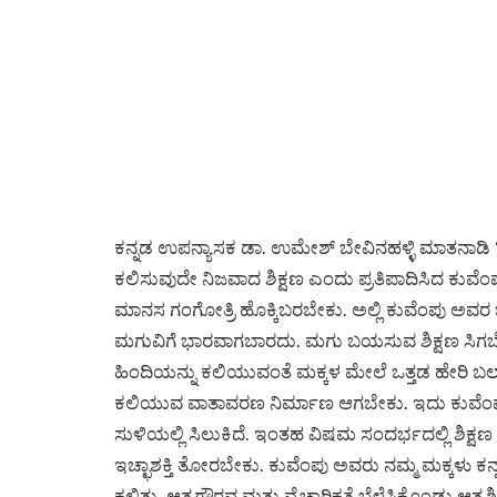
ಕನ್ನಡ ಉಪನ್ಯಾಸಕ ಡಾ. ಉಮೇಶ್ ಬೇವಿನಹಳ್ಳಿ ಮಾತನಾಡಿ “ವಿಶ್ವಜ್
ಕಲಿಸುವುದೇ ನಿಜವಾದ ಶಿಕ್ಷಣ ಎಂದು ಪ್ರತಿಪಾದಿಸಿದ ಕುವೆಂ
ಮಾನಸ ಗಂಗೋತ್ರಿ ಹೊಕ್ಕಿಬರಬೇಕು. ಅಲ್ಲಿ ಕುವೆಂಪು ಅವರ ಬೌದ
ಮಗುವಿಗೆ ಭಾರವಾಗಬಾರದು. ಮಗು ಬಯಸುವ ಶಿಕ್ಷಣ ಸಿಗಬೇಕು. 
ಹಿಂದಿಯನ್ನು ಕಲಿಯುವಂತೆ ಮಕ್ಕಳ ಮೇಲೆ ಒತ್ತಡ ಹೇರಿ ಬ
ಕಲಿಯುವ ವಾತಾವರಣ ನಿರ್ಮಾಣ ಆಗಬೇಕು. ಇದು ಕುವೆಂಪು ಅ
ಸುಳಿಯಲ್ಲಿ ಸಿಲುಕಿದೆ. ಇಂತಹ ವಿಷಮ ಸಂದರ್ಭದಲ್ಲಿ ಶಿಕ್ಷಣ 
ಇಚ್ಛಾಶಕ್ತಿ ತೋರಬೇಕು. ಕುವೆಂಪು ಅವರು ನಮ್ಮ ಮಕ್ಕಳು ಕನ್
ಕಲಿತು, ಆತ್ಮಗೌರವ ಮತ್ತು ವೈಚಾರಿಕತೆ ಬೆಳೆಸಿಕೊಂಡು ಆತ