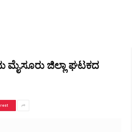
ಿಕೆಯ ಮೈಸೂರು ಜಿಲ್ಲಾ ಘಟಕದ
erest