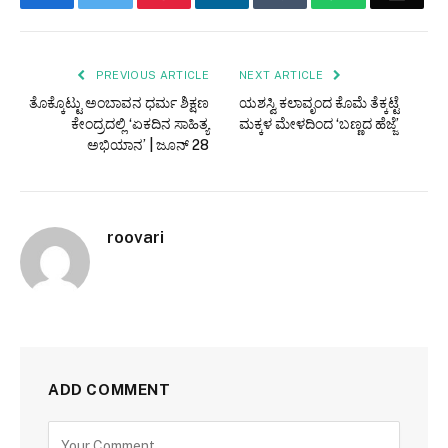
PREVIOUS ARTICLE
NEXT ARTICLE
ತೊಕ್ಕೊಟ್ಟು ಅಂಬಾವನ ಧರ್ಮ ಶಿಕ್ಷಣ
ಯಶಸ್ವಿ ಕಲಾವೃಂದ ಕೊಮೆ ತೆಕ್ಕಟ್ಟೆ
ಕೇಂದ್ರದಲ್ಲಿ ‘ಏಕದಿನ ಸಾಹಿತ್ಯ
ಮಕ್ಕಳ ಮೇಳದಿಂದ ‘ಬಣ್ಣದ ಹೆಜ್ಜೆ’
ಅಭಿಯಾನ’ | ಜೂನ್ 28
roovari
ADD COMMENT