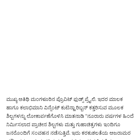
ಮುಖ್ಯ ಅತಿಥಿ ಮಂಗಳೂರಿನ ಪ್ರೊವಿಟ್‌ ಫುಡ್ಸ್‌ ಪ್ರೈ.ಲಿ. ಇದರ ಮಾಲಕ
ಹಾಗೂ ಕಲಾಭಿಮಾನಿ ವಿನ್ಸೆಂಟ್ ಕುಟಿನ್ಹಾ ರಿಬ್ಬನ್‌ ಕತ್ತರಿಸುವ ಮೂಲಕ
ಶಿಲ್ಪಗಳನ್ನು ಲೋಕಾರ್ಪಣೆಗೊಳಿಸಿ ಮಾತನಾಡಿ “ನೂರಾರು ವರ್ಷಗಳ ಹಿಂದೆ
ನಿರ್ಮಿಸಲಾದ ಪ್ರಾಚೀನ ಶಿಲ್ಪಗಳು ಮತ್ತು ಗುಹಾಚಿತ್ರಗಳು ಇಂದಿಗೂ
ಜನರೊಂದಿಗೆ ಸಂವಹನ ನಡೆಸುತ್ತಿವೆ. ಇದು ಕರಕುಶಲತೆಯ ಅಜರಾಮರ