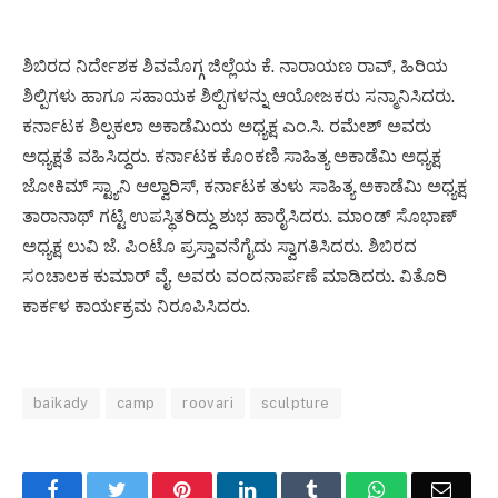
ಶಿಬಿರದ ನಿರ್ದೇಶಕ ಶಿವಮೊಗ್ಗ ಜಿಲ್ಲೆಯ ಕೆ. ನಾರಾಯಣ ರಾವ್, ಹಿರಿಯ
ಶಿಲ್ಪಿಗಳು ಹಾಗೂ ಸಹಾಯಕ ಶಿಲ್ಪಿಗಳನ್ನು ಆಯೋಜಕರು ಸನ್ಮಾನಿಸಿದರು.
ಕರ್ನಾಟಕ ಶಿಲ್ಪಕಲಾ ಅಕಾಡೆಮಿಯ ಅಧ್ಯಕ್ಷ ಎಂ.ಸಿ. ರಮೇಶ್ ಅವರು
ಅಧ್ಯಕ್ಷತೆ ವಹಿಸಿದ್ದರು. ಕರ್ನಾಟಕ ಕೊಂಕಣಿ ಸಾಹಿತ್ಯ ಅಕಾಡೆಮಿ ಅಧ್ಯಕ್ಷ
ಜೋಕಿಮ್ ಸ್ಟ್ಯಾನಿ ಆಲ್ವಾರಿಸ್, ಕರ್ನಾಟಕ ತುಳು ಸಾಹಿತ್ಯ ಅಕಾಡೆಮಿ ಅಧ್ಯಕ್ಷ
ತಾರಾನಾಥ್ ಗಟ್ಟಿ ಉಪಸ್ಥಿತರಿದ್ದು ಶುಭ ಹಾರೈಸಿದರು. ಮಾಂಡ್ ಸೊಭಾಣ್
ಅಧ್ಯಕ್ಷ ಲುವಿ ಜೆ. ಪಿಂಟೊ ಪ್ರಸ್ತಾವನೆಗೈದು ಸ್ವಾಗತಿಸಿದರು. ಶಿಬಿರದ
ಸಂಚಾಲಕ ಕುಮಾರ್ ವೈ. ಅವರು ವಂದನಾರ್ಪಣೆ ಮಾಡಿದರು. ವಿತೊರಿ
ಕಾರ್ಕಳ ಕಾರ್ಯಕ್ರಮ ನಿರೂಪಿಸಿದರು.
baikady
camp
roovari
sculpture
Facebook
Twitter
Pinterest
LinkedIn
Tumblr
WhatsApp
Email