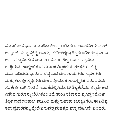
ಸಮಾರೋಪ ಭಾಷಣ ಮಾಡಿದ ಕೇಂದ್ರ ಲಲಿತಕಲಾ ಅಕಾಡೆಮಿಯ ಮಾಜಿ
ಅಧ್ಯಕ್ಷ ಚಿ. ಸು. ಕೃಷ್ಣಶೆಟ್ಟಿ ಅವರು, “ಕಲೆಗಳಲ್ಲೆಲ್ಲಾ ಶಿಲ್ಪಕಲೆಯೇ ಶ್ರೇಷ್ಠ ಎಂಬ
ಅರ್ಥವನ್ನು ನೀಡುವ ಕಲಾನಾಂ ಪ್ರವರಂ ಶಿಲ್ಪಂ ಎಂಬ ಪ್ರಾಚೀನ
ಉಕ್ತಿಯನ್ನು ಉಲ್ಲೇಖಿಸುವ ಮೂಲಕ ಶಿಲ್ಪಕಲೆಯ ಶ್ರೇಷ್ಠತೆಯ ಬಗ್ಗೆ
ಮಾತನಾಡಿದರು. ಭಾರತದ ಭವ್ಯವಾದ ದೇವಾಲಯಗಳು, ಸ್ಮಾರಕಗಳು
ಮತ್ತು ಕಲಾತ್ಮಕ ಸೃಷ್ಟಿಗಳು ದೇಶದ ಶ್ರೀಮಂತ ಸಾಂಸ್ಕೃತಿಕ ಪರಂಪರೆಯ
ಸಂಕೇತಗಳಾಗಿ ನಿಂತಿವೆ. ಭಾರತದಲ್ಲಿ ಸಿಮೆಂಟ್ ಶಿಲ್ಪಕಲೆಯು ತನ್ನದೇ ಆದ
ವಿಶೇಷ ಗುರುತನ್ನು ಬೆಳೆಸಿಕೊಂಡಿದೆ. ಶಾಂತಿನಿಕೇತನದ ಪ್ರಸಿದ್ಧ ಸಿಮೆಂಟ್
ಶಿಲ್ಪಗಳಾದ ಸಂತಾಲ್ ಫ್ಯಾಮಿಲಿ ಮತ್ತು ಸುಜಾತಾ ಕಲಾಕೃತಿಗಳು, ಈ ವಿಶಿಷ್ಟ
ಕಲಾ ಪ್ರಕಾರವನ್ನು ಪ್ರೇರೇಪಿಸುವಲ್ಲಿ ಮಹತ್ವದ ಪಾತ್ರ ವಹಿಸಿವೆ” ಎಂದರು.