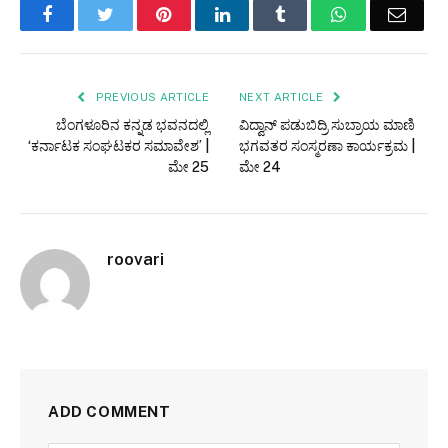
Facebook
Twitter
Pinterest
LinkedIn
Tumblr
WhatsApp
Email
PREVIOUS ARTICLE
NEXT ARTICLE
ಬೆಂಗಳೂರಿನ ಕನ್ನಡ ಭವನದಲ್ಲಿ
ವಿದ್ವಾನ್ ಪಡುಬಿದ್ರಿ ಸುಬ್ರಾಯ ಮಾಣಿ
‘ಕರ್ನಾಟಕ ಸಂಘಟಕರ ಸಮಾವೇಶ’ |
ಭಗವತರ ಸಂಸ್ಮರಣಾ ಕಾರ್ಯಕ್ರಮ |
ಮೇ 25
ಮೇ 24
roovari
ADD COMMENT