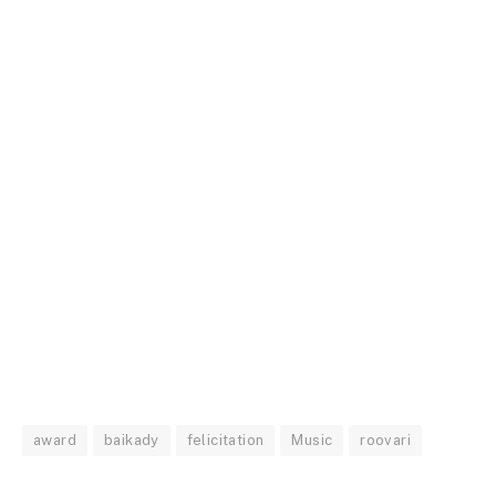
award
baikady
felicitation
Music
roovari