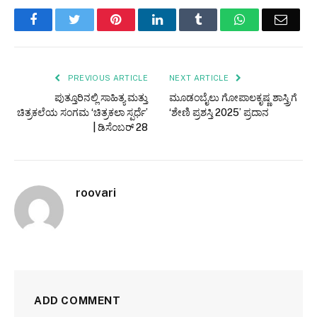
Facebook
Twitter
Pinterest
LinkedIn
Tumblr
WhatsApp
Email
PREVIOUS ARTICLE
NEXT ARTICLE
ಪುತ್ತೂರಿನಲ್ಲಿ ಸಾಹಿತ್ಯ ಮತ್ತು
ಮೂಡಂಬೈಲು ಗೋಪಾಲಕೃಷ್ಣ ಶಾಸ್ತ್ರಿಗೆ
ಚಿತ್ರಕಲೆಯ ಸಂಗಮ ‘ಚಿತ್ರಕಲಾ ಸ್ಪರ್ಧೆ’
‘ಶೇಣಿ ಪ್ರಶಸ್ತಿ 2025’ ಪ್ರದಾನ
| ಡಿಸೆಂಬರ್ 28
roovari
ADD COMMENT