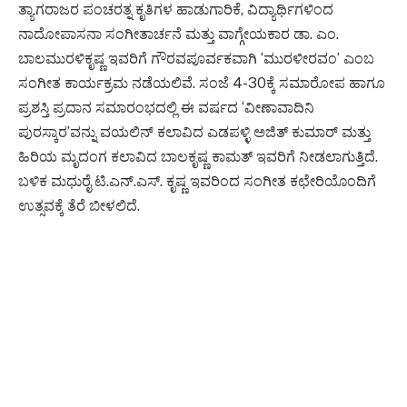
ತ್ಯಾಗರಾಜರ ಪಂಚರತ್ನ ಕೃತಿಗಳ ಹಾಡುಗಾರಿಕೆ, ವಿದ್ಯಾರ್ಥಿಗಳಿಂದ
ನಾದೋಪಾಸನಾ ಸಂಗೀತಾರ್ಚನೆ ಮತ್ತು ವಾಗ್ಗೇಯಕಾರ ಡಾ. ಎಂ.
ಬಾಲಮುರಳಿಕೃಷ್ಣ ಇವರಿಗೆ ಗೌರವಪೂರ್ವಕವಾಗಿ ‘ಮುರಳೀರವಂ’ ಎಂಬ
ಸಂಗೀತ ಕಾರ್ಯಕ್ರಮ ನಡೆಯಲಿವೆ. ಸಂಜೆ 4-30ಕ್ಕೆ ಸಮಾರೋಪ ಹಾಗೂ
ಪ್ರಶಸ್ತಿ ಪ್ರದಾನ ಸಮಾರಂಭದಲ್ಲಿ ಈ ವರ್ಷದ ‘ವೀಣಾವಾದಿನಿ
ಪುರಸ್ಕಾರ’ವನ್ನು ವಯಲಿನ್ ಕಲಾವಿದ ಎಡಪಳ್ಳಿ ಅಜಿತ್ ಕುಮಾರ್ ಮತ್ತು
ಹಿರಿಯ ಮೃದಂಗ ಕಲಾವಿದ ಬಾಲಕೃಷ್ಣ ಕಾಮತ್ ಇವರಿಗೆ ನೀಡಲಾಗುತ್ತಿದೆ.
ಬಳಿಕ ಮಧುರೈ ಟಿ.ಎನ್.ಎಸ್. ಕೃಷ್ಣ ಇವರಿಂದ ಸಂಗೀತ ಕಛೇರಿಯೊಂದಿಗೆ
ಉತ್ಸವಕ್ಕೆ ತೆರೆ ಬೀಳಲಿದೆ.