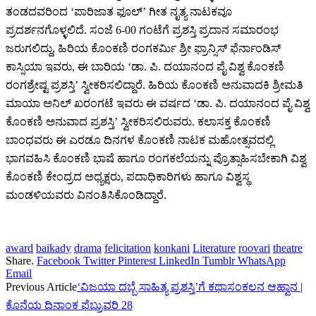
ತಂಡದವರಿಂದ ‘ಪಾರಿಜಾತ ಫೂಲ್’ ಗೀತ ನೃತ್ಯ ನಾಟಕವೂ
ಪ್ರದರ್ಶನಗೊಳ್ಳಲಿದೆ. ಸಂಜೆ 6-00 ಗಂಟೆಗೆ ಪ್ರಶಸ್ತಿ ಪ್ರದಾನ ಸಮಾರಂಭ
ಜರುಗಲಿದ್ದು, ಹಿರಿಯ ಕೊಂಕಣಿ ರಂಗಕರ್ಮಿ ಶ್ರೀ ಫ್ರಾನ್ಸಿಸ್ ಫೆರ್ನಾಂಡಿಸ್
ಕಾಸ್ಸಿಯಾ ಇವರು, ಈ ಬಾರಿಯ ‘ಡಾ. ಪಿ. ದಯಾನಂದ ಪೈ ವಿಶ್ವ ಕೊಂಕಣಿ
ರಂಗಶ್ರೇಷ್ಟ ಪ್ರಶಸ್ತಿ’ ಸ್ವೀಕರಿಸಲಿದ್ದಾರೆ. ಹಿರಿಯ ಕೊಂಕಣಿ ಅನುವಾದಕಿ ಶ್ರೀಮತಿ
ಮಾಯಾ ಅನಿಲ್ ಖರಂಗಟೆ ಇವರು ಈ ವರ್ಷದ ‘ಡಾ. ಪಿ. ದಯಾನಂದ ಪೈ ವಿಶ್ವ
ಕೊಂಕಣಿ ಅನುವಾದ ಪ್ರಶಸ್ತಿ’ ಸ್ವೀಕರಿಸಲಿರುವರು. ಕಲಾಸಕ್ತ ಕೊಂಕಣಿ
ಬಾಂಧವರು ಈ ಎರಡೂ ದಿನಗಳ ಕೊಂಕಣಿ ನಾಟಕ ಮಹೋತ್ಸವದಲ್ಲಿ
ಭಾಗವಹಿಸಿ ಕೊಂಕಣಿ ಭಾಷೆ ಹಾಗೂ ರಂಗಕಲೆಯನ್ನು ಪ್ರೊತ್ಸಾಹಿಸಬೇಕಾಗಿ ವಿಶ್ವ
ಕೊಂಕಣಿ ಕೇಂದ್ರದ ಅಧ್ಯಕ್ಷರು, ಪದಾಧಿಕಾರಿಗಳು ಹಾಗೂ ವಿಶ್ವಸ್ಥ
ಮಂಡಳಿಯವರು ವಿನಂತಿಸಿಕೊಂಡಿದ್ದಾರೆ.
award
baikady
drama
felicitation
konkani
Literature
roovari
theatre
Share.
Facebook
Twitter
Pinterest
LinkedIn
Tumblr
WhatsApp
Email
Previous Article
‘ವಿಜಯಾ ದಬ್ಬೆ ಸಾಹಿತ್ಯ ಪ್ರಶಸ್ತಿ’ಗೆ ಕಥಾಸಂಕಲನ ಆಹ್ವಾನ |
ಕೊನೆಯ ದಿನಾಂಕ ಫೆಬ್ರುವರಿ 28