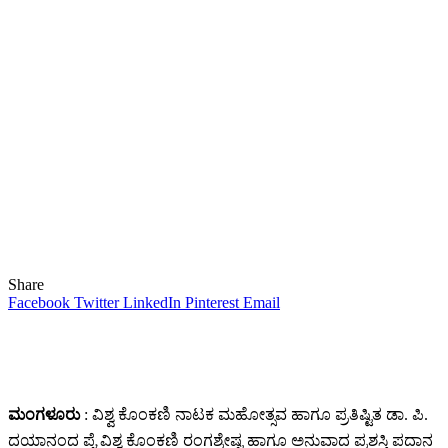
Share
Facebook
Twitter
LinkedIn
Pinterest
Email
ಮಂಗಳೂರು
: ವಿಶ್ವ ಕೊಂಕಣಿ ನಾಟಕ ಮಹೋತ್ಸವ ಹಾಗೂ ಪ್ರತಿಷ್ಟಿತ ಡಾ. ಪಿ.
ದಯಾನಂದ ಪೈ ವಿಶ್ವ ಕೊಂಕಣಿ ರಂಗಶ್ರೇಷ್ಟ ಹಾಗೂ ಅನುವಾದ ಪ್ರಶಸ್ತಿ ಪದಾನ