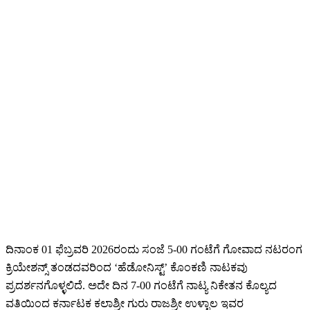
ದಿನಾಂಕ 01 ಫೆಬ್ರವರಿ 2026ರಂದು ಸಂಜೆ 5-00 ಗಂಟೆಗೆ ಗೋವಾದ ನಟರಂಗ
ಕ್ರಿಯೇಶನ್ಸ್ ತಂಡದವರಿಂದ ‘ಹೆಡೋನಿಸ್ಟ್’ ಕೊಂಕಣಿ ನಾಟಕವು
ಪ್ರದರ್ಶನಗೊಳ್ಳಲಿದೆ. ಅದೇ ದಿನ 7-00 ಗಂಟೆಗೆ ನಾಟ್ಯ ನಿಕೇತನ ಕೊಲ್ಯದ
ವತಿಯಿಂದ ಕರ್ನಾಟಕ ಕಲಾಶ್ರೀ ಗುರು ರಾಜಶ್ರೀ ಉಳ್ಳಾಲ ಇವರ