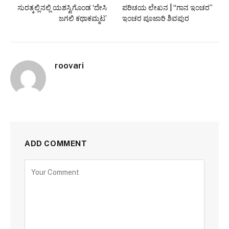
ಸುರತ್ಕಲ್ಲಿನಲ್ಲಿ ಯಶಸ್ವಿಗೊಂಡ ‘ದೇಸಿ
ಪರಿಚಯ ಲೇಖನ | “ಗಾನ ಇಂಚರ”
ಜಗಲಿ ಕಥಾಕಮ್ಮಟ’
ಇಂಚರ ಪೂಜಾರಿ ಶಿವಪುರ
roovari
ADD COMMENT