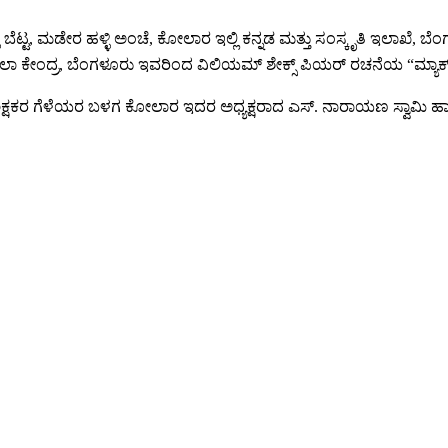
ಳಿ ಬೆಟ್ಟ, ಮಡೇರ ಹಳ್ಳಿ ಅಂಚೆ, ಕೋಲಾರ ಇಲ್ಲಿ ಕನ್ನಡ ಮತ್ತು ಸಂಸ್ಕೃತಿ ಇಲಾಖ
ಕಲಾ ಕೇಂದ್ರ, ಬೆಂಗಳೂರು ಇವರಿಂದ ವಿಲಿಯಮ್ ಶೇಕ್ಸ್ ಪಿಯರ್ ರಚನೆಯ “ಮ್ಯಾಕ್ 
ಶಿಕ್ಷಕರ ಗೆಳೆಯರ ಬಳಗ ಕೋಲಾರ ಇದರ ಅಧ್ಯಕ್ಷರಾದ ಎಸ್. ನಾರಾಯಣ ಸ್ವಾಮಿ ಹ