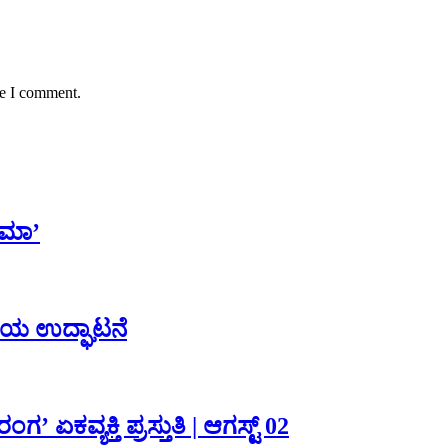
me I comment.
ೋಮಾ’
ಿಯ ಉದ್ಘಾಟನೆ
ವ್ಯಕ್ತಿ ಪ್ರಸ್ತುತಿ | ಆಗಸ್ಟ್ 02