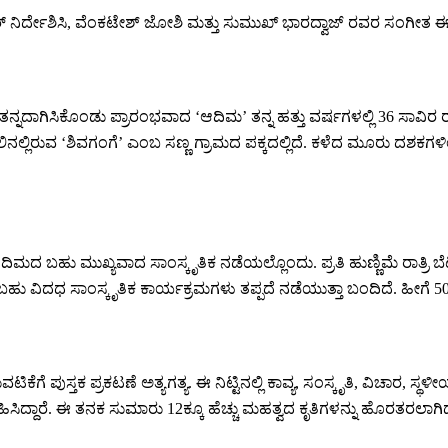
ಿರ್ದೇಶಿಸಿ, ವೆಂಕಟೇಶ್ ಜೋಶಿ ಮತ್ತು ಸುಮುಖ್ ಭಾರದ್ವಾಜ್ ರವರ ಸಂಗೀತ ಈ ನಾಟಕಕ್ಕ
ನದಾಗಿಸಿಕೊಂಡು ಪ್ರಾರಂಭವಾದ ‘ಆದಿಮ’ ತನ್ನ ಹತ್ತು ವರ್ಷಗಳಲ್ಲಿ 36 ಸಾವಿರ ರ
ಲಿನಲ್ಲಿರುವ ‘ಶಿವಗಂಗೆ’ ಎಂಬ ಸಣ್ಣ ಗ್ರಾಮದ ಪಕ್ಕದಲ್ಲಿದೆ. ಕಳೆದ ಮೂರು ದಶ
ಿಮದ ಬಹು ಮುಖ್ಯವಾದ ಸಾಂಸ್ಕೃತಿಕ ನಡೆಯಲ್ಲೊಂದು. ಪ್ರತಿ ಹುಣ್ಣಿಮೆ ರಾತ್ರಿ
ು ವಿದಧ ಸಾಂಸ್ಕೃತಿಕ ಕಾರ್ಯಕ್ರಮಗಳು ತಪ್ಪದೆ ನಡೆಯುತ್ತಾ ಬಂದಿದೆ. ಹೀಗೆ 50,
ುಸ್ತಕ ಪ್ರಕಟಣೆ ಅತ್ಯಗತ್ಯ. ಈ ನಿಟ್ಟಿನಲ್ಲಿ ಕಾವ್ಯ, ಸಂಸ್ಕೃತಿ, ವಿಚಾರ, ಸ್ಥ
ದ್ದಾರೆ. ಈ ತನಕ ಸುಮಾರು 12ಕ್ಕೂ ಹೆಚ್ಚು ಮಹತ್ವದ ಕೃತಿಗಳನ್ನು ಹೊರತರಲಾಗಿದ