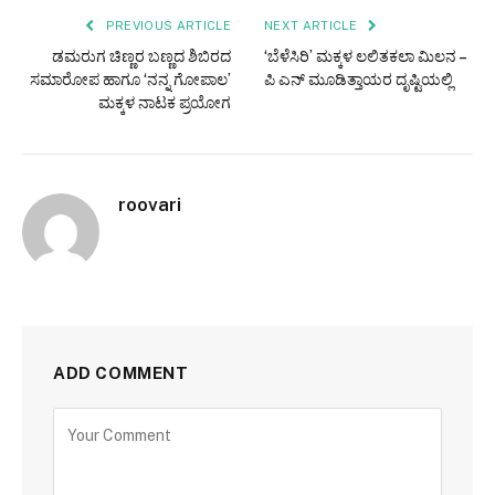
PREVIOUS ARTICLE
NEXT ARTICLE
ಡಮರುಗ ಚಿಣ್ಣರ ಬಣ್ಣದ ಶಿಬಿರದ
‘ಬೆಳೆಸಿರಿ’ ಮಕ್ಕಳ ಲಲಿತಕಲಾ ಮಿಲನ –
ಸಮಾರೋಪ ಹಾಗೂ ‘ನನ್ನ ಗೋಪಾಲ’
ಪಿ ಎನ್ ಮೂಡಿತ್ತಾಯರ ದೃಷ್ಟಿಯಲ್ಲಿ
ಮಕ್ಕಳ ನಾಟಕ ಪ್ರಯೋಗ
roovari
ADD COMMENT