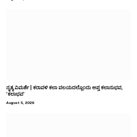
ನೃತ್ಯ ವಿಮರ್ಶೆ | ಕರಾವಳಿ ಕಲಾ ವಲಯದಲ್ಲೊಂದು ಆಪ್ತ ಕಲಾನುಭವ,
‘ಕಲಾಭವ’
August 5, 2026