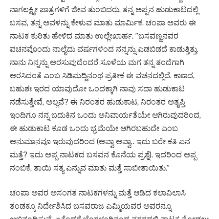
ನಾಗಲಕ್ಷ್ಮೀ ಪಾತ್ರಗಳಿಗೆ ಜೀವ ತುಂಬಿದರು. ತನ್ನ ಅಪ್ಪನ ಹುಡುಕಾಟದಲ್ಲಿ
ಬಸವ, ತನ್ನ ಅವಳನ್ನು ಕೇಳುವ ಮಾತು ಮಾರ್ಮಿಕ. ಚಂಪಾ ಅವರು ಈ
ನಾಟಕ ಕುರಿತು ಹೇಳಿದ ಮಾತು ಉಲ್ಲೇಖಾರ್ಹ. ”ಬಸವಣ್ಣನವರ
ವಚನವೊಂದು ನಾಲೈದು ವರ್ಷಗಳಿಂದ ನನ್ನನ್ನು ಎಡಬಿಡದೆ ಕಾಡುತ್ತಿತ್ತು.
ನಾನು ನಿನ್ನನ್ನು ಅರಸುವುದೆಂದರೆ ಸೂಳೆಯ ಮಗ ತನ್ನ ತಂದೆಗಾಗಿ
ಅರಸಿದಂತೆ ಎಂಬ ಸಿಡಿಮದ್ದಿನಂಥ ಪ್ರತೀಕ ಈ ವಚನದಲ್ಲಿದೆ. ಕಾಣದ,
ಬಹುಶಃ ಇರದ ಯಾವುದೋ ಒಂದಕ್ಕಾಗಿ ನಾವು ಸದಾ ಹುಡುಕಾಟ
ನಡೆಸುತ್ತೇವೆ, ಅಲ್ಲವೆ? ಈ ನಿರಂತರ ಹುಡುಕಾಟ, ನಿರಂತರ ಅತೃಪ್ತಿ
ಇಂದಿಗೂ ನನ್ನ ಬದುಕಿನ ಒಂದು ಅನಿವಾರ್ಯತೆಯೇ ಆಗಿರುವುದರಿಂದ,
ಈ ಹುಡುಕಾಟ ಕೂಡ ಒಂದು ಭ್ರಮೆಯೇ ಆಗಿರಬಹುದೇ ಎಂಬ
ಅನುಮಾನವೂ ಇರುವುದರಿಂದ (ಅವ್ವಾ ಅವ್ವಾ.. ಇದು ಬರೇ ಕತಿ ಏನ
ಮತ್ತೆ? ಇದು ಅಪ್ಪ ನಾಟಕದ ಬಸವನ ಕೊನೆಯ ಪ್ರಶ್ನೆ). ಇದರಿಂದ ಅಪ್ಪ
ನಂಬಿಕೆ, ತಾಯಿ ಸತ್ಯ ಎನ್ನುವ ಮಾತು ಮತ್ತೆ ಸಾಬೀತಾಯಿತು.”
ಚಂಪಾ ಅವರ ಅಸಂಗತ ನಾಟಕಗಳನ್ನು ಮತ್ತೆ ಆಡಿದ ಕಲಾವಿಲಾಸಿ
ತಂಡಕ್ಕೂ ನಿರ್ದೇಶಿಸಿದ ಬಸವರಾಜ ಎಮ್ಮಿಯವರ ಅವರನ್ನೂ