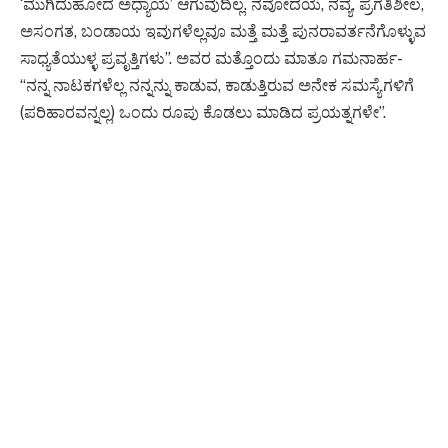
‘ಮುಗಿದುಹೋದ ಅಧ್ಯಾಯ’ ಆಗುವುದಿಲ್ಲ. ನವೋದಯ, ನವ್ಯ, ಪ್ರಗತಿಶೀಲ,
ಅಸಂಗತ, ಬಂಡಾಯ ಇವುಗಳೆಲ್ಲವೂ ಮತ್ತೆ ಮತ್ತೆ ಪುನರಾವರ್ತನೆಗೊಳ್ಳುವ
ಸಾಧ್ಯತೆಯುಳ್ಳ ಪ್ರವೃತ್ತಿಗಳು”. ಅವರ ಮತ್ತೊಂದು ಮಾತೂ ಗಮನಾರ್ಹ-
“ನನ್ನ ನಾಟಕಗಳೆಲ್ಲ ನನ್ನನ್ನು ಕಾಡುವ, ಕಾಡುತ್ತಿರುವ ಅನೇಕ ಸಮಸ್ಯೆಗಳಿಗೆ
(ಪರಿಹಾರವನ್ನಲ್ಲ) ಒಂದು ರೂಪು ಕೊಡಲು ಮಾಡಿದ ಪ್ರಯತ್ನಗಳೇ”.