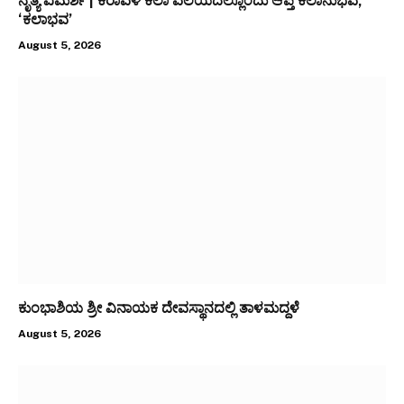
ನೃತ್ಯ ವಿಮರ್ಶೆ | ಕರಾವಳಿ ಕಲಾ ವಲಯದಲ್ಲೊಂದು ಆಪ್ತ ಕಲಾನುಭವ,
‘ಕಲಾಭವ’
August 5, 2026
ಕುಂಭಾಶಿಯ ಶ್ರೀ ವಿನಾಯಕ ದೇವಸ್ಥಾನದಲ್ಲಿ ತಾಳಮದ್ದಳೆ
August 5, 2026