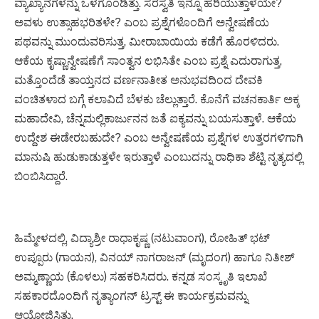
ವ್ಯಾಖ್ಯಾನಗಳನ್ನು ಒಳಗೊಂಡಿತ್ತು. ಸರಸ್ವತಿ ಇನ್ನೂ ಹರಿಯುತ್ತಾಳೆಯೇ?
ಅವಳು ಉತ್ಸಾಹಭರಿತಳೇ? ಎಂಬ ಪ್ರಶ್ನೆಗಳೊಂದಿಗೆ ಅನ್ವೇಷಣೆಯ
ಪಥವನ್ನು ಮುಂದುವರಿಸುತ್ತ, ಮೀರಾಬಾಯಿಯ ಕಡೆಗೆ ಹೊರಳಿದರು.
ಆಕೆಯ ಕೃಷ್ಣಾನ್ವೇಷಣೆಗೆ ಸಾಂತ್ವನ ಲಭಿಸಿತೇ ಎಂಬ ಪ್ರಶ್ನೆ ಎದುರಾಗುತ್ತ,
ಮತ್ತೊಂದೆಡೆ ತಾಯ್ತನದ ವರ್ಣನಾತೀತ ಅನುಭವದಿಂದ ದೇವಕಿ
ವಂಚಿತಳಾದ ಬಗ್ಗೆ ಕಲಾವಿದೆ ಬೆಳಕು ಚೆಲ್ಲುತ್ತಾರೆ. ಕೊನೆಗೆ ವಚನಕಾರ್ತಿ ಅಕ್ಕ
ಮಹಾದೇವಿ, ಚೆನ್ನಮಲ್ಲಿಕಾರ್ಜುನನ ಜತೆ ಐಕ್ಯವನ್ನು ಬಯಸುತ್ತಾಳೆ. ಆಕೆಯ
ಉದ್ದೇಶ ಈಡೇರಬಹುದೇ? ಎಂಬ ಅನ್ವೇಷಣೆಯ ಪ್ರಶ್ನೆಗಳ ಉತ್ತರಗಳಿಗಾಗಿ
ಮಾನುಷಿ ಹುಡುಕಾಡುತ್ತಳೇ ಇರುತ್ತಾಳೆ ಎಂಬುದನ್ನು ರಾಧಿಕಾ ಶೆಟ್ಟಿ ನೃತ್ಯದಲ್ಲಿ
ಬಿಂಬಿಸಿದ್ದಾರೆ.
ಹಿಮ್ಮೇಳದಲ್ಲಿ, ವಿದ್ಯಾಶ್ರೀ ರಾಧಾಕೃಷ್ಣ (ನಟುವಾಂಗ), ರೋಹಿತ್ ಭಟ್
ಉಪ್ಪೂರು (ಗಾಯನ), ವಿನಯ್ ನಾಗರಾಜನ್ (ಮೃದಂಗ) ಹಾಗೂ ನಿತೀಶ್
ಅಮ್ಮಣ್ಣಾಯ (ಕೊಳಲು) ಸಹಕರಿಸಿದರು. ಕನ್ನಡ ಸಂಸ್ಕೃತಿ ಇಲಾಖೆ
ಸಹಕಾರದೊಂದಿಗೆ ನೃತ್ಯಾಂಗನ್ ಟ್ರಸ್ಟ್ ಈ ಕಾರ್ಯಕ್ರಮವನ್ನು
ಆಯೋಜಿಸಿತ್ತು.