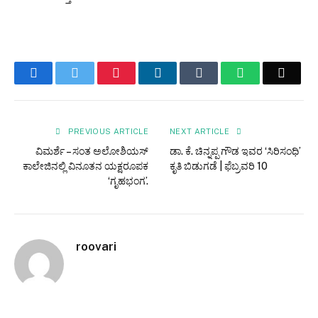
Facebook
Twitter
Pinterest
LinkedIn
Tumblr
WhatsApp
Email
PREVIOUS ARTICLE
NEXT ARTICLE
ವಿಮರ್ಶೆ – ಸಂತ ಅಲೋಶಿಯಸ್
ಡಾ. ಕೆ. ಚಿನ್ನಪ್ಪ ಗೌಡ ಇವರ ‘ಸಿರಿಸಂಧಿ’
ಕಾಲೇಜಿನಲ್ಲಿ ವಿನೂತನ ಯಕ್ಷರೂಪಕ
ಕೃತಿ ಬಿಡುಗಡೆ | ಫೆಬ್ರವರಿ 10
‘ಗೃಹಭಂಗ’.
roovari