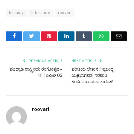
baikady
Literature
roovari
Facebook
Twitter
Pinterest
LinkedIn
Tumblr
WhatsApp
Email
PREVIOUS ARTICLE
NEXT ARTICLE
‘ಮುದ್ರಾಡಿ ರಾಷ್ಟ್ರೀಯ ರಂಗೋತ್ಸವ –
ಪರಿಚಯ ಲೇಖನ | ‘ಪ್ರಬುದ್ಧ
11’ | ಏಪ್ರಿಲ್ 03
ಯಕ್ಷಭಾಗವತ’ ಸರಪಾಡಿ
ಶಂಕರನಾರಾಯಣ ಕಾರಂತ್
roovari