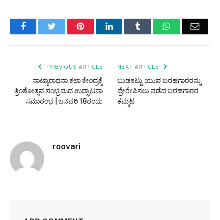
Facebook
Twitter
Pinterest
LinkedIn
Tumblr
WhatsApp
Email
PREVIOUS ARTICLE
NEXT ARTICLE
ನಾಟ್ಯಾರಾಧನಾ ಕಲಾ ಕೇಂದ್ರಕ್ಕೆ
ಬುಡಕಟ್ಟು ಯುವ ಬರಹಗಾರರನ್ನು
ತ್ರಿಂಶೋತ್ಸವ ಸಂಭ್ರಮದ ಉದ್ಘಾಟನಾ
ಪ್ರೇರೇಪಿಸಲು ನಡೆದ ಬರಹಗಾರರ
ಸಮಾರಂಭ | ಜನವರಿ 18ರಂದು
ಕಮ್ಮಟ
roovari