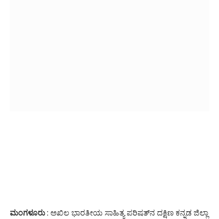
ಮಂಗಳೂರು
: ಅಖಿಲ ಭಾರತೀಯ ಸಾಹಿತ್ಯ ಪರಿಷತ್‌ನ ದಕ್ಷಿಣ ಕನ್ನಡ ಜಿಲ್ಲಾ