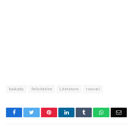
baikady
felicitation
Literature
roovari
Facebook
Twitter
Pinterest
LinkedIn
Tumblr
WhatsApp
Email