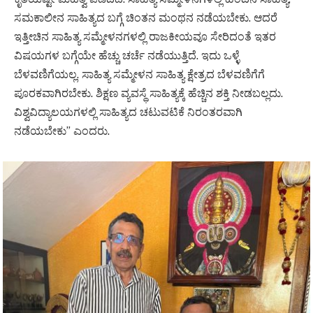
ಸಮಕಾಲೀನ ಸಾಹಿತ್ಯದ ಬಗ್ಗೆ ಚಿಂತನ ಮಂಥನ ನಡೆಯಬೇಕು. ಆದರೆ
ಇತ್ತೀಚಿನ ಸಾಹಿತ್ಯ ಸಮ್ಮೇಳನಗಳಲ್ಲಿ ರಾಜಕೀಯವೂ ಸೇರಿದಂತೆ ಇತರ
ವಿಷಯಗಳ ಬಗ್ಗೆಯೇ ಹೆಚ್ಚು ಚರ್ಚೆ ನಡೆಯುತ್ತಿದೆ. ಇದು ಒಳ್ಳೆ
ಬೆಳವಣಿಗೆಯಲ್ಲ. ಸಾಹಿತ್ಯ ಸಮ್ಮೇಳನ ಸಾಹಿತ್ಯ ಕ್ಷೇತ್ರದ ಬೆಳವಣಿಗೆಗೆ
ಪೂರಕವಾಗಿರಬೇಕು. ಶಿಕ್ಷಣ ವ್ಯವಸ್ಥೆ ಸಾಹಿತ್ಯಕ್ಕೆ ಹೆಚ್ಚಿನ ಶಕ್ತಿ ನೀಡಬಲ್ಲದು.
ವಿಶ್ವವಿದ್ಯಾಲಯಗಳಲ್ಲಿ ಸಾಹಿತ್ಯದ ಚಟುವಟಿಕೆ ನಿರಂತರವಾಗಿ
ನಡೆಯಬೇಕು” ಎಂದರು.