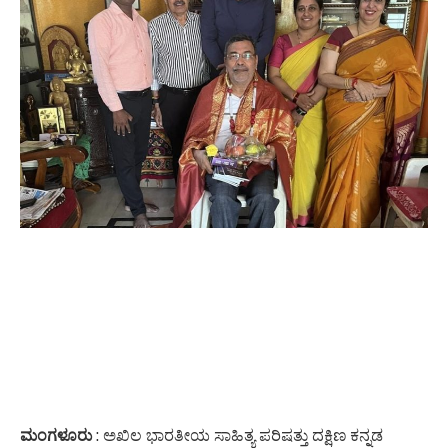
ಮಂಗಳೂರು
: ಅಖಿಲ ಭಾರತೀಯ ಸಾಹಿತ್ಯ ಪರಿಷತ್ತು ದಕ್ಷಿಣ ಕನ್ನಡ