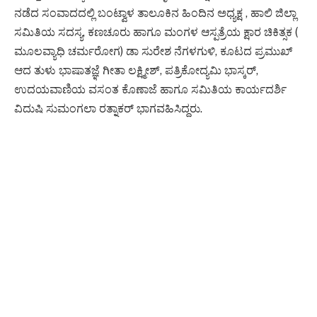
ನಡೆದ ಸಂವಾದದಲ್ಲಿ ಬಂಟ್ವಾಳ ತಾಲೂಕಿನ ಹಿಂದಿನ ಅಧ್ಯಕ್ಷ , ಹಾಲಿ ಜಿಲ್ಲಾ
ಸಮಿತಿಯ ಸದಸ್ಯ, ಕಣಚೂರು ಹಾಗೂ ಮಂಗಳ ಆಸ್ಪತ್ರೆಯ ಕ್ಷಾರ ಚಿಕಿತ್ಸಕ (
ಮೂಲವ್ಯಾಧಿ ಚರ್ಮರೋಗ) ಡಾ ಸುರೇಶ ನೆಗಳಗುಳಿ, ಕೂಟದ ಪ್ರಮುಖ್
ಆದ ತುಳು ಭಾಷಾತಜ್ಞೆ ಗೀತಾ ಲಕ್ಷ್ಮೀಶ್, ಪತ್ರಿಕೋದ್ಯಮಿ ಭಾಸ್ಕರ್,
ಉದಯವಾಣಿಯ ವಸಂತ ಕೊಣಾಜೆ ಹಾಗೂ ಸಮಿತಿಯ ಕಾರ್ಯದರ್ಶಿ
ವಿದುಷಿ ಸುಮಂಗಲಾ ರತ್ನಾಕರ್ ಭಾಗವಹಿಸಿದ್ದರು.