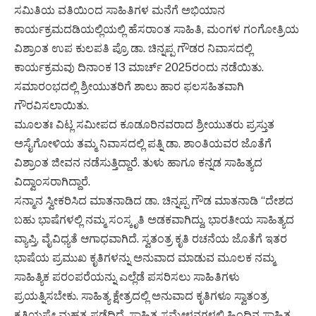
ಸಮಿತಿಯ ವತಿಯಿಂದ ಸಾಹಿತಿಗಳ ಮನೆಗೆ ಅಭಿಯಾನ
ಕಾರ್ಯಕ್ರಮದಡಿಯಲ್ಲಿಯಲ್ಲಿ ಹೆಸರಾಂತ ಸಾಹಿತಿ, ಮಂಗಳ ಗಂಗೋತ್ರಿಯ
ವಿಶ್ರಾಂತ ಉಪ ಕುಲಪತಿ ಪ್ರೊ‌ ಡಾ. ಚಿನ್ನಪ್ಪ ಗೌಡರ ನಿವಾಸದಲ್ಲಿ
ಕಾರ್ಯಕ್ರಮವು ದಿನಾಂಕ 13 ಮಾರ್ಚ್ 2025ರಂದು ನಡೆಯಿತು.
ಸಮಾರಂಭದಲ್ಲಿ ಶ್ರೀಯುತರಿಗೆ ಶಾಲು ಹಾರ ಫಲಸಹಿತವಾಗಿ
ಗೌರವಿಸಲಾಯಿತು.
ಮೂಲತಃ ವಿಟ್ಲ ಸಮೀಪದ ಕೂಡೂರಿನವರಾದ ಶ್ರೀಯುತರು ಪ್ರಸ್ತುತ
ಅಸೈಗೋಳಿಯ ತಮ್ಮ ನಿವಾಸದಲ್ಲಿ ಪತ್ನಿ ಡಾ. ಶಾಂತಿಯವರ ಜೊತೆಗೆ
ವಿಶ್ರಾಂತ ಜೀವನ ನಡೆಸುತ್ತಿದ್ದಾರೆ. ತುಳು ಹಾಗೂ ಕನ್ನಡ ಸಾಹಿತ್ಯದ
ವಿದ್ವಾಂಸರಾಗಿದ್ದಾರೆ.
ಸನ್ಮಾನ ಸ್ವೀಕರಿಸಿದ ಮಾತನಾಡಿದ ಡಾ. ಚಿನ್ನಪ್ಪ ಗೌಡ ಮಾತನಾಡಿ “ದೇಶದ
ಬಹು ಭಾಷೆಗಳಲ್ಲಿ ನಮ್ಮ ಸಂಸ್ಕೃತಿ ಅಡಕವಾಗಿದ್ದು, ಭಾರತೀಯ ಸಾಹಿತ್ಯದ
ವ್ಯಾಪ್ತಿ, ವೈವಿಧ್ಯತೆ ಆಗಾಧವಾಗಿದೆ. ಸ್ವತಂತ್ರ ಕೃತಿ ರಚನೆಯ ಜೊತೆಗೆ ಇತರ
ಭಾಷೆಯ ಪ್ರಮುಖ ಕೃತಿಗಳನ್ನು ಅನುವಾದ ಮಾಡುವ ಮೂಲಕ ನಮ್ಮ
ಸಾಹಿತ್ಯಿಕ ಪರಂಪರೆಯನ್ನು ಎಲ್ಲೆಡೆ ಪಸರಿಸಲು ಸಾಹಿತಿಗಳು
ಪ್ರಯತ್ನಿಸಬೇಕು. ಸಾಹಿತ್ಯ ಕ್ಷೇತ್ರದಲ್ಲಿ ಅನುವಾದ ಕೃತಿಗಳೂ ಸ್ವಾತಂತ್ರ
ಕೃತಿಯಷ್ಟೇ ಮಹತ್ವ ಪಡೆದಿದೆ. ಸಾಹಿತ್ಯ ಸಮ್ಮೇಳನಗಳಲ್ಲಿ ಹಿಂದಿನ ಸಾಹಿತ್ಯ,