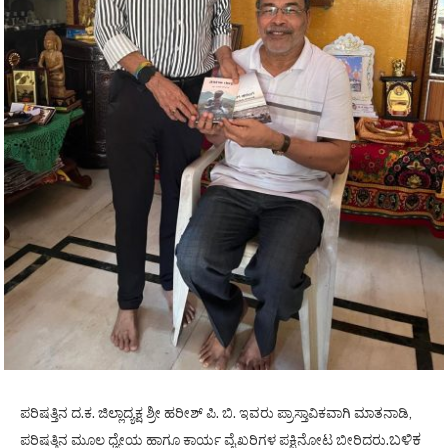
ಪರಿಷತ್ತಿನ ದ.ಕ. ಜಿಲ್ಲಾದ್ಯಕ್ಷ ಶ್ರೀ ಹರೀಶ್ ಪಿ. ಬಿ. ಇವರು ಪ್ರಾಸ್ತಾವಿಕವಾಗಿ ಮಾತನಾಡಿ,
ಬಳಿಕ‌
ಪರಿಷತ್ತಿನ ಮೂಲ ಧ್ಯೇಯ ಹಾಗೂ ಕಾರ್ಯ ವೈಖರಿಗಳ ಪಕ್ಷಿನೋಟ ಬೀರಿದರು.