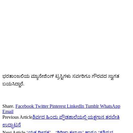
ಭರತಾಂಜಲಿಯ ಮ್ಯಾನೇಜಿಂಗ್ ಟ್ರಸ್ಟಿಗಳು ಸರ್ವರಿಗೂ ಗೌರವದ ಸ್ವಾಗತ
ಬಯಸಿದ್ದಾರೆ.
Share.
Facebook
Twitter
Pinterest
LinkedIn
Tumblr
WhatsApp
Email
Previous Article
ಶಿರ್ವದ ಹಿಂದು ಪ್ರೌಢಶಾಲೆಯಲ್ಲಿ ಯಕ್ಷಗಾನ ತರಬೇತಿ
ಉದ್ಘಾಟನೆ
Next Article
‘ಯಕ್ಷ ದೀಪಕ’ – ‘ಗಿರಿಜಾ ಕಲ್ಯಾಣ’ ಹಾಗೂ ‘ಶಶಿಪ್ರಭ