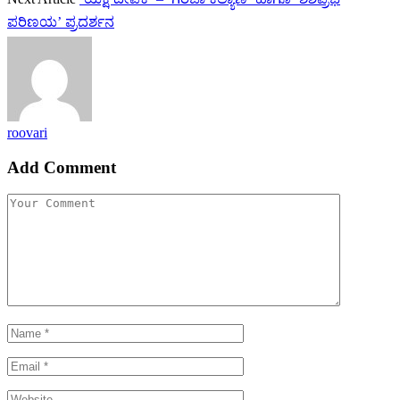
ಪರಿಣಯ’ ಪ್ರದರ್ಶನ
roovari
Add Comment