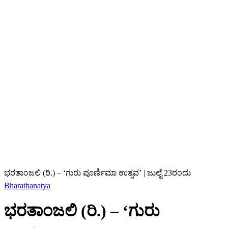
ಭರತಾಂಜಲಿ (ರಿ.) – ‘ಗುರು ಪೂರ್ಣಿಮಾ ಉತ್ಸವ’ | ಜುಲೈ 23ರಂದು
Bharathanatya
ಭರತಾಂಜಲಿ (ರಿ.) – ‘ಗುರು