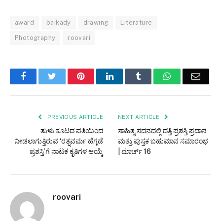
award
baikady
drawing
Literature
Photography
roovari
Facebook
Twitter
Pinterest
LinkedIn
Tumblr
WhatsApp
Email
PREVIOUS ARTICLE
NEXT ARTICLE
ತುಳು ಕೂಟದ ವತಿಯಿಂದ
ಸಾಹಿತ್ಯ ಸದನದಲ್ಲಿ ದತ್ತಿ ಪ್ರಶಸ್ತಿ ಪ್ರದಾನ
ನೀಡಲಾಗುತ್ತಿರುವ ‘ರತ್ನವರ್ಮ ಹೆಗ್ಗಡೆ
ಮತ್ತು ಪುಸ್ತಕ ಬಹುಮಾನ ಸಮಾರಂಭ
ಪ್ರಶಸ್ತಿ’ಗೆ ನಾಟಕ ಕೃತಿಗಳ ಆಯ್ಕೆ
| ಮಾರ್ಚ್ 16
roovari