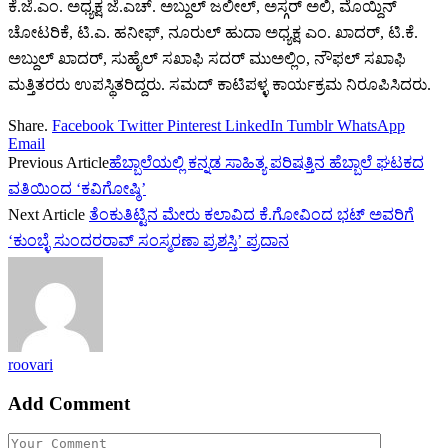
ಕೆ.ಜೆ.ಎಂ. ಅಧ್ಯಕ್ಷ ಜೆ.ಎಚ್. ಅಬ್ದುಲ್ ಜಲೀಲ್, ಅಸ್ಗರ್ ಅಲಿ, ಮೊಯ್ದಿನ್
ಚೋಟರಿಕೆ, ಟಿ.ಎ. ಹನೀಫ್, ನೂರುಲ್ ಹುದಾ ಅಧ್ಯಕ್ಷ ಎಂ. ಖಾದರ್, ಟಿ.ಕೆ.
ಅಬ್ದುಲ್ ಖಾದರ್, ಸುಹೈಲ್ ಸಖಾಫಿ ಸದರ್‌ ಮುಅಲ್ಲಿಂ, ನೌಫಲ್ ಸಖಾಫಿ
ಮತ್ತಿತರರು ಉಪಸ್ಥಿತರಿದ್ದರು. ಸಮದ್‌ ಕಾಟಿಪಳ್ಳ ಕಾರ್ಯಕ್ರಮ ನಿರೂಪಿಸಿದರು.
Share.
Facebook
Twitter
Pinterest
LinkedIn
Tumblr
WhatsApp
Email
Previous Article
ಹೆಬ್ಬಾಲೆಯಲ್ಲಿ ಕನ್ನಡ ಸಾಹಿತ್ಯ ಪರಿಷತ್ತಿನ ಹೆಬ್ಬಾಲೆ ಘಟಕದ
ವತಿಯಿಂದ ‘ಕವಿಗೋಷ್ಠಿ’
Next Article
ತೆಂಕುತಿಟ್ಟಿನ ಮೇರು ಕಲಾವಿದ ಕೆ.ಗೋವಿಂದ ಭಟ್ ಅವರಿಗೆ
‘ಕುಂಬ್ಳೆ ಸುಂದರರಾವ್ ಸಂಸ್ಮರಣಾ ಪ್ರಶಸ್ತಿ’ ಪ್ರದಾನ
roovari
Add Comment