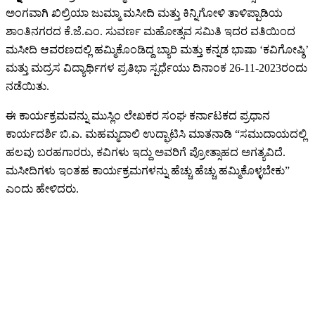
ಅಂಗವಾಗಿ ಖಿಲ್ರಿಯಾ ಜುಮ್ಮಾ ಮಸೀದಿ ಮತ್ತು ಕಿನ್ನಿಗೋಳಿ ತಾಳಿಪ್ಪಾಡಿಯ
ಶಾಂತಿನಗರದ ಕೆ.ಜೆ.ಎಂ. ಸುವರ್ಣ ಮಹೋತ್ಸವ ಸಮಿತಿ ಇದರ ವತಿಯಿಂದ
ಮಸೀದಿ ಆವರಣದಲ್ಲಿ ಹಮ್ಮಿಕೊಂಡಿದ್ದ ಬ್ಯಾರಿ ಮತ್ತು ಕನ್ನಡ ಭಾಷಾ ‘ಕವಿಗೋಷ್ಠಿ’
ಮತ್ತು ಮದ್ರಸ ವಿದ್ಯಾರ್ಥಿಗಳ ಪ್ರತಿಭಾ ಸ್ಪರ್ಧೆಯು ದಿನಾಂಕ 26-11-2023ರಂದು
ನಡೆಯಿತು.
ಈ ಕಾರ್ಯಕ್ರಮವನ್ನು ಮುಸ್ಲಿಂ ಲೇಖಕರ ಸಂಘ ಕರ್ನಾಟಕದ ಪ್ರಧಾನ
ಕಾರ್ಯದರ್ಶಿ ಬಿ.ಎ. ಮಹಮ್ಮದಾಲಿ ಉದ್ಘಾಟಿಸಿ ಮಾತನಾಡಿ “ಸಮುದಾಯದಲ್ಲಿ
ಹಲವು ಬರಹಗಾರರು, ಕವಿಗಳು ಇದ್ದು ಅವರಿಗೆ ಪ್ರೋತ್ಸಾಹದ ಅಗತ್ಯವಿದೆ.
ಮಸೀದಿಗಳು ಇಂತಹ ಕಾರ್ಯಕ್ರಮಗಳನ್ನು ಹೆಚ್ಚು ಹೆಚ್ಚು ಹಮ್ಮಿಕೊಳ್ಳಬೇಕು”
ಎಂದು ಹೇಳಿದರು.