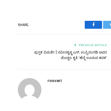
Faceboo
SHARE.
PREVIOUS ARTICLE
ಪುಸ್ತಕ ವಿಮರ್ಶೆ | ನವೀನಕೃಷ್ಣ ಎಸ್. ಉಪ್ಪಿನಂಗಡಿ ಅವರ
ಚೊಚ್ಚಲ ಕೃತಿ ‘ಹೆಜ್ಜೆ ಊರುವ ತವಕ’
roovari