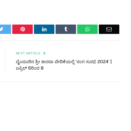
k
Twitter
Pinterest
LinkedIn
Tumblr
WhatsApp
Email
NEXT ARTICLE
ಬೈಂದೂರಿನ ಶ್ರೀ ಶಾರದಾ ವೇದಿಕೆಯಲ್ಲಿ ‘ರಂಗ ಸುರಭಿ 2024’ |
ಏಪ್ರಿಲ್ 6ರಿಂದ 8